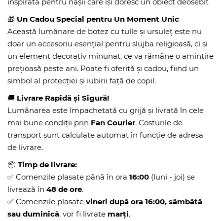
inspirată pentru nașii care își doresc un obiect deosebit
🎁
Un Cadou Special pentru Un Moment Unic
Această lumânare de botez cu tulle și ursuleț este nu
doar un accesoriu esențial pentru slujba religioasă, ci și
un element decorativ minunat, ce va rămâne o amintire
prețioasă peste ani. Poate fi oferită și cadou, fiind un
simbol al protecției și iubirii față de copil.
🚚
Livrare Rapidă și Sigură!
Lumânarea este împachetată cu grijă și livrată în cele
mai bune condiții prin
Fan Courier
. Costurile de
transport sunt calculate automat în funcție de adresa
de livrare.
📦
Timp de livrare:
✅ Comenzile plasate până în ora
16:00
(luni - joi) se
livrează în
48 de ore
.
✅ Comenzile plasate
vineri după ora 16:00, sâmbătă
sau duminică
, vor fi livrate
marți
.