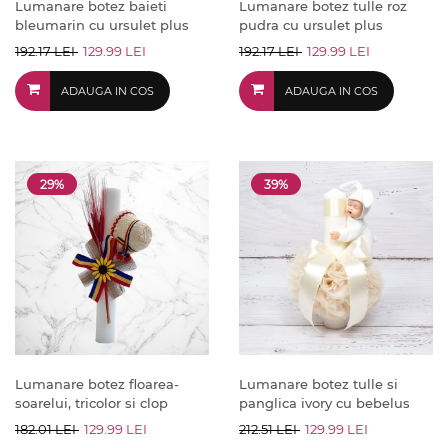
Lumanare botez baieti
Lumanare botez tulle roz
bleumarin cu ursulet plus
pudra cu ursulet plus
192.17 LEI
129.99 LEI
192.17 LEI
129.99 LEI
ADAUGA IN COS
ADAUGA IN COS
29%
39%
Lumanare botez floarea-
Lumanare botez tulle si
soarelui, tricolor si clop
panglica ivory cu bebelus
182.01 LEI
129.99 LEI
212.51 LEI
129.99 LEI