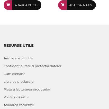
ADAUGA IN COS
ADAUGA IN COS
RESURSE UTILE
Termeni si conditii
Confidentialitate si protectia datelor
Cum comand
Livrarea produselor
Plata si facturarea produselor
Politica de retur
Anularea comenzii