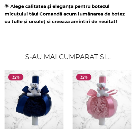
🌟
Alege calitatea și eleganța pentru botezul
micuțului tău! Comandă acum lumânarea de botez
cu tulle și ursuleț și creează amintiri de neuitat!
S-AU MAI CUMPARAT SI...
32%
32%