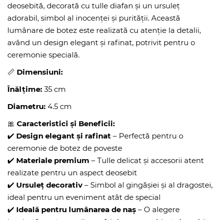
deosebită, decorată cu tulle diafan și un ursuleț
adorabil, simbol al inocenței și purității. Această
lumânare de botez este realizată cu atenție la detalii,
având un design elegant și rafinat, potrivit pentru o
ceremonie specială.
📏
Dimensiuni:
Înălțime:
35 cm
Diametru:
4.5 cm
🎀
Caracteristici și Beneficii:
✔️
Design elegant și rafinat
– Perfectă pentru o
ceremonie de botez de poveste
✔️
Materiale premium
– Tulle delicat și accesorii atent
realizate pentru un aspect deosebit
✔️
Ursuleț decorativ
– Simbol al gingășiei și al dragostei,
ideal pentru un eveniment atât de special
✔️
Ideală pentru lumânarea de naș
– O alegere