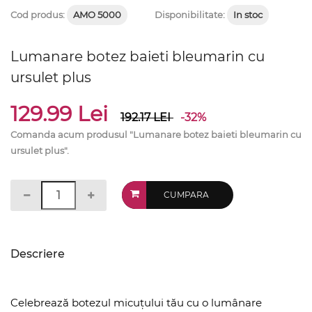
Cod produs:
AMO 5000
Disponibilitate:
In stoc
Lumanare botez baieti bleumarin cu
ursulet plus
129.99 Lei
192.17
LEI
-32%
Comanda acum produsul "Lumanare botez baieti bleumarin cu
ursulet plus".
CUMPARA
Descriere
Celebrează botezul micuțului tău cu o lumânare