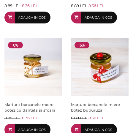
8.89 LEI
8.36 LEI
8.89 LEI
8.36 LEI
ADAUGA IN COS
ADAUGA IN COS
6%
6%
Marturii borcanele miere
Marturii borcanele miere
botez cu dantela si sfoara
botez buburuza
8.89 LEI
8.36 LEI
8.89 LEI
8.36 LEI
ADAUGA IN COS
ADAUGA IN COS