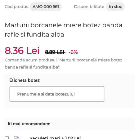
Cod produs:
AMO 000 561
Disponibilitate:
In stoc
Marturii borcanele miere botez banda
rafie si fundita alba
8.36 Lei
8.89
LEI
-6%
Comanda acum produsul "Marturii borcanele miere botez
banda rafie si fundita alba".
Eticheta botez
Iti mai recomandam:
Saculeti mari
+ 1.02 Lei