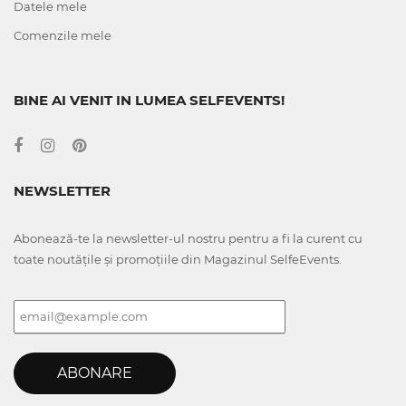
Datele mele
Comenzile mele
BINE AI VENIT IN LUMEA SELFEVENTS!
NEWSLETTER
Abonează-te la newsletter-ul nostru pentru a fi la curent cu
toate noutățile și promoțiile din Magazinul SelfeEvents.
ABONARE