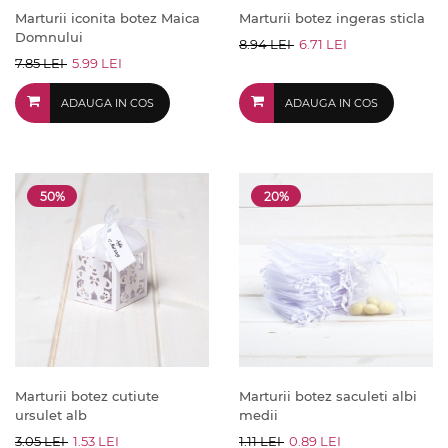
Marturii iconita botez Maica
Marturii botez ingeras sticla
Domnului
8.94 LEI
6.71 LEI
7.85 LEI
5.99 LEI
ADAUGA IN COS
ADAUGA IN COS
50%
20%
Marturii botez cutiute
Marturii botez saculeti albi
ursulet alb
medii
3.05 LEI
1.53 LEI
1.11 LEI
0.89 LEI