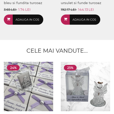
bleu si fundita turcoaz
ursulet si funde turcoaz
3.65 LEI
1.74 LEI
192.17 LEI
144.13 LEI
ADAUGA IN COS
ADAUGA IN COS
CELE MAI VANDUTE...
24%
25%