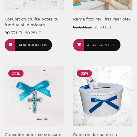
Cosulet cruciulite botez cu
Rama foto My First Year bleu
fundite si inimioare
66.09 LEI
39.59 LEI
80.33 LEI
60.25 LEI
ADAUGA IN COS
ADAUGA IN COS
52%
25%
Cruciulite botez cu strassuri
Cutie de dar baieti cu