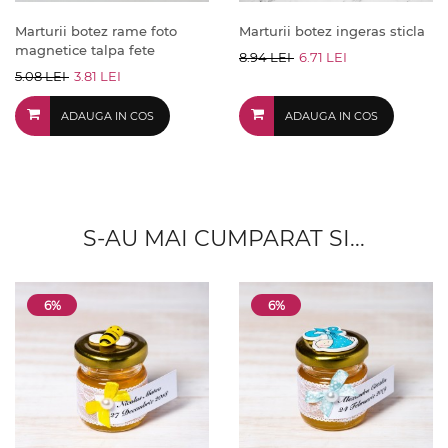
Marturii botez rame foto
Marturii botez ingeras sticla
magnetice talpa fete
8.94 LEI
6.71 LEI
5.08 LEI
3.81 LEI
ADAUGA IN COS
ADAUGA IN COS
S-AU MAI CUMPARAT SI...
6%
6%