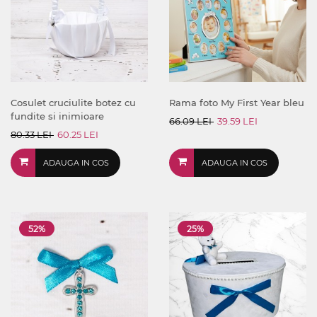
Cosulet cruciulite botez cu
Rama foto My First Year bleu
fundite si inimioare
66.09 LEI
39.59 LEI
80.33 LEI
60.25 LEI
ADAUGA IN COS
ADAUGA IN COS
52%
25%