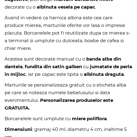
decorate cu o
albinuta vesela pe capac
.
Avand in vedere ca harnica albina este cea care
produce mierea, marturiile oferite vor lasa o impresie
placuta. Borcanelele pot fi reutilizate dupa ce mierea s-
a terminat si umplute cu dulceata, boabe de cafea si
chiar miere.
Acestea sunt decorate manual cu o
banda alba din
dantela
,
fundita din satin galben
cu
jumatate de perla
in mijloc
, iar pe capac este lipita o
albinuta draguta
.
Marturiile se personalizeaza gratuit cu o eticheta alba
pe care se noteaza numele bebelusului si data
evenimentului.
Personalizarea produselor este
GRATUITA.
Borcanelele sunt umplute cu
miere poliflora
.
Dimensiuni
: gramaj 40 ml, diametru 4 cm, inaltime 5
cm.