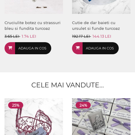
Cruciulite botez cu strassuri
Cutie de dar baieti cu
bleu si fundita turcoaz
ursulet si funde turcoaz
3.65 LEI
1.74 LEI
192.17 LEI
144.13 LEI
ADAUGA IN COS
ADAUGA IN COS
CELE MAI VANDUTE...
25%
24%