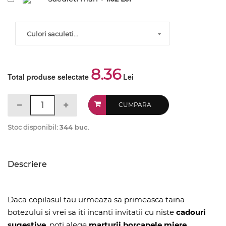
Culori saculeti...
8.36
Total produse selectate
Lei
CUMPARA
Stoc disponibil:
344 buc
.
Descriere
Daca copilasul tau urmeaza sa primeasca taina
botezului si vrei sa iti incanti invitatii cu niste
cadouri
sugestive
, poti alege
marturii borcanele miere