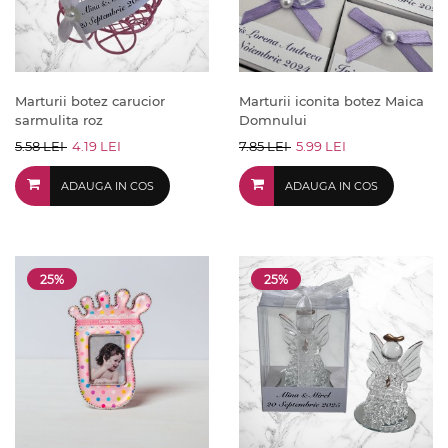
Marturii botez carucior
Marturii iconita botez Maica
sarmulita roz
Domnului
5.58 LEI
4.19 LEI
7.85 LEI
5.99 LEI
ADAUGA IN COS
ADAUGA IN COS
25%
25%