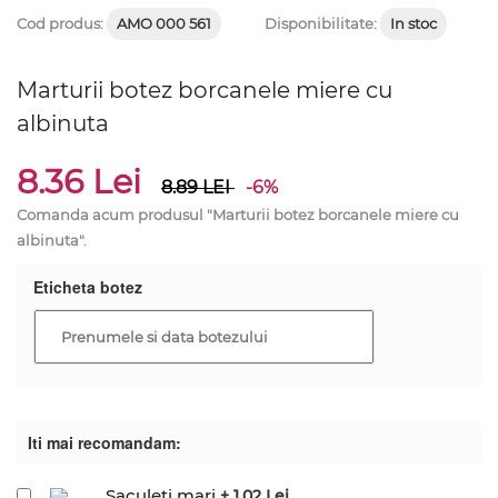
Cod produs:
AMO 000 561
Disponibilitate:
In stoc
Marturii botez borcanele miere cu
albinuta
8.36 Lei
8.89
LEI
-6%
Comanda acum produsul "Marturii botez borcanele miere cu
albinuta".
Eticheta botez
Iti mai recomandam:
Saculeti mari
+ 1.02 Lei