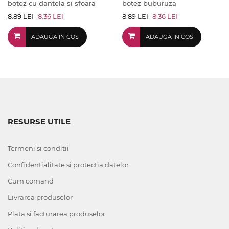
botez cu dantela si sfoara
botez buburuza
8.89 LEI
8.36 LEI
8.89 LEI
8.36 LEI
ADAUGA IN COS
ADAUGA IN COS
RESURSE UTILE
Termeni si conditii
Confidentialitate si protectia datelor
Cum comand
Livrarea produselor
Plata si facturarea produselor