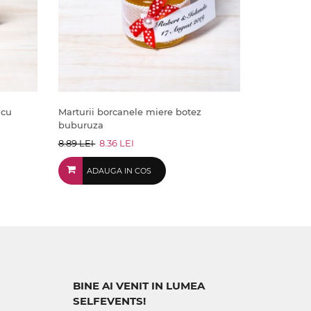
 cu
Marturii borcanele miere botez
buburuza
8.89 LEI
8.36 LEI
ADAUGA IN COS
BINE AI VENIT IN LUMEA
SELFEVENTS!