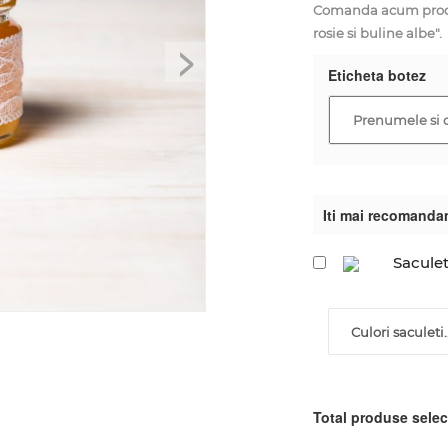
Comanda acum produs
rosie si buline albe".
>
Eticheta botez
Iti mai recomanda
Saculet
Culori saculeti..
Total produse sele