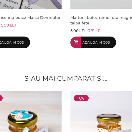
i iconita botez Maica Domnului
Marturii botez rame foto magn
talpa fete
5.99 LEI
5.08 LEI
3.81 LEI
DAUGA IN COS
ADAUGA IN COS
S-AU MAI CUMPARAT SI...
6%