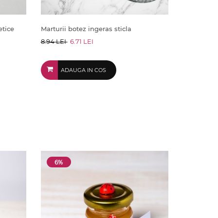
etice
Marturii botez ingeras sticla
8.94 LEI
6.71 LEI
ADAUGA IN COS
6%