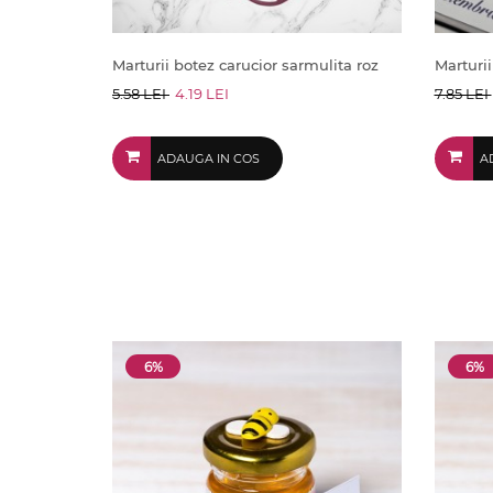
Marturii botez carucior sarmulita roz
Marturi
5.58 LEI
4.19 LEI
7.85 LEI
ADAUGA IN COS
A
6%
6%