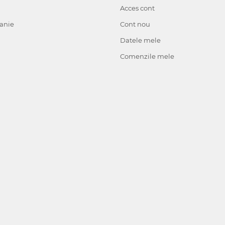
Acces cont
anie
Cont nou
Datele mele
Comenzile mele