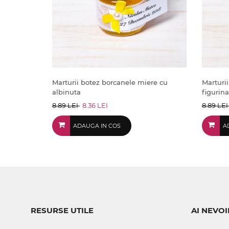
Marturii botez borcanele miere cu
Marturi
albinuta
figurin
8.89 LEI
8.36 LEI
8.89 LE
ADAUGA IN COS
A
RESURSE UTILE
AI NEVOI