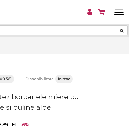
!
00 561
Disponibilitate:
In stoc
otez borcanele miere cu
e si buline albe
8.89
LEI
-6%