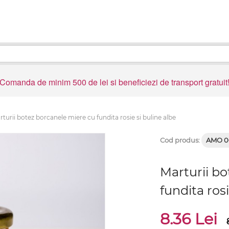
Comanda de minim 500 de lei si beneficiezi de transport gratuit
rturii botez borcanele miere cu fundita rosie si buline albe
Cod produs:
AMO 0
Marturii b
fundita rosi
8.36 Lei