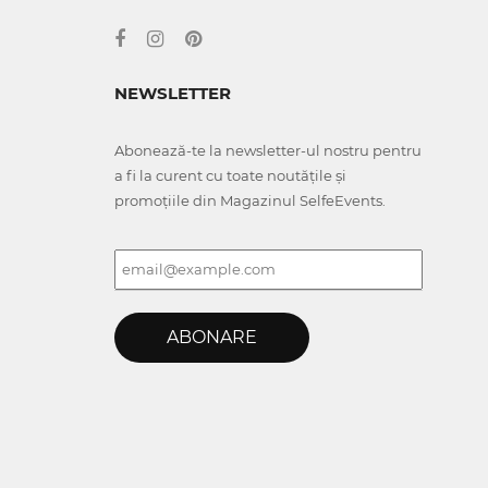
NEWSLETTER
Abonează-te la newsletter-ul nostru pentru
a fi la curent cu toate noutățile și
promoțiile din Magazinul SelfeEvents.
ABONARE