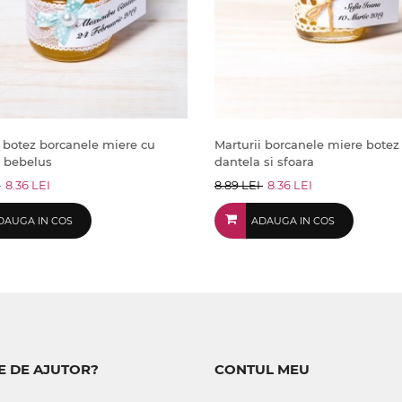
i botez borcanele miere cu
Marturii borcanele miere botez
a bebelus
dantela si sfoara
I
8.36 LEI
8.89 LEI
8.36 LEI
DAUGA IN COS
ADAUGA IN COS
E DE AJUTOR?
CONTUL MEU