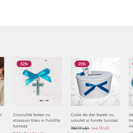
52%
25%
r
Cruciulite botez cu
Cutie de dar baieti cu
Se
strassuri bleu si fundita
ursulet si funde turcoaz
tr
turcoaz
na
192.17 LEI
144.13 LEI