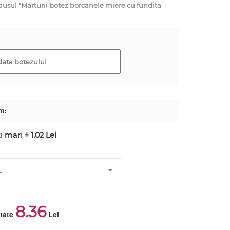
ul "Marturii botez borcanele miere cu fundita
m:
i mari
+ 1.02 Lei
.
8.36
ctate
Lei