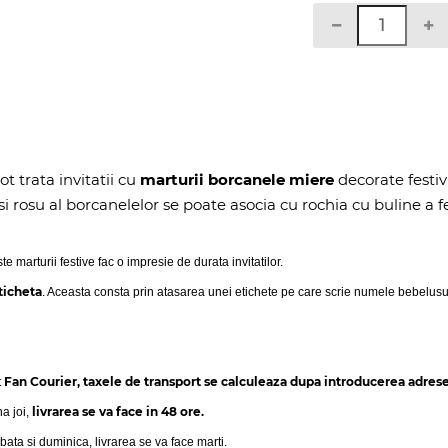
ot trata invitatii cu
marturii borcanele miere
decorate festi
i rosu al borcanelelor se poate asocia cu rochia cu buline a fe
 marturii festive fac o impresie de durata invitatilor.
ticheta
. Aceasta consta prin atasarea unei etichete pe care scrie numele bebelusu
Fan Courier, taxele de transport se calculeaza dupa introducerea adresei
t
livrarea se va face in 48 ore.
na joi,
bata si duminica, livrarea se va face marti.