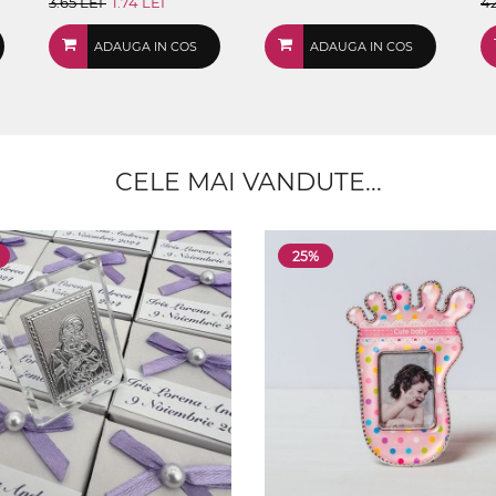
3.65 LEI
1.74 LEI
4
ADAUGA IN COS
ADAUGA IN COS
CELE MAI VANDUTE...
25%