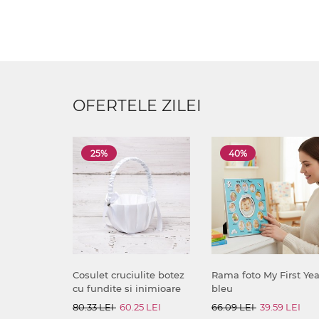
OFERTELE ZILEI
25%
40%
Cosulet cruciulite botez
Rama foto My First Yea
cu fundite si inimioare
bleu
80.33 LEI
60.25 LEI
66.09 LEI
39.59 LEI