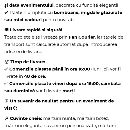
și data evenimentului
, decorată cu fundiță elegantă.
✔️ Poate fi umplută cu
bomboane, migdale glazurate
sau mici cadouri
pentru invitați.
🚚
Livrare rapidă și sigură!
Toate coletele se livrează prin
Fan Courier
, iar taxele de
transport sunt calculate automat după introducerea
adresei de livrare.
📦
Timp de livrare:
✅
Comenzile plasate până în ora 16:00
(luni-joi) vor fi
livrate în
48 de ore
.
✅
Comenzile plasate vineri după ora 16:00, sâmbătă
sau duminică
vor fi livrate
marți
.
🌸
Un suvenir de neuitat pentru un eveniment de
vis!
💞
🔎
Cuvinte cheie:
mărturii nuntă, mărturii botez,
mărturii elegante, suveniruri personalizate, mărturii