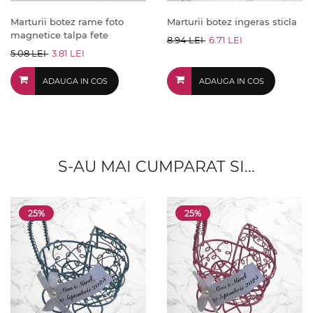
Marturii botez rame foto
Marturii botez ingeras sticla
magnetice talpa fete
8.94 LEI
6.71 LEI
5.08 LEI
3.81 LEI
ADAUGA IN COS
ADAUGA IN COS
S-AU MAI CUMPARAT SI...
25%
25%