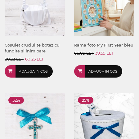
Cosulet cruciulite botez cu
Rama foto My First Year bleu
fundite si inimioare
66.09 LEI
39.59 LEI
80.33 LEI
60.25 LEI
ADAUGA IN COS
ADAUGA IN COS
52%
25%