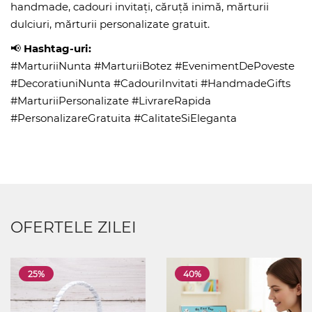
handmade, cadouri invitați, căruță inimă, mărturii
dulciuri, mărturii personalizate gratuit.
📢
Hashtag-uri:
#MarturiiNunta #MarturiiBotez #EvenimentDePoveste
#DecoratiuniNunta #CadouriInvitati #HandmadeGifts
#MarturiiPersonalizate #LivrareRapida
#PersonalizareGratuita #CalitateSiEleganta
OFERTELE ZILEI
25%
40%