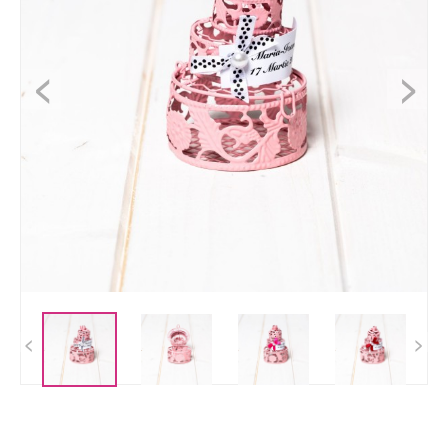
<
>
<
>