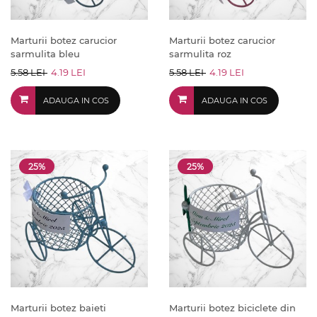
Marturii botez carucior
Marturii botez carucior
sarmulita bleu
sarmulita roz
5.58 LEI
4.19 LEI
5.58 LEI
4.19 LEI
ADAUGA IN COS
ADAUGA IN COS
25%
25%
Marturii botez baieti
Marturii botez biciclete din