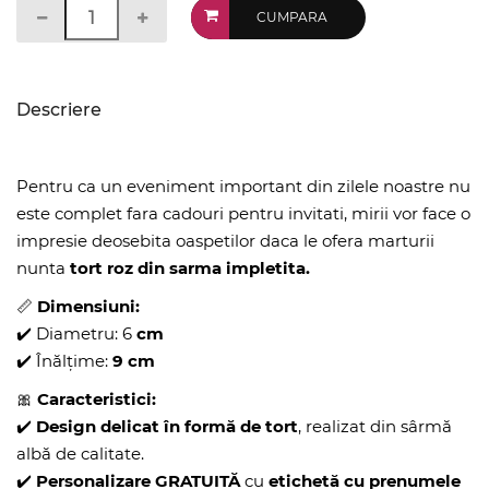
CUMPARA
Descriere
Pentru ca un eveniment important din zilele noastre nu
este complet fara cadouri pentru invitati, mirii vor face o
impresie deosebita oaspetilor daca le ofera marturii
nunta
tort roz din sarma impletita.
📏
Dimensiuni:
✔️ Diametru: 6
cm
✔️ Înălțime:
9 cm
🎀
Caracteristici:
✔️
Design delicat în formă de tort
, realizat din sârmă
albă de calitate.
✔️
Personalizare GRATUITĂ
cu
etichetă cu prenumele