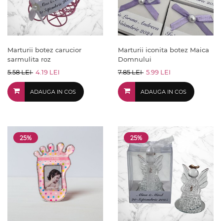
Marturii botez carucior
Marturii iconita botez Maica
sarmulita roz
Domnului
5.58 LEI
4.19 LEI
7.85 LEI
5.99 LEI
ADAUGA IN COS
ADAUGA IN COS
25%
25%