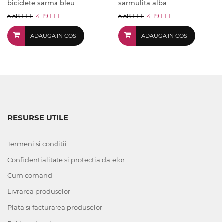
biciclete sarma bleu
sarmulita alba
5.58 LEI
4.19 LEI
5.58 LEI
4.19 LEI
ADAUGA IN COS
ADAUGA IN COS
RESURSE UTILE
Termeni si conditii
Confidentialitate si protectia datelor
Cum comand
Livrarea produselor
Plata si facturarea produselor