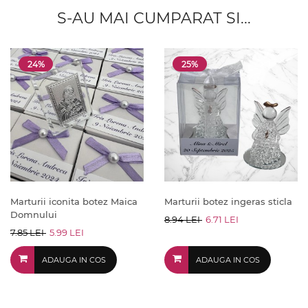
S-AU MAI CUMPARAT SI...
24%
25%
Marturii iconita botez Maica
Marturii botez ingeras sticla
Domnului
8.94 LEI
6.71 LEI
7.85 LEI
5.99 LEI
ADAUGA IN COS
ADAUGA IN COS