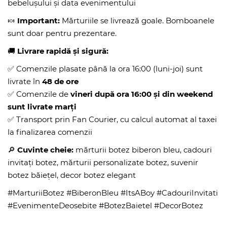
bebelușului și data evenimentului
🍬
Important:
Mărturiile se livrează goale. Bomboanele
sunt doar pentru prezentare.
🚚
Livrare rapidă și sigură:
✅ Comenzile plasate până la ora 16:00 (luni-joi) sunt
livrate în
48 de ore
✅ Comenzile de
vineri după ora 16:00 și din weekend
sunt livrate marți
✅ Transport prin Fan Courier, cu calcul automat al taxei
la finalizarea comenzii
🔎
Cuvinte cheie:
mărturii botez biberon bleu, cadouri
invitați botez, mărturii personalizate botez, suvenir
botez băiețel, decor botez elegant
#MarturiiBotez #BiberonBleu #ItsABoy #CadouriInvitati
#EvenimenteDeosebite #BotezBaietel #DecorBotez