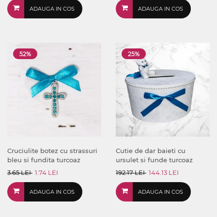
ADAUGA IN COS
ADAUGA IN COS
52%
25%
Cruciulite botez cu strassuri
Cutie de dar baieti cu
bleu si fundita turcoaz
ursulet si funde turcoaz
3.65 LEI
1.74 LEI
192.17 LEI
144.13 LEI
ADAUGA IN COS
ADAUGA IN COS