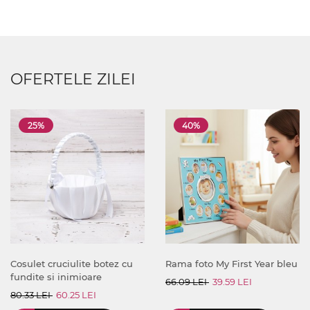
OFERTELE ZILEI
25%
40%
Cosulet cruciulite botez cu
Rama foto My First Year bleu
fundite si inimioare
66.09 LEI
39.59 LEI
80.33 LEI
60.25 LEI