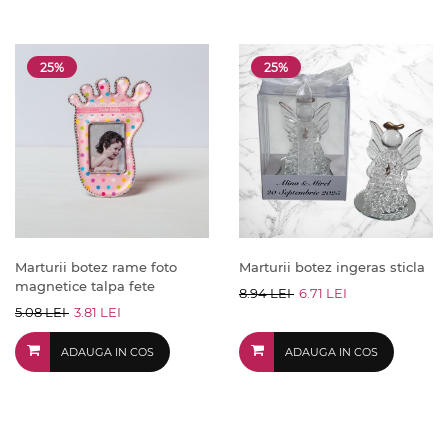
25%
25%
Marturii botez rame foto
Marturii botez ingeras sticla
magnetice talpa fete
8.94 LEI
6.71 LEI
5.08 LEI
3.81 LEI
ADAUGA IN COS
ADAUGA IN COS