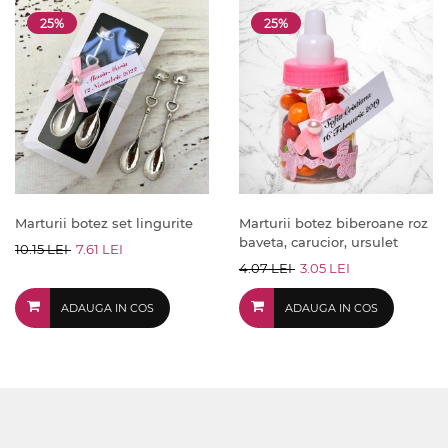
25%
25%
Marturii botez set lingurite
Marturii botez biberoane roz
baveta, carucior, ursulet
10.15 LEI
7.61 LEI
4.07 LEI
3.05 LEI
ADAUGA IN COS
ADAUGA IN COS