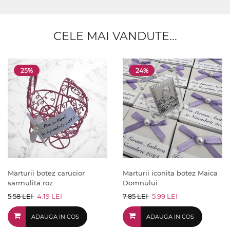
CELE MAI VANDUTE...
25%
24%
Marturii botez carucior
Marturii iconita botez Maica
sarmulita roz
Domnului
5.58 LEI
4.19 LEI
7.85 LEI
5.99 LEI
ADAUGA IN COS
ADAUGA IN COS