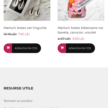
Marturii botez set lingurite
Marturii botez biberoane roz
baveta, carucior, ursulet
10.15 LEI
7.61 LEI
4.07 LEI
3.05 LEI
ADAUGA IN COS
ADAUGA IN COS
RESURSE UTILE
Termeni si conditii