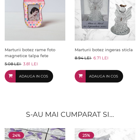
Marturii botez rame foto
Marturii botez ingeras sticla
magnetice talpa fete
8.94 LEI
6.71 LEI
5.08 LEI
3.81 LEI
ADAUGA IN COS
ADAUGA IN COS
S-AU MAI CUMPARAT SI...
24%
25%