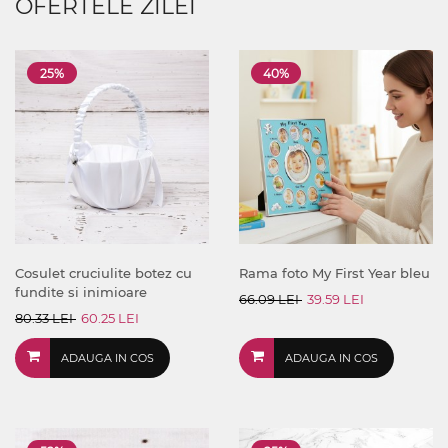
OFERTELE ZILEI
25%
40%
Cosulet cruciulite botez cu
Rama foto My First Year bleu
fundite si inimioare
66.09 LEI
39.59 LEI
80.33 LEI
60.25 LEI
ADAUGA IN COS
ADAUGA IN COS