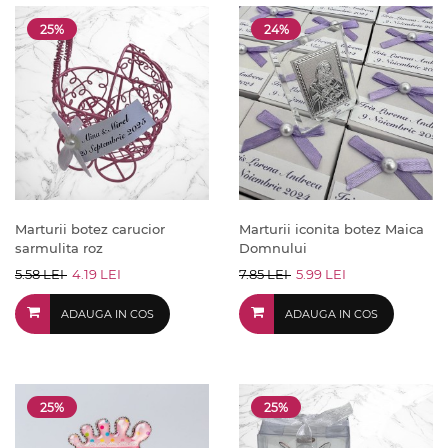
25%
24%
Marturii botez carucior
Marturii iconita botez Maica
sarmulita roz
Domnului
5.58 LEI
4.19 LEI
7.85 LEI
5.99 LEI
ADAUGA IN COS
ADAUGA IN COS
25%
25%