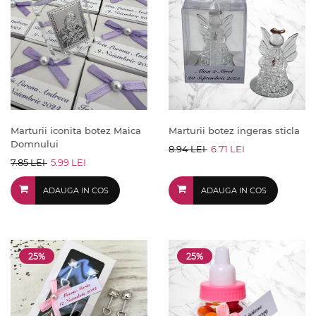
Marturii iconita botez Maica
Marturii botez ingeras sticla
Domnului
8.94 LEI
6.71 LEI
7.85 LEI
5.99 LEI
ADAUGA IN COS
ADAUGA IN COS
25%
25%