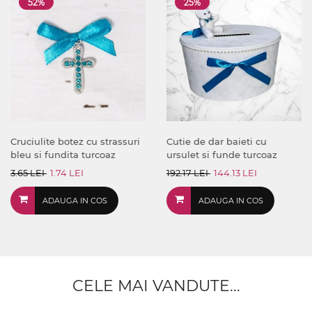
52%
25%
Cruciulite botez cu strassuri
Cutie de dar baieti cu
bleu si fundita turcoaz
ursulet si funde turcoaz
3.65 LEI
1.74 LEI
192.17 LEI
144.13 LEI
ADAUGA IN COS
ADAUGA IN COS
CELE MAI VANDUTE...