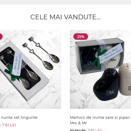
CELE MAI VANDUTE...
25%
 nunta set lingurite
Marturii de nunta sare si piper
Mrs & Mr
I
7.61 LEI
10.15 LEI
7.61 LEI