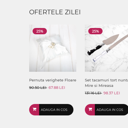
OFERTELE ZILEI
25%
25%
Pernuta verighete Floare
Set tacamuri tort nunt
Mire si Mireasa
90.50 LEI
67.88 LEI
131.16 LEI
98.37 LEI
ADAUGA IN COS
ADAUGA IN COS