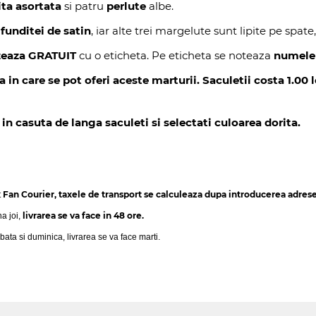
ita asortata
si patru
perlute
albe.
l
funditei de satin
, iar alte trei margelute sunt lipite pe spate, 
izeaza GRATUIT
cu o eticheta. Pe eticheta se noteaza
numele 
 care se pot oferi aceste marturii. Saculetii costa 1.00 leu
n casuta de langa saculeti si selectati culoarea dorita.
Fan Courier, taxele de transport se calculeaza dupa introducerea adresei
t
livrarea se va face in 48 ore.
na joi,
bata si duminica, livrarea se va face marti.