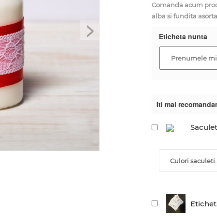
Comanda acum produs
alba si fundita asorta
>
Eticheta nunta
Iti mai recomanda
Saculet
Culori saculeti..
Etiche