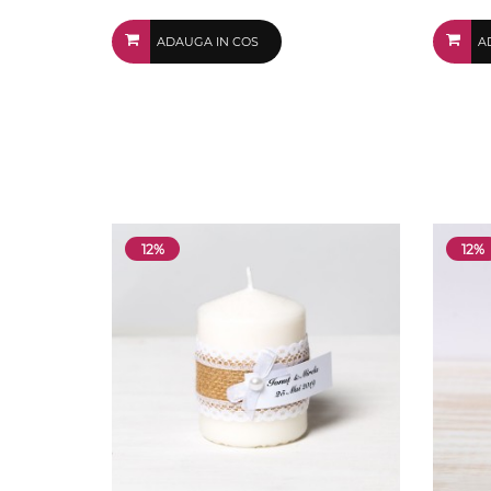
ADAUGA IN COS
A
12%
12%