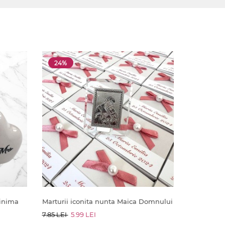
24%
 inima
Marturii iconita nunta Maica Domnului
7.85 LEI
5.99 LEI