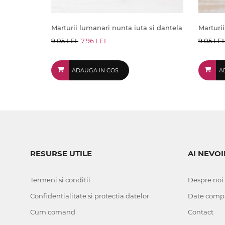
Marturii lumanari nunta iuta si dantela
Marturii
9.05 LEI
7.96 LEI
9.05 LE
ADAUGA IN COS
A
RESURSE UTILE
AI NEVOI
Termeni si conditii
Despre noi
Confidentialitate si protectia datelor
Date comp
Cum comand
Contact