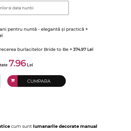
ani pentru nuntă - elegantă și practică
+
ei
recerea burlacitelor Bride to Be
+ 374.97 Lei
7.96
ctate
Lei
CUMPARA
tice
cum sunt
lumanarile decorate manual