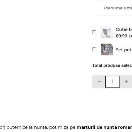
Cutie b
69.99 L
Set pet
Total produse sele
ulori puternice la nunta, pot miza pe
marturii de nunta
roman