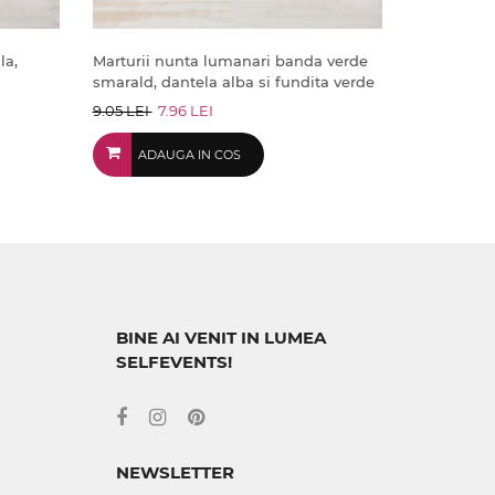
la,
Marturii nunta lumanari banda verde
smarald, dantela alba si fundita verde
9.05 LEI
7.96 LEI
ADAUGA IN COS
BINE AI VENIT IN LUMEA
SELFEVENTS!
NEWSLETTER