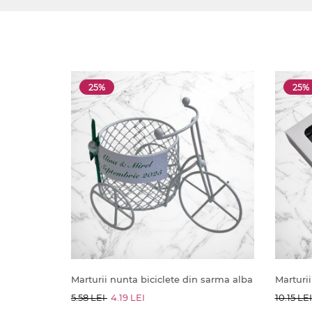
25%
25%
Marturii nunta biciclete din sarma alba
Marturii
5.58 LEI
4.19 LEI
10.15 LE