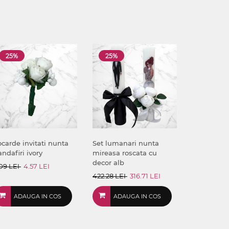
25%
25%
carde invitati nunta
Set lumanari nunta
andafiri ivory
mireasa roscata cu
decor alb
09 LEI
4.57 LEI
422.28 LEI
316.71 LEI
ADAUGA IN COS
ADAUGA IN COS