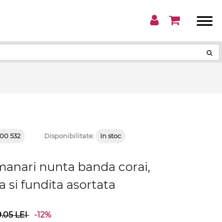
!
00 532
Disponibilitate:
In stoc
manari nunta banda corai,
a si fundita asortata
9.05
LEI
-12%