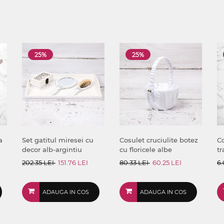
25%
25%
a
Set gatitul miresei cu
Cosulet cruciulite botez
Co
decor alb-argintiu
cu floricele albe
tr
202.35 LEI
151.76 LEI
80.33 LEI
60.25 LEI
6.
ADAUGA IN COS
ADAUGA IN COS