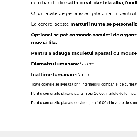
cu o banda din
satin corai
,
dantela alba
,
fund
O jumatate de perla este lipita chiar in centru
La cerere, aceste
marturii nunta se personal
Optional se pot comanda saculeti de organza in
mov si lila.
Pentru a adauga saculetul apasati cu mouse i
Diametru lumanare:
5,5 cm
Inaltime lumanare:
7 cm
Toate coletele se livreaza prin intermediul companiei de curiera
Pentru comenzile plasate pana in ora 16.00, in zilele de luni pa
Pentru comenzile plasate de vineri, ora 16.00 si in zilele de sam