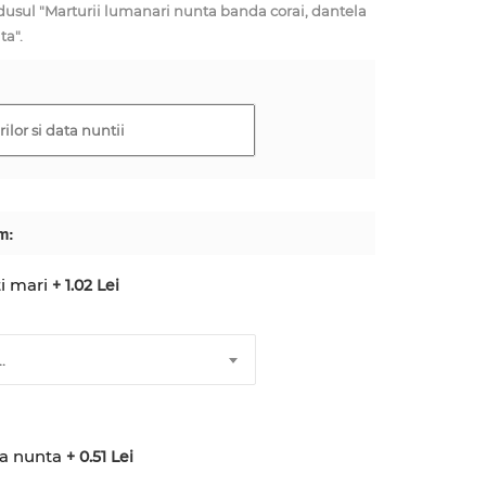
ul "Marturii lumanari nunta banda corai, dantela
ta".
m:
i mari
+ 1.02 Lei
.
ta nunta
+ 0.51 Lei