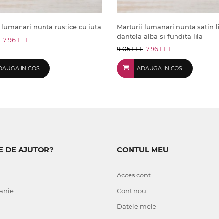
 lumanari nunta rustice cu iuta
Marturii lumanari nunta satin li
dantela alba si fundita lila
I
7.96 LEI
9.05 LEI
7.96 LEI
DAUGA IN COS
ADAUGA IN COS
E DE AJUTOR?
CONTUL MEU
Acces cont
anie
Cont nou
Datele mele