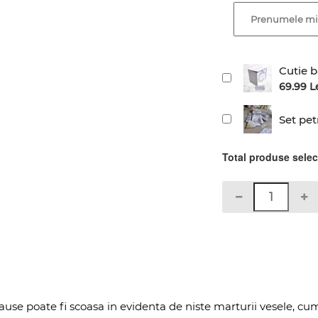
Cutie b
69.99 L
Set pet
Total produse sele
ause poate fi scoasa in evidenta de niste marturii vesele, c