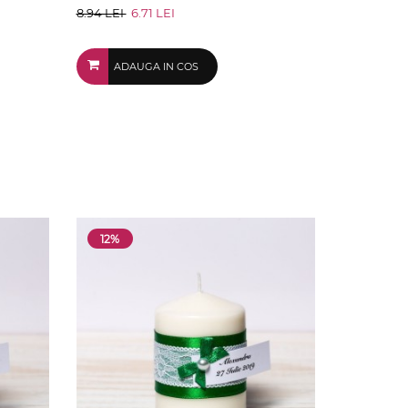
8.94 LEI
6.71 LEI
ADAUGA IN COS
12%