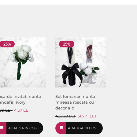
25%
25%
carde invitati nunta
Set lumanari nunta
andafiri ivory
mireasa roscata cu
decor alb
09 LEI
4.57 LEI
422.28 LEI
316.71 LEI
ADAUGA IN COS
ADAUGA IN COS