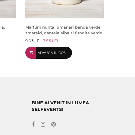
la,
Marturii nunta lumanari banda verde
smarald, dantela alba si fundita verde
9.05 LEI
7.96 LEI
ADAUGA IN COS
BINE AI VENIT IN LUMEA
SELFEVENTS!