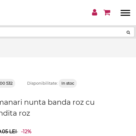
!
00 532
Disponibilitate:
In stoc
umanari nunta banda roz cu
ndita roz
9.05
LEI
-12%