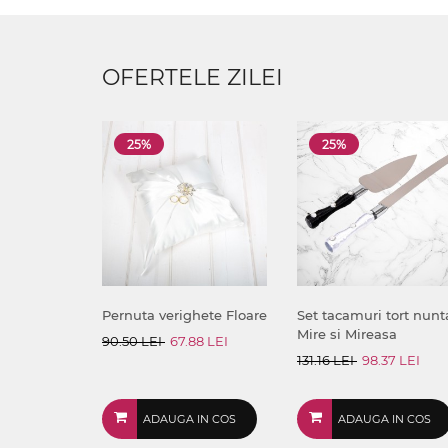
OFERTELE ZILEI
25%
25%
Pernuta verighete Floare
Set tacamuri tort nunt
Mire si Mireasa
90.50 LEI
67.88 LEI
131.16 LEI
98.37 LEI
ADAUGA IN COS
ADAUGA IN COS