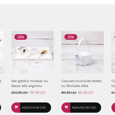
25%
25%
a
Set gatitul miresei cu
Cosulet cruciulite botez
Co
decor alb-argintiu
cu floricele albe
tr
202.35 LEI
151.76 LEI
80.33 LEI
60.25 LEI
6.
ADAUGA IN COS
ADAUGA IN COS