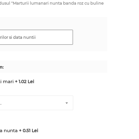
sul "Marturii lumanari nunta banda roz cu buline
m:
i mari
+ 1.02 Lei
.
ta nunta
+ 0.51 Lei