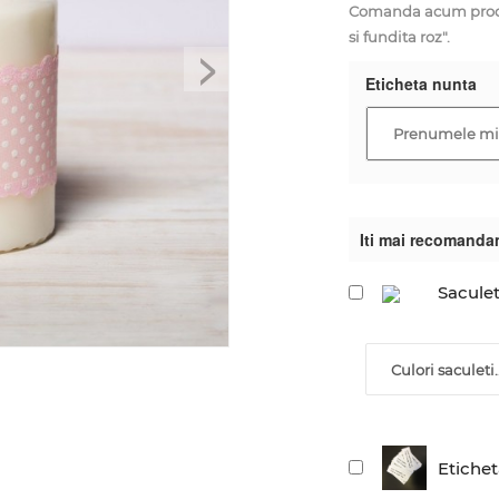
Comanda acum produ
si fundita roz".
>
Eticheta nunta
Iti mai recomanda
Saculet
Culori saculeti..
Etiche