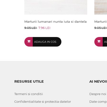
Marturii lumanari nunta iuta si dantela
Marturii
9.05 LEI
7.96 LEI
9.05 LE
ADAUGA IN COS
A
RESURSE UTILE
AI NEVOI
Termeni si conditii
Despre noi
Confidentialitate si protectia datelor
Date comp