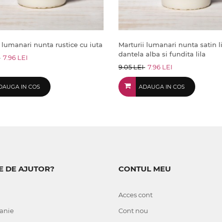
 lumanari nunta rustice cu iuta
Marturii lumanari nunta satin li
dantela alba si fundita lila
I
7.96 LEI
9.05 LEI
7.96 LEI
DAUGA IN COS
ADAUGA IN COS
E DE AJUTOR?
CONTUL MEU
Acces cont
anie
Cont nou