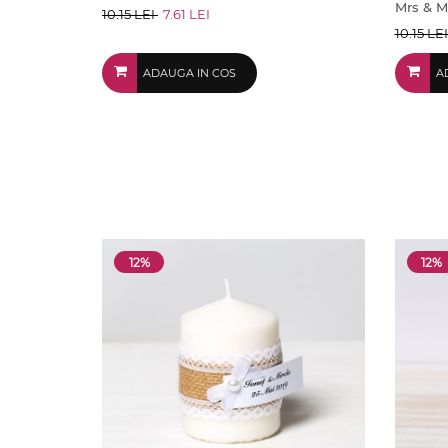
Mrs & M
10.15 LEI
7.61 LEI
10.15 LE
ADAUGA IN COS
A
12%
12%