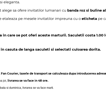
si eleganta.
 alege sa ofere invitatilor lumanari cu
banda roz si buline a
se etaleaza pe mesele invitatilor impreuna cu o
eticheta
pe c
 care se pot oferi aceste marturii. Saculetii costa 1.00 leu
n casuta de langa saculeti si selectati culoarea dorita.
Fan Courier, taxele de transport se calculeaza dupa introducerea adresei
t
livrarea se va face in 48 ore.
na joi,
bata si duminica, livrarea se va face marti.