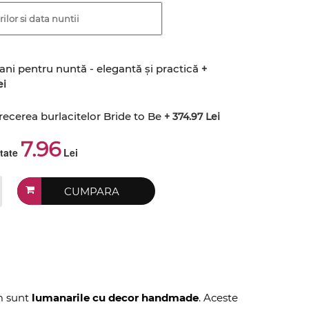
ani pentru nuntă - elegantă și practică
+
ei
recerea burlacitelor Bride to Be
+ 374.97 Lei
7.96
ctate
Lei
CUMPARA
um sunt
lumanarile cu decor handmade
. Aceste