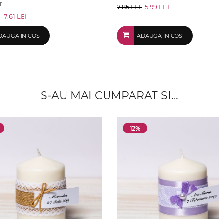
r
7.85 LEI
5.99 LEI
I
7.61 LEI
DAUGA IN COS
ADAUGA IN COS
S-AU MAI CUMPARAT SI...
12%