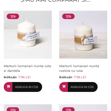
12%
12%
Marturii lumanari nunta iuta
Marturii lumanari nunta
si dantela
rustice cu iuta
9.05 LEI
7.96 LEI
9.05 LEI
7.96 LEI
ADAUGA IN COS
ADAUGA IN COS
12%
12%