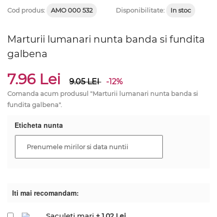
Cod produs:
AMO 000 532
Disponibilitate:
In stoc
Marturii lumanari nunta banda si fundita
galbena
7.96 Lei
9.05
LEI
-12%
Comanda acum produsul "Marturii lumanari nunta banda si
fundita galbena".
Eticheta nunta
Iti mai recomandam:
Saculeti mari
+ 1.02 Lei