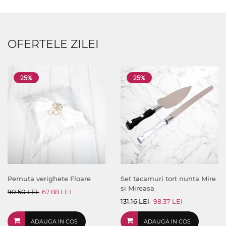
OFERTELE ZILEI
25%
25%
Pernuta verighete Floare
Set tacamuri tort nunta Mire
si Mireasa
90.50 LEI
67.88 LEI
131.16 LEI
98.37 LEI
ADAUGA IN COS
ADAUGA IN COS