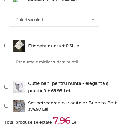
Culori saculeti...
Eticheta nunta
+ 0.51 Lei
Cutie bani pentru nuntă - elegantă și
practică
+ 69.99 Lei
Set petrecerea burlacitelor Bride to Be
+
374.97 Lei
7.96
Total produse selectate
Lei