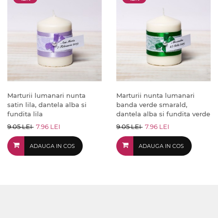
Marturii lumanari nunta
Marturii nunta lumanari
satin lila, dantela alba si
banda verde smarald,
fundita lila
dantela alba si fundita verde
9.05 LEI
7.96 LEI
9.05 LEI
7.96 LEI
ADAUGA IN COS
ADAUGA IN COS