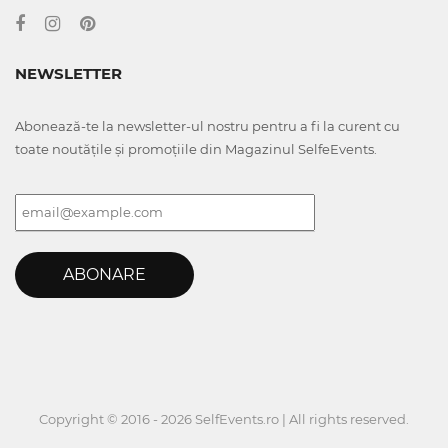
NEWSLETTER
Abonează-te la newsletter-ul nostru pentru a fi la curent cu
toate noutățile și promoțiile din Magazinul SelfeEvents.
ABONARE
Copyright © 2016 - 2026 SelfEvents.ro | All rights reserved.