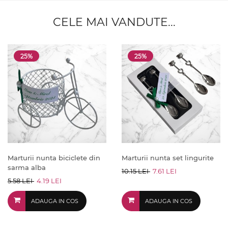
CELE MAI VANDUTE...
25%
25%
Marturii nunta biciclete din
Marturii nunta set lingurite
sarma alba
10.15 LEI
7.61 LEI
5.58 LEI
4.19 LEI
ADAUGA IN COS
ADAUGA IN COS