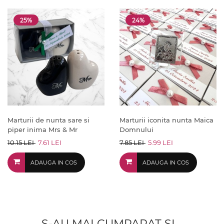
25%
24%
Marturii de nunta sare si
Marturii iconita nunta Maica
piper inima Mrs & Mr
Domnului
10.15 LEI
7.61 LEI
7.85 LEI
5.99 LEI
ADAUGA IN COS
ADAUGA IN COS
S-AU MAI CUMPARAT SI...