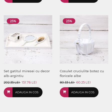
25%
25%
Set gatitul miresei cu decor
Cosulet cruciulite botez cu
alb-argintiu
floricele albe
202.35 LEI
151.76 LEI
80.33 LEI
60.25 LEI
ADAUGA IN COS
ADAUGA IN COS