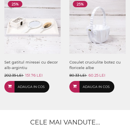
25%
25%
Set gatitul miresei cu decor
Cosulet cruciulite botez cu
alb-argintiu
floricele albe
202.35 LEI
151.76 LEI
80.33 LEI
60.25 LEI
ADAUGA IN COS
ADAUGA IN COS
CELE MAI VANDUTE...