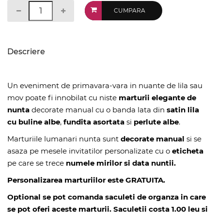
CUMPARA
Descriere
Un eveniment de primavara-vara in nuante de lila sau
mov poate fi innobilat cu niste
marturii elegante de
nunta
decorate manual cu o banda lata din
satin lila
cu buline albe
,
fundita asortata
si
perlute albe
.
Marturiile lumanari nunta sunt
decorate manual
si se
asaza pe mesele invitatilor personalizate cu o
eticheta
pe care se trece
numele mirilor si data nuntii.
Personalizarea marturiilor este GRATUITA.
Optional se pot comanda saculeti de organza in care
se pot oferi aceste marturii. Saculetii costa 1.00 leu si