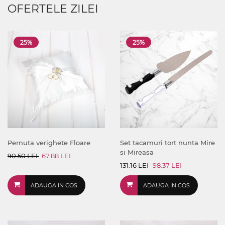
OFERTELE ZILEI
25%
25%
Pernuta verighete Floare
Set tacamuri tort nunta Mire
si Mireasa
90.50 LEI
67.88 LEI
131.16 LEI
98.37 LEI
ADAUGA IN COS
ADAUGA IN COS