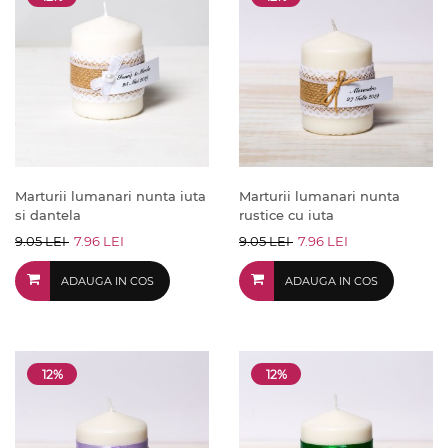
Marturii lumanari nunta iuta
Marturii lumanari nunta
si dantela
rustice cu iuta
9.05 LEI
7.96 LEI
9.05 LEI
7.96 LEI
ADAUGA IN COS
ADAUGA IN COS
12%
12%