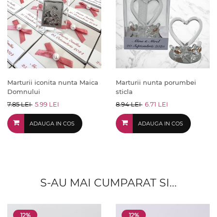
Marturii iconita nunta Maica
Marturii nunta porumbei
Domnului
sticla
7.85 LEI
5.99 LEI
8.94 LEI
6.71 LEI
ADAUGA IN COS
ADAUGA IN COS
S-AU MAI CUMPARAT SI...
12%
12%