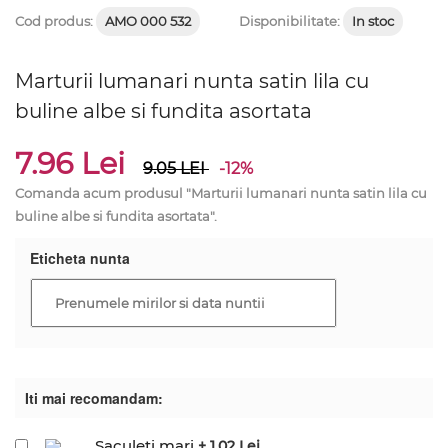
Cod produs:
AMO 000 532
Disponibilitate:
In stoc
Marturii lumanari nunta satin lila cu
buline albe si fundita asortata
7.96 Lei
9.05
LEI
-12%
Comanda acum produsul "Marturii lumanari nunta satin lila cu
buline albe si fundita asortata".
Eticheta nunta
Iti mai recomandam:
Saculeti mari
+ 1.02 Lei