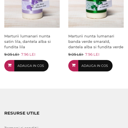
Marturii lumanari nunta
Marturii nunta lumanari
satin lila, dantela alba si
banda verde smarald,
fundita lila
dantela alba si fundita verde
9.05 LEI
7.96 LEI
9.05 LEI
7.96 LEI
ADAUGA IN COS
ADAUGA IN COS
RESURSE UTILE