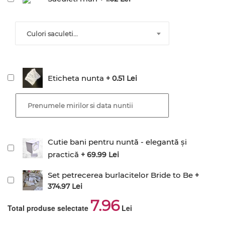
Culori saculeti...
Eticheta nunta
+ 0.51 Lei
Cutie bani pentru nuntă - elegantă și
practică
+ 69.99 Lei
Set petrecerea burlacitelor Bride to Be
+
374.97 Lei
7.96
Total produse selectate
Lei