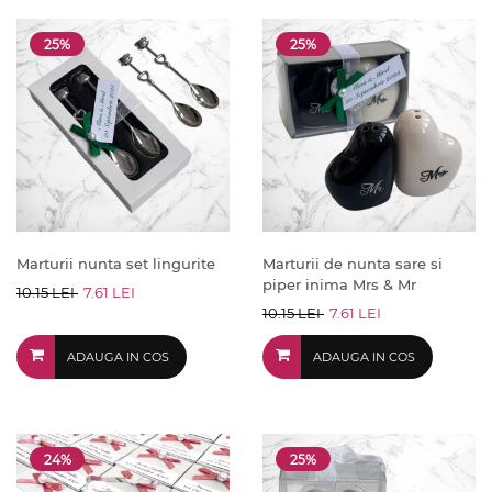
25%
25%
Marturii nunta set lingurite
Marturii de nunta sare si
piper inima Mrs & Mr
10.15 LEI
7.61 LEI
10.15 LEI
7.61 LEI
ADAUGA IN COS
ADAUGA IN COS
24%
25%