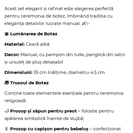
Acest set elegant și rafinat este alegerea perfectă
pentru ceremonia de botez, îmbinând tradiția cu
eleganța detaliilor lucrate manual. 👶✨
🎀 Lumânarea de Botez
Material:
Ceară albă
Decor:
Manual, cu pampon din tulle, panglică din satin
și ursuleț de pluș detașabil
Dimensiuni:
35 cm înălțime, diametru 4.5 cm
🎁
Trusoul de Botez
Conține toate elementele esențiale pentru ceremonia
religioasă:
🛁
Prosop și săpun pentru preot
– folosite pentru
spălarea simbolică înainte de slujbă;
🍼
Prosop cu capișon pentru bebeluș
– confecționat