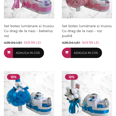
Set botez lumânare și trusou
Set botez lumânare și trusou
Cu drag de la nași - bebeluș
Cu drag de la nași - roz
roz
pudră
426.04 LEI
349.99 LEI
426.04 LEI
349.99 LEI
ADAUGA IN COS
ADAUGA IN COS
18%
18%