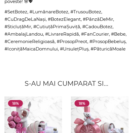
poveste! 🌸💖
#SetBotez, #LumânareBotez, #TrusouBotez,
#CuDragDeLaNași, #BotezElegant, #PânzăDeMir,
#SticluțăMir, #CutiuțăPrimaȘuviță, #CadouBotez,
#AmbalajLandou, #LivrareRapidă, #FanCourier, #Bebe,
#CeremonieReligioasă, #ProsopPreot, #ProsopBebeluș,
#IconițăMaicaDomnului, #UrsulețPluș, #PăturicăMoale
S-AU MAI CUMPARAT SI...
18%
18%