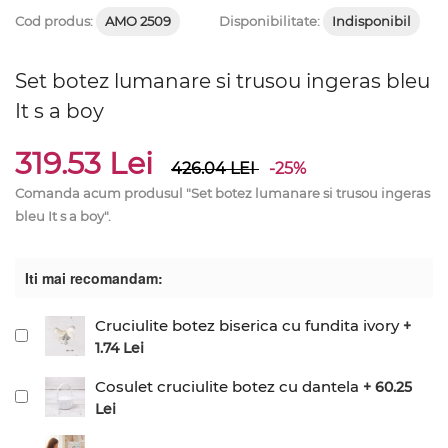
Cod produs:
AMO 2509
Disponibilitate:
Indisponibil
Set botez lumanare si trusou ingeras bleu
It s a boy
319.53 Lei
426.04
LEI
-25%
Comanda acum produsul "Set botez lumanare si trusou ingeras
bleu It s a boy".
Iti mai recomandam:
Cruciulite botez biserica cu fundita ivory
+
1.74 Lei
Cosulet cruciulite botez cu dantela
+ 60.25
Lei