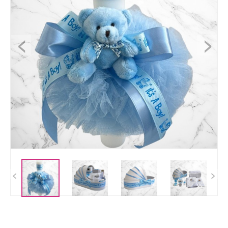
<
>
<
>