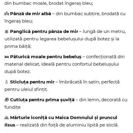
din bumbac moale, brodat îngeraș bleu;
👼
Pânză de mir albă
– din bumbac subțire, brodată cu
îngeraș bleu;
🎀
Panglică pentru pânza de mir
– lungă de un metru,
utilizată pentru legarea bebelușului după botez și la
prima băiță;
🛌
Păturică moale pentru bebeluș
– confecționată din
material delicat, ideală pentru confortul bebelușului
după botez.
💧
Sticluța pentru mir
– îmbrăcată în satin, perfectă
pentru uleiul sfințit.
🎁
Cutiuța pentru prima șuviță
– din lemn, decorată cu
fundițe
🙏
Mărturie iconiță cu Maica Domnului și pruncul
Iisus
– realizată din foiță de aluminiu lipită pe sticlă.