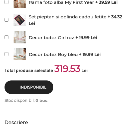
Rama foto alba My First Year
+ 39.59 Lei
Set pieptan si oglinda cadou fetite
+ 34.32
Lei
Decor botez Girl roz
+ 19.99 Lei
Decor botez Boy bleu
+ 19.99 Lei
319.53
Total produse selectate
Lei
INDISPONIBIL
Stoc disponibil:
0 buc
.
Descriere