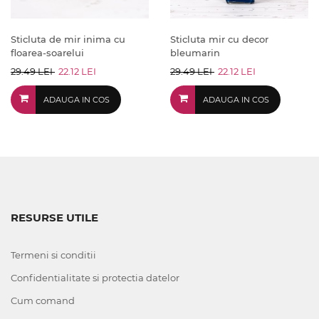
Sticluta de mir inima cu
Sticluta mir cu decor
floarea-soarelui
bleumarin
29.49 LEI
22.12 LEI
29.49 LEI
22.12 LEI
ADAUGA IN COS
ADAUGA IN COS
RESURSE UTILE
Termeni si conditii
Confidentialitate si protectia datelor
Cum comand