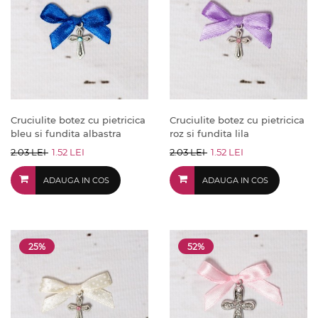
Cruciulite botez cu pietricica
Cruciulite botez cu pietricica
bleu si fundita albastra
roz si fundita lila
2.03 LEI
1.52 LEI
2.03 LEI
1.52 LEI
ADAUGA IN COS
ADAUGA IN COS
25%
52%