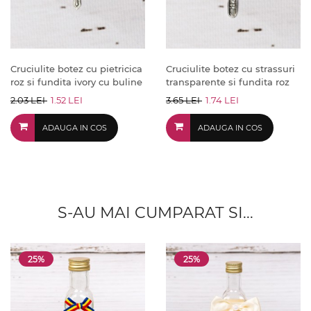
Cruciulite botez cu pietricica
Cruciulite botez cu strassuri
roz si fundita ivory cu buline
transparente si fundita roz
2.03 LEI
1.52 LEI
3.65 LEI
1.74 LEI
ADAUGA IN COS
ADAUGA IN COS
S-AU MAI CUMPARAT SI...
25%
25%