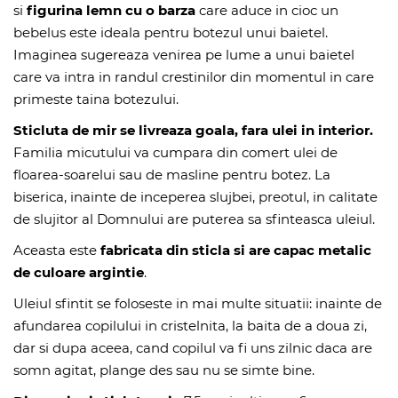
si
figurina lemn cu o barza
care aduce in cioc un
bebelus este ideala pentru botezul unui baietel.
Imaginea sugereaza venirea pe lume a unui baietel
care va intra in randul crestinilor din momentul in care
primeste taina botezului.
Sticluta de mir se livreaza goala, fara ulei in interior.
Familia micutului va cumpara din comert ulei de
floarea-soarelui sau de masline pentru botez. La
biserica, inainte de inceperea slujbei, preotul, in calitate
de slujitor al Domnului are puterea sa sfinteasca uleiul.
Aceasta este
fabricata din sticla si are capac metalic
de culoare argintie
.
Uleiul sfintit se foloseste in mai multe situatii: inainte de
afundarea copilului in cristelnita, la baita de a doua zi,
dar si dupa aceea, cand copilul va fi uns zilnic daca are
somn agitat, plange des sau nu se simte bine.