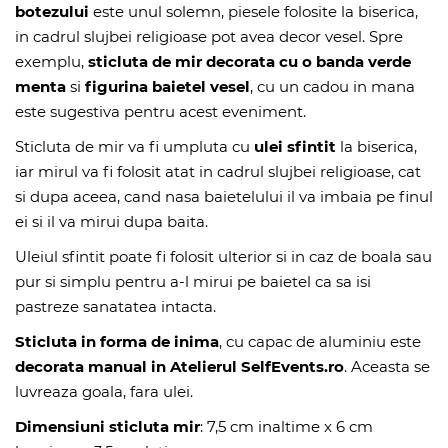
botezului
este unul solemn, piesele folosite la biserica,
in cadrul slujbei religioase pot avea decor vesel. Spre
exemplu,
sticluta de mir decorata cu o banda verde
menta
si
figurina baietel vesel
, cu un cadou in mana
este sugestiva pentru acest eveniment.
Sticluta de mir va fi umpluta cu
ulei sfintit
la biserica,
iar mirul va fi folosit atat in cadrul slujbei religioase, cat
si dupa aceea, cand nasa baietelului il va imbaia pe finul
ei si il va mirui dupa baita.
Uleiul sfintit poate fi folosit ulterior si in caz de boala sau
pur si simplu pentru a-l mirui pe baietel ca sa isi
pastreze sanatatea intacta.
Sticluta in forma de inima
, cu capac de aluminiu este
decorata manual in Atelierul SelfEvents.ro
. Aceasta se
luvreaza goala, fara ulei.
Dimensiuni sticluta mir
: 7,5 cm inaltime x 6 cm