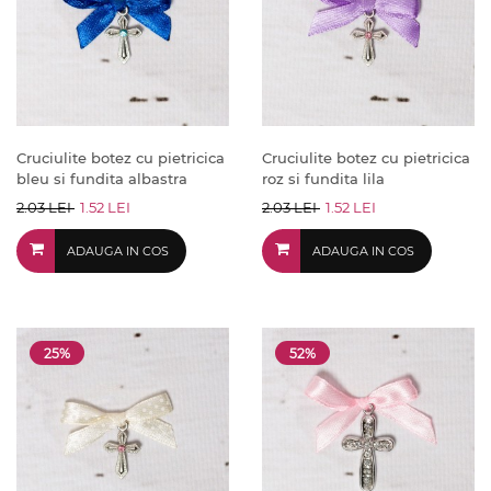
Cruciulite botez cu pietricica
Cruciulite botez cu pietricica
bleu si fundita albastra
roz si fundita lila
2.03 LEI
1.52 LEI
2.03 LEI
1.52 LEI
ADAUGA IN COS
ADAUGA IN COS
25%
52%