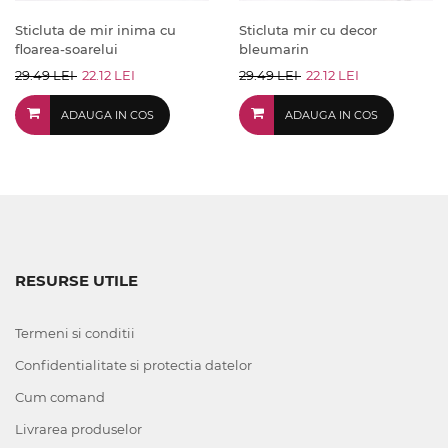
Sticluta de mir inima cu
Sticluta mir cu decor
floarea-soarelui
bleumarin
29.49 LEI
22.12 LEI
29.49 LEI
22.12 LEI
ADAUGA IN COS
ADAUGA IN COS
RESURSE UTILE
Termeni si conditii
Confidentialitate si protectia datelor
Cum comand
Livrarea produselor