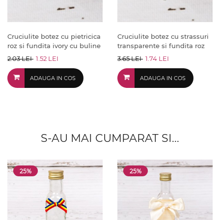
Cruciulite botez cu pietricica
Cruciulite botez cu strassuri
roz si fundita ivory cu buline
transparente si fundita roz
2.03 LEI
1.52 LEI
3.65 LEI
1.74 LEI
ADAUGA IN COS
ADAUGA IN COS
S-AU MAI CUMPARAT SI...
25%
25%