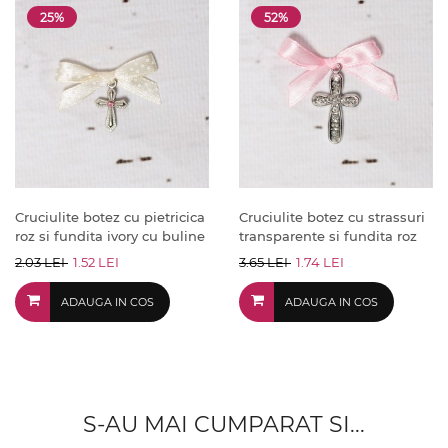
25%
52%
Cruciulite botez cu pietricica
Cruciulite botez cu strassuri
roz si fundita ivory cu buline
transparente si fundita roz
2.03 LEI
1.52 LEI
3.65 LEI
1.74 LEI
ADAUGA IN COS
ADAUGA IN COS
S-AU MAI CUMPARAT SI...