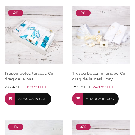
4%
1%
Trusou botez turcoaz Cu
Trusou botez in landou Cu
drag de la nasi
drag de la nasi ivory
207.43 LEI
199.99 LEI
253.18 LEI
249.99 LEI
ADAUGA IN COS
ADAUGA IN COS
1%
4%