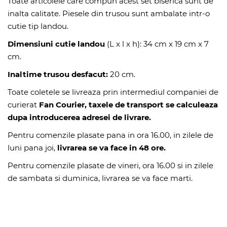
Toate articolele care compun acest set biserica sunt de
inalta calitate. Piesele din trusou sunt ambalate intr-o
cutie tip landou.
Dimensiuni cutie landou
(L x l x h): 34 cm x 19 cm x 7
cm.
Inaltime trusou desfacut:
20 cm.
Toate coletele se livreaza prin intermediul companiei de
curierat
Fan Courier, taxele de transport se calculeaza
dupa introducerea adresei de livrare.
Pentru comenzile plasate pana in ora 16.00, in zilele de
luni pana joi,
livrarea se va face in 48 ore.
Pentru comenzile plasate de vineri, ora 16.00 si in zilele
de sambata si duminica, livrarea se va face marti.