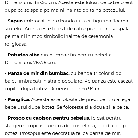
Dimensiuni: 88x50 cm. Acesta este folosit de catre preot
dupa ce se spala pe maini inainte de taina botezului.
-
Sapun
imbracat intr-o banda iuta cu figurina floarea-
soarelui. Acesta este folosit de catre preot care se spala
pe maini in mod simbolic inainte de ceremonia
religioasa.
-
Paturica alba
din bumbac fin pentru bebelus.
Dimensiuni: 75x75 cm.
-
Panza de mir din bumbac
, cu banda tricolor si doi
baieti imbracati in straie populare. Pe panza este asezat
copilul dupa botez. Dimensiuni: 104x94 cm.
-
Panglica
. Aceasta este folosita de preot pentru a lega
bebelusul dupa botez. Se foloseste si a doua zi la baita.
-
Prosop cu capison pentru bebelus
, folosit pentru
stergerea copilasului scos din cristelnita, imediat dupa
botez. Prosopul este decorat la fel ca panza de mir.