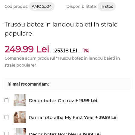
Cod produs:
AMO 2504
Disponibilitate:
In stoc
Trusou botez in landou baieti in straie
populare
249.99 Lei
253.18
LEI
-1%
Comanda acum produsul "Trusou botez in landou baieti in
straie populare".
Iti mai recomandam:
Decor botez Girl roz
+ 19.99 Lei
Rama foto alba My First Year
+ 39.59 Lei
Decor botez Boy bleu
+ 19.99 Lei