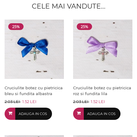
CELE MAI VANDUTE...
25%
25%
Cruciulite botez cu pietricica
Cruciulite botez cu pietricica
bleu si fundita albastra
roz si fundita lila
2.03 LEI
1.52 LEI
2.03 LEI
1.52 LEI
ADAUGA IN COS
ADAUGA IN COS