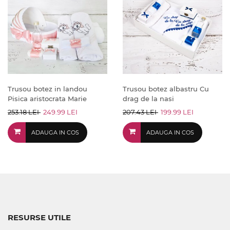
Trusou botez in landou
Trusou botez albastru Cu
Pisica aristocrata Marie
drag de la nasi
253.18 LEI
249.99 LEI
207.43 LEI
199.99 LEI
ADAUGA IN COS
ADAUGA IN COS
RESURSE UTILE