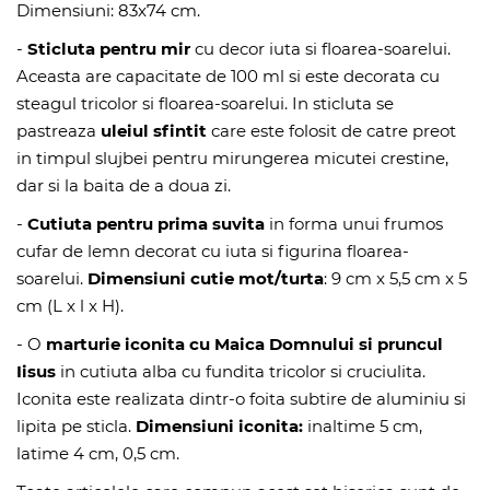
Dimensiuni: 83x74 cm.
-
Sticluta pentru mir
cu decor iuta si floarea-soarelui.
Aceasta are capacitate de 100 ml si este decorata cu
steagul tricolor si floarea-soarelui. In sticluta se
pastreaza
uleiul sfintit
care este folosit de catre preot
in timpul slujbei pentru mirungerea micutei crestine,
dar si la baita de a doua zi.
-
Cutiuta pentru prima suvita
in forma unui frumos
cufar de lemn decorat cu iuta si figurina floarea-
soarelui.
Dimensiuni cutie mot/turta
: 9 cm x 5,5 cm x 5
cm (L x l x H).
- O
marturie iconita cu Maica Domnului si pruncul
Iisus
in cutiuta alba cu fundita tricolor si cruciulita.
Iconita este realizata dintr-o foita subtire de aluminiu si
lipita pe sticla.
Dimensiuni iconita:
inaltime 5 cm,
latime 4 cm, 0,5 cm.