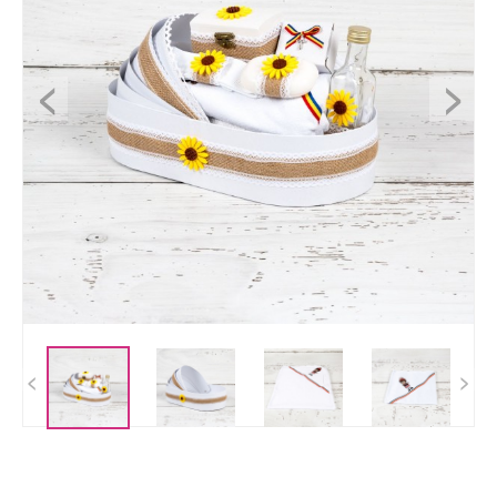
<
>
<
>