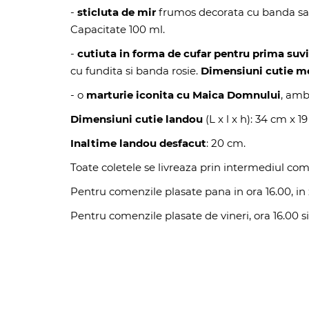
-
sticluta de mir
frumos decorata cu banda sati
Capacitate 100 ml.
-
cutiuta in forma de cufar pentru prima suv
cu fundita si banda rosie.
Dimensiuni cutie m
- o
marturie iconita cu Maica Domnului
, amba
Dimensiuni cutie landou
(L x l x h): 34 cm x 1
Inaltime landou desfacut
: 20 cm.
Toate coletele se livreaza prin intermediul com
Pentru comenzile plasate pana in ora 16.00, in z
Pentru comenzile plasate de vineri, ora 16.00 si