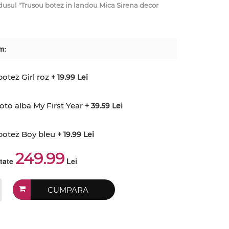
ul "Trusou botez in landou Mica Sirena decor
m:
otez Girl roz
+ 19.99 Lei
to alba My First Year
+ 39.59 Lei
botez Boy bleu
+ 19.99 Lei
249.99
ctate
Lei
CUMPARA