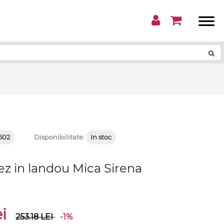
!
502
Disponibilitate:
In stoc
ez in landou Mica Sirena
ei
253.18
LEI
-1%