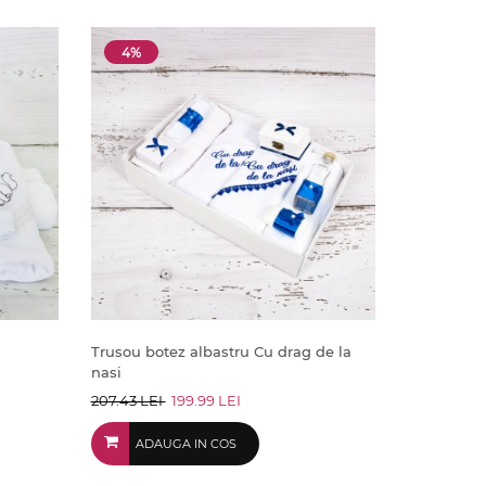
4%
Trusou botez albastru Cu drag de la
nasi
207.43 LEI
199.99 LEI
ADAUGA IN COS