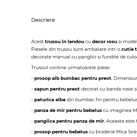
Descriere
Acest
trusou in landou
cu
decor rosu
si mode
Piesele din trusou sunt ambalate intr-o
cutie 
decorate manual cu panglici si fundite de culo
Trusoul contine urmatoarele piese:
-
prosop alb bumbac pentru preot
. Dimensiun
-
sapun pentru preot
decorat cu banda rosie si
-
paturica alba
din bumbac fin pentru bebelus
-
panza de mir pentru bebelus
cu imaginea Mic
-
panglica pentru panza de mir
. Aceasta este 
-
prosop pentru bebelus
cu broderie Mica Sire