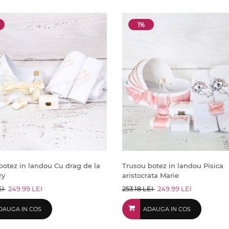
1%
botez in landou Cu drag de la
Trusou botez in landou Pisica
ry
aristocrata Marie
EI
249.99 LEI
253.18 LEI
249.99 LEI
DAUGA IN COS
ADAUGA IN COS