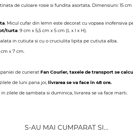
nata de culoare rosie si fundita asortata. Dimensiuni: 15 cm
ita
. Micul cufar din lemn este decorat cu vopsea inofensiva p
ot/turta
: 9 cm x 5,5 cm x 5 cm (L x l x H).
lata in cutiuta si cu o cruciulita lipita pe cutiuta alba.
9 cm x 7 cm.
paniei de curierat
Fan Courier, taxele de transport se calcu
ilele de luni pana joi,
livrarea se va face in 48 ore.
 in zilele de sambata si duminica, livrarea se va face marti.
S-AU MAI CUMPARAT SI...