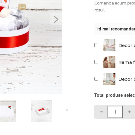
Comanda acum produs
rosu".
>
Iti mai recomanda
Decor b
Rama fo
Decor 
Total produse sele
>