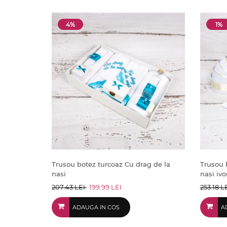
4%
1%
Trusou botez turcoaz Cu drag de la
Trusou 
nasi
nasi ivo
207.43 LEI
199.99 LEI
253.18 L
ADAUGA IN COS
A