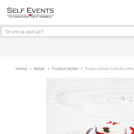
Home
Botez
Trusouri botez
Trusou botez in landou Mic