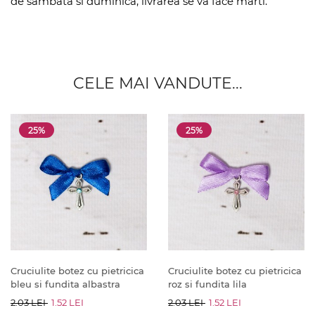
de sambata si duminica, livrarea se va face marti.
CELE MAI VANDUTE...
25%
25%
Cruciulite botez cu pietricica
Cruciulite botez cu pietricica
bleu si fundita albastra
roz si fundita lila
2.03 LEI
1.52 LEI
2.03 LEI
1.52 LEI