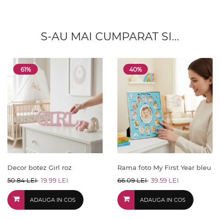
S-AU MAI CUMPARAT SI...
61%
40%
Decor botez Girl roz
Rama foto My First Year bleu
50.84 LEI
19.99 LEI
66.09 LEI
39.59 LEI
ADAUGA IN COS
ADAUGA IN COS