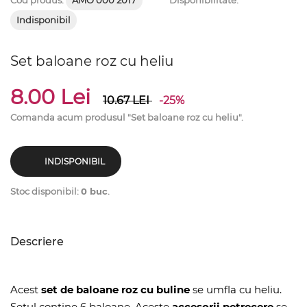
Cod produs:
AMO 000 2017
Disponibilitate:
Indisponibil
Set baloane roz cu heliu
8.00 Lei
10.67
LEI
-25%
Comanda acum produsul "Set baloane roz cu heliu".
INDISPONIBIL
Stoc disponibil:
0 buc
.
Descriere
Acest
set de baloane roz cu buline
se umfla cu heliu.
Setul contine 6 baloane. Aceste
accesorii petrecere
se