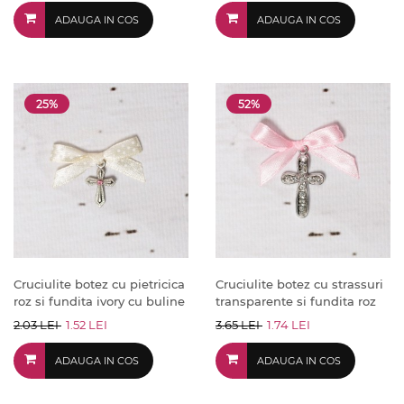
ADAUGA IN COS
ADAUGA IN COS
25%
52%
Cruciulite botez cu pietricica
Cruciulite botez cu strassuri
roz si fundita ivory cu buline
transparente si fundita roz
2.03 LEI
1.52 LEI
3.65 LEI
1.74 LEI
ADAUGA IN COS
ADAUGA IN COS