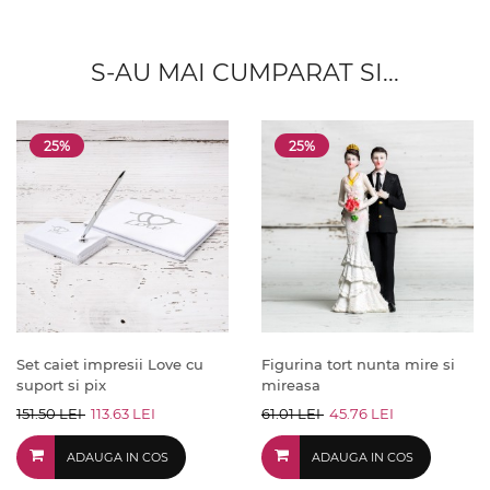
S-AU MAI CUMPARAT SI...
25%
25%
Set caiet impresii Love cu
Figurina tort nunta mire si
suport si pix
mireasa
151.50 LEI
113.63 LEI
61.01 LEI
45.76 LEI
ADAUGA IN COS
ADAUGA IN COS