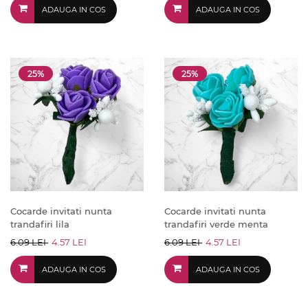
ADAUGA IN COS
ADAUGA IN COS
25%
25%
Cocarde invitati nunta
Cocarde invitati nunta
trandafiri lila
trandafiri verde menta
6.09 LEI
4.57 LEI
6.09 LEI
4.57 LEI
ADAUGA IN COS
ADAUGA IN COS