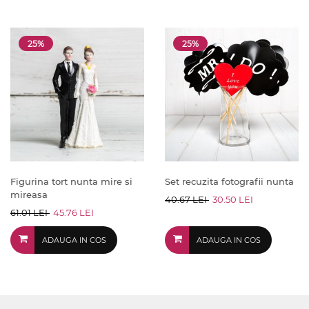
25%
25%
Figurina tort nunta mire si
Set recuzita fotografii nunta
mireasa
40.67 LEI
30.50 LEI
61.01 LEI
45.76 LEI
ADAUGA IN COS
ADAUGA IN COS