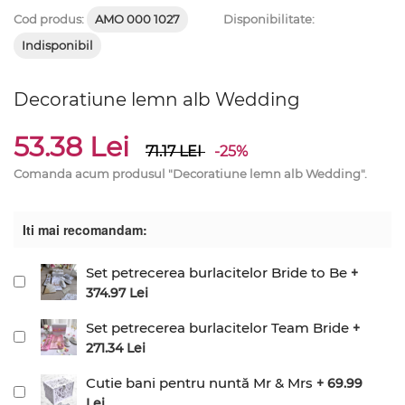
Cod produs:
AMO 000 1027
Disponibilitate:
Indisponibil
Decoratiune lemn alb Wedding
53.38 Lei
71.17
LEI
-25%
Comanda acum produsul "Decoratiune lemn alb Wedding".
Iti mai recomandam:
Set petrecerea burlacitelor Bride to Be
+
374.97 Lei
Set petrecerea burlacitelor Team Bride
+
271.34 Lei
Cutie bani pentru nuntă Mr & Mrs
+ 69.99
Lei