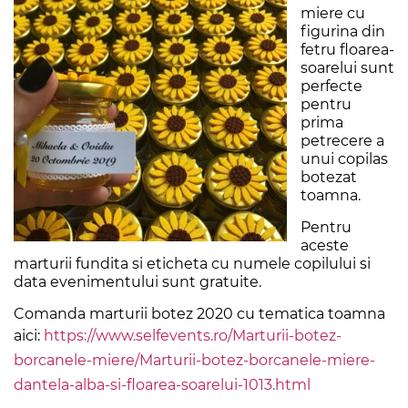
miere cu
figurina din
fetru floarea-
soarelui sunt
perfecte
pentru
prima
petrecere a
unui copilas
botezat
toamna.
Pentru
aceste
marturii fundita si eticheta cu numele copilului si
data evenimentului sunt gratuite.
Comanda marturii botez 2020 cu tematica toamna
aici:
https://www.selfevents.ro/Marturii-botez-
borcanele-miere/Marturii-botez-borcanele-miere-
dantela-alba-si-floarea-soarelui-1013.html