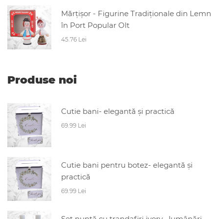
Mărțișor - Figurine Tradiționale din Lemn
în Port Popular Olt
45.76 Lei
Produse noi
Cutie bani- elegantă și practică
69.99 Lei
Cutie bani pentru botez- elegantă și
practică
69.99 Lei
Set nuntă cu trandafiri ivory– lumânări