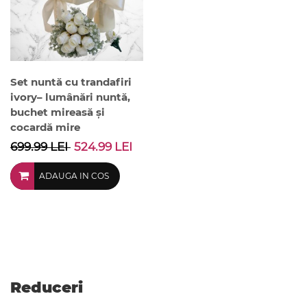
Set nuntă cu trandafiri
ivory– lumânări nuntă,
buchet mireasă și
cocardă mire
699.99 LEI
524.99 LEI
ADAUGA IN COS
Reduceri