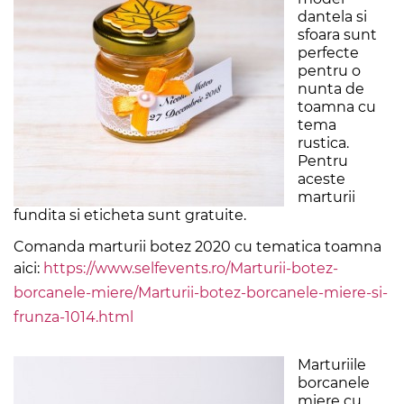
dantela si
sfoara sunt
perfecte
pentru o
nunta de
toamna cu
tema
rustica.
Pentru
aceste
marturii
fundita si eticheta sunt gratuite.
Comanda marturii botez 2020 cu tematica toamna
aici:
https://www.selfevents.ro/Marturii-botez-
borcanele-miere/Marturii-botez-borcanele-miere-si-
frunza-1014.html
Marturiile
borcanele
miere cu