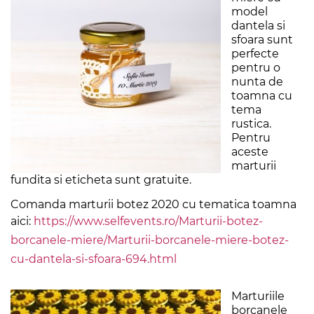
model
dantela si
sfoara sunt
perfecte
pentru o
nunta de
toamna cu
tema
rustica.
Pentru
aceste
marturii
fundita si eticheta sunt gratuite.
Comanda marturii botez 2020 cu tematica toamna
aici:
https://www.selfevents.ro/Marturii-botez-
borcanele-miere/Marturii-borcanele-miere-botez-
cu-dantela-si-sfoara-694.html
Marturiile
borcanele