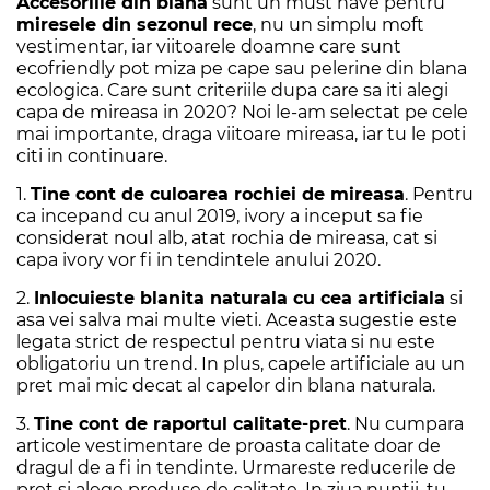
Accesoriile din blana
sunt un must have pentru
miresele din sezonul rece
, nu un simplu moft
vestimentar, iar viitoarele doamne care sunt
ecofriendly pot miza pe cape sau pelerine din blana
ecologica. Care sunt criteriile dupa care sa iti alegi
capa de mireasa in 2020? Noi le-am selectat pe cele
mai importante, draga viitoare mireasa, iar tu le poti
citi in continuare.
1.
Tine cont de culoarea rochiei de mireasa
. Pentru
ca incepand cu anul 2019, ivory a inceput sa fie
considerat noul alb, atat rochia de mireasa, cat si
capa ivory vor fi in tendintele anului 2020.
2.
Inlocuieste blanita naturala cu cea artificiala
si
asa vei salva mai multe vieti. Aceasta sugestie este
legata strict de respectul pentru viata si nu este
obligatoriu un trend. In plus, capele artificiale au un
pret mai mic decat al capelor din blana naturala.
3.
Tine cont de raportul calitate-pret
. Nu cumpara
articole vestimentare de proasta calitate doar de
dragul de a fi in tendinte. Urmareste reducerile de
pret si alege produse de calitate. In ziua nuntii, tu