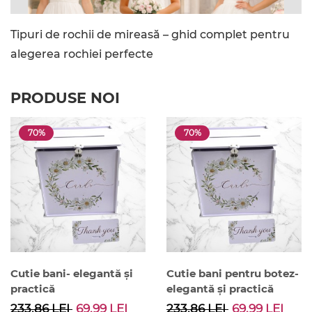
Tipuri de rochii de mireasă – ghid complet pentru
alegerea rochiei perfecte
PRODUSE NOI
70%
70%
Cutie bani- elegantă și
Cutie bani pentru botez-
practică
elegantă și practică
233.86 LEI
69.99 LEI
233.86 LEI
69.99 LEI