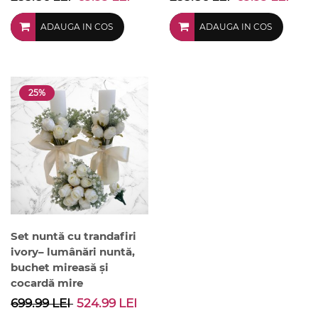
ADAUGA IN COS
ADAUGA IN COS
25%
Set nuntă cu trandafiri
ivory– lumânări nuntă,
buchet mireasă și
cocardă mire
699.99 LEI
524.99 LEI