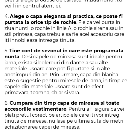
vei fi in centrul atentiei.
4.
Alege o capa eleganta si practica, ce poate fi
purtata la orice tip de rochie
. Fie ca vei purta in
ziua nuntii o rochie in linie A, o rochie sirena sau in
stil printesa, capa trebuie sa fie acel accesoriu care
iti innobileaza intreaga tinuta.
5.
Tine cont de sezonul in care este programata
nunta
. Desi capele de mireasa sunt ideale pentru
iarna, exista si bolerouri din dantela sau alte
materiale usoare care pot fi purtate si in alte
anotimpuri din an. Prin urmare, capa din blanita
este o sugestie pentru miresele de iarna, in timp ce
capele din materiale usoare sunt de efect
primavara, toamna, chiar si vara.
6.
Cumpara din timp capa de mireasa si toate
accesoriile vestimentare
. Pentru a fi sigura ca vei
plati pretul corect pe articolele care iti vor intregi
tinuta de mireasa, nu lasa pe ultima suta de metri
achizitionarea capei de mireasa.