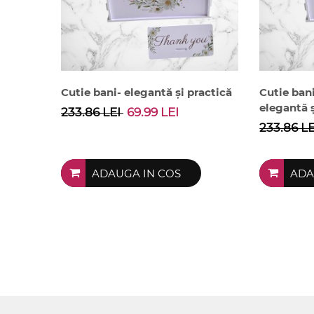
Cutie bani- elegantă și practică
Cutie ban
elegantă ș
233.86 LEI
69.99 LEI
233.86 L
ADAUGA IN COS
ADA