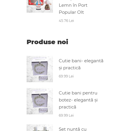
Lemn în Port
Popular Olt
45.76 Lei
Produse noi
Cutie bani- elegantă
și practică
69.99 Lei
Cutie bani pentru
botez- elegantă și
practică
69.99 Lei
Set nuntă cu