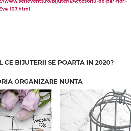
://www.selfevents.ro/bijuterii/Accesoriu-de-par-flori-
-Eva-107.html
CE BIJUTERII SE POARTA IN 2020?
GORIA ORGANIZARE NUNTA