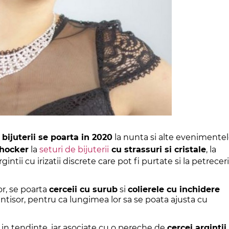
 bijuterii se poarta in 2020
la nunta si alte evenimente
chocker
la
seturi de bijuterii
cu strassuri si cristale
, la
ntii cu irizatii discrete care pot fi purtate si la petreceri
or, se poarta
cerceii cu surub
si
colierele cu inchidere
ntisor, pentru ca lungimea lor sa se poata ajusta cu
in tendinte, iar asociate cu o pereche de
cercei argintii