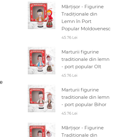
Mărțișor - Figurine
Tradiționale din
Lemn în Port
Popular Moldovenesc
45.76 Lei
Marturii figurine
traditionale din lemn
- port popular Olt
45.76 Lei
le
Marturii figurine
traditionale din lemn
- port popular Bihor
45.76 Lei
Mărțișor - Figurine
Tradiționale din