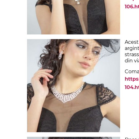
106.h
Acest
argint
strass
din vi
Comand
https
104.h