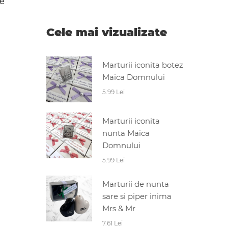
de
Cele mai vizualizate
Marturii iconita botez
Maica Domnului
5.99 Lei
Marturii iconita
nunta Maica
Domnului
5.99 Lei
Marturii de nunta
sare si piper inima
Mrs & Mr
7.61 Lei