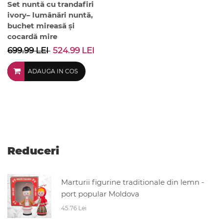
Set nuntă cu trandafiri
ivory– lumânări nuntă,
buchet mireasă și
cocardă mire
699.99 LEI
524.99 LEI
ADAUGA IN COS
Reduceri
Marturii figurine traditionale din lemn -
port popular Moldova
45.76 Lei