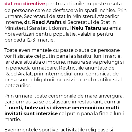
dat noi directive
pentru actiunile cu peste o suta
de persoane care se desfasoara in spatii inchise. Prin
urmare, Secretarul de stat in Ministerul Afacerilor
Interne,
dr. Raed Arafat
si Secretatul de Stat in
Ministerul Sanatatii, domnul
Nelu Tataru
au emis
noi avertizari pentru populatie, valabile pentru
perioada 12-31 martie.
Toate evenimentele cu peste o suta de persoane
vor fi sistate cel putin pana la sfarsitul lunii martie,
iar daca situatia o impune, masura se va prelungi si
in perioada urmatoare. Restrictiile anuntate de
Raed Arafat, prin intermediul unui comunicat de
presa sunt obligatorii inclusiv in cazul nuntilor si al
botezurilor.
Prin urmare, toate ceremoniile de mare anvergura,
care urmau sa se desfasoare in restaurant, cum ar
fi
nunti,
botezuri si diverse ceremonii
cu multi
invitati sunt interzise
cel putin pana la finele lunii
martie.
Evenimentele sportive, activitatile religioase si