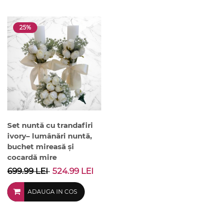
25%
Set nuntă cu trandafiri
ivory– lumânări nuntă,
buchet mireasă și
cocardă mire
699.99 LEI
524.99 LEI
ADAUGA IN COS