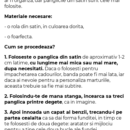
ar fi organza, dar panglicile din satin sunt cele mai
folosite.
Materiale necesare:
- o rola din satin, in culoarea dorita,
- o foarfecta.
Cum se procedeaza?
1.
Foloseste o panglica din satin
de aproximativ 1-2
cm latime,
cu lungime mai mica sau mai mare,
dupa necesitati.
Daca o folosesti pentru
impachetarea cadourilor, banda poate fi mai lata, iar
daca ai nevoie pentru a personaliza marturiile,
aceasta trebuie sa fie mai subtire.
2. Folosindu-te de mana stanga, incearca sa treci
panglica printre degete
, ca in imagine.
3. Apoi innoada un capat al benzii, trecandu-l pe
partea cealalta
ca sa dai forma funditei, in timp ce
te folosesti de doua degete: aratator si mijlociu
pentru a tine cele doua bucle ale fundei.