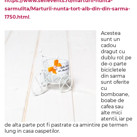
https://www.selfevents.ro/marturii-nunta-
sarmulita/Marturii-nunta-tort-alb-din-din-sarma-
1750.html
.
Acestea
sunt un
cadou
dragut cu
dublu rol: pe
de-o parte
bicicletele
din sarma
sunt oferite
cu
bomboane,
boabe de
cafea sau
alte mici
atentii, iar pe
de alta parte pot fi pastrate ca amintire pe termen
lung in casa oaspetilor.