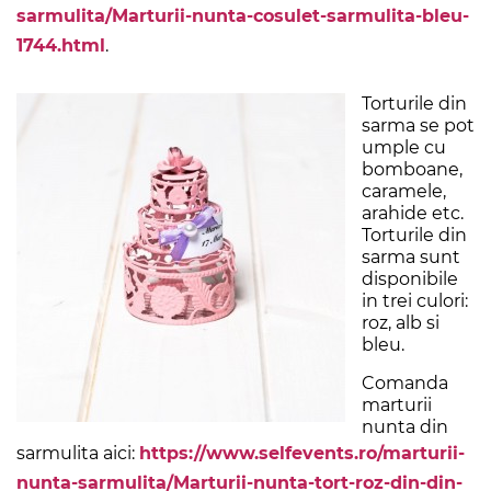
sarmulita/Marturii-nunta-cosulet-sarmulita-bleu-
1744.html
.
Torturile din
sarma se pot
umple cu
bomboane,
caramele,
arahide etc.
Torturile din
sarma sunt
disponibile
in trei culori:
roz, alb si
bleu.
Comanda
marturii
nunta din
sarmulita aici:
https://www.selfevents.ro/marturii-
nunta-sarmulita/Marturii-nunta-tort-roz-din-din-