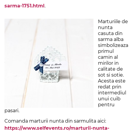
sarma-1751.html
.
Marturiile de
nunta
casuta din
sarma alba
simbolizeaza
primul
camin al
mirilor in
calitate de
sot si sotie.
Acesta este
redat prin
intermediul
unui cuib
pentru
pasari.
Comanda marturii nunta din sarmulita aici:
https://www.selfevents.ro/marturii-nunta-