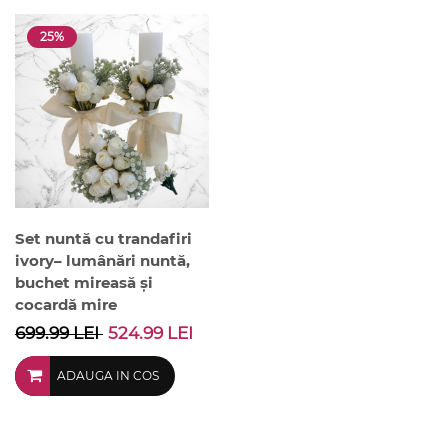
25%
Set nuntă cu trandafiri
ivory– lumânări nuntă,
buchet mireasă și
cocardă mire
699.99 LEI
524.99 LEI
ADAUGA IN COS