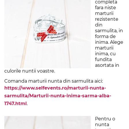
completa
fara niste
marturii
rezistente
din
sarmulita, in
forma de
inima. Alege
marturii
inima, cu
fundita
asortata in
culorile nuntii voastre.
Comanda marturii nunta din sarmulita aici:
https://www.selfevents.ro/marturii-nunta-
sarmulita/Marturii-nunta-inima-sarma-alba-
1747.html
.
Pentru o
nunta