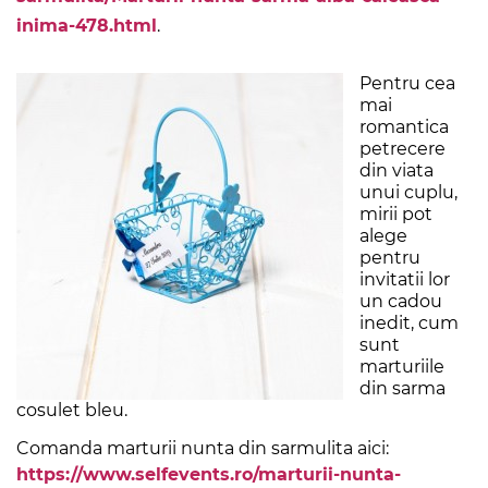
inima-478.html
.
Pentru cea
mai
romantica
petrecere
din viata
unui cuplu,
mirii pot
alege
pentru
invitatii lor
un cadou
inedit, cum
sunt
marturiile
din sarma
cosulet bleu.
Comanda marturii nunta din sarmulita aici:
https://www.selfevents.ro/marturii-nunta-