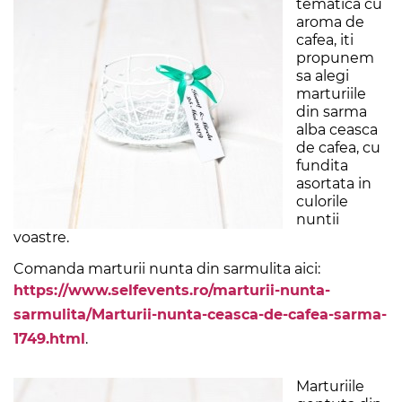
tematica cu
aroma de
cafea, iti
propunem
sa alegi
marturiile
din sarma
alba ceasca
de cafea, cu
fundita
asortata in
culorile
nuntii
voastre.
Comanda marturii nunta din sarmulita aici:
https://www.selfevents.ro/marturii-nunta-
sarmulita/Marturii-nunta-ceasca-de-cafea-sarma-
1749.html
.
Marturiile