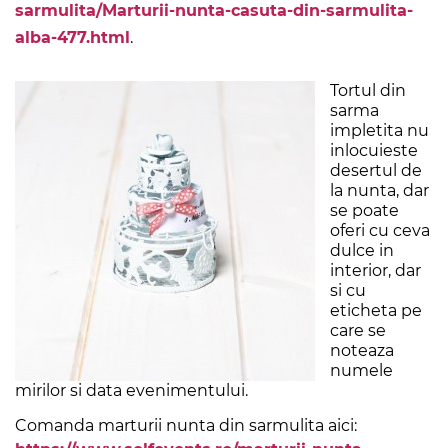
sarmulita/Marturii-nunta-casuta-din-sarmulita-
alba-477.html
.
Tortul din
sarma
impletita nu
inlocuieste
desertul de
la nunta, dar
se poate
oferi cu ceva
dulce in
interior, dar
si cu
eticheta pe
care se
noteaza
numele
mirilor si data evenimentului.
Comanda marturii nunta din sarmulita aici: