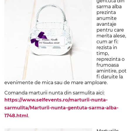
gentuta din
sarma alba
prezinta
anumite
avantaje
pentru care
merita alese,
cum ar fi:
rezista in
timp,
reprezinta o
frumoasa
amintire, pot
fi daruite la
evenimente de mica sau de mare amploare.
Comanda marturii nunta din sarmulita aici:
https://www.selfevents.ro/marturii-nunta-
sarmulita/Marturii-nunta-gentuta-sarma-alba-
1748.html
.