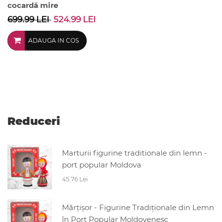
cocardă mire
699.99 LEI
524.99 LEI
ADAUGA IN COS
Reduceri
Marturii figurine traditionale din lemn -
port popular Moldova
45.76 Lei
Mărțișor - Figurine Tradiționale din Lemn
în Port Popular Moldovenesc