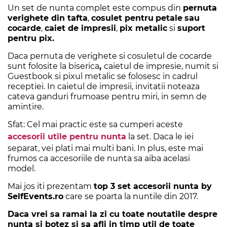
Un set de nunta complet este compus din
pernuta
verighete din tafta
,
cosulet pentru
petale
sau
cocarde
,
caiet de impresii
,
pix metalic
si
suport
pentru pix.
Daca pernuta de verighete si cosuletul de cocarde
sunt folosite la biserica
,
caietul de impresie, numit si
Guestbook si pixul metalic se folosesc in cadrul
receptiei. In caietul de impresii, invitatii noteaza
cateva ganduri frumoase pentru miri, in semn de
amintire.
Sfat: Cel mai practic este sa cumperi aceste
accesorii utile pentru nunta
la set. Daca le iei
separat, vei plati mai multi bani. In plus, este mai
frumos ca accesoriile de nunta sa aiba acelasi
model.
Mai jos iti prezentam
top 3 set accesorii nunta by
SelfEvents.ro
care se poarta la nuntile din 2017.
Daca vrei sa ramai la zi cu toate noutatile despre
nunta si botez si sa afli in timp util de toate