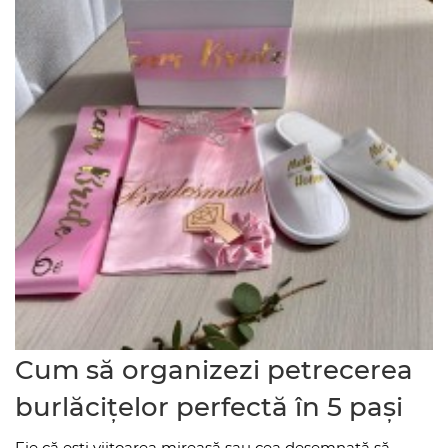
Cum să organizezi petrecerea
burlăcițelor perfectă în 5 pași
Fie că eşti viitoarea mireasă sau cea desemnată să