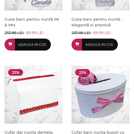
Cutie bani pentru nuntă Mr
Cutie bani pentru nuntă -
& Mrs
elegantă și practică
233.86 LEI
69.99 LEI
233.86 LEI
69.99 LEI
ADAUGA IN COS
ADAUGA IN COS
25%
25%
Cufar dar nunta dantela
Cufar bani nunta bujori cu