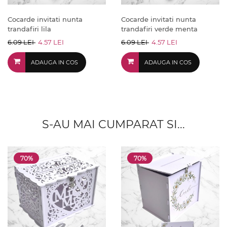
Cocarde invitati nunta
Cocarde invitati nunta
trandafiri lila
trandafiri verde menta
6.09 LEI
4.57 LEI
6.09 LEI
4.57 LEI
ADAUGA IN COS
ADAUGA IN COS
S-AU MAI CUMPARAT SI...
70%
70%