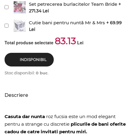
Set petrecerea burlacitelor Team Bride
+
271.34 Lei
Cutie bani pentru nuntă Mr & Mrs
+ 69.99
Lei
83.13
Total produse selectate
Lei
INDISPONIBIL
Stoc disponibil:
0 buc
.
Descriere
Casuta dar nunta
roz fucsia este un mod elegant
pentru a strange cu discretie
plicurile de bani oferite
cadou de catre invitati pentru miri.