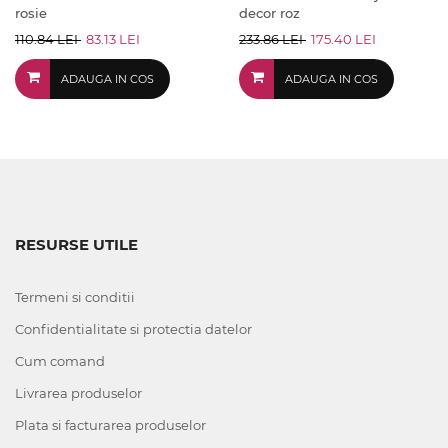
rosie
decor roz
110.84 LEI
83.13 LEI
233.86 LEI
175.40 LEI
ADAUGA IN COS
ADAUGA IN COS
RESURSE UTILE
Termeni si conditii
Confidentialitate si protectia datelor
Cum comand
Livrarea produselor
Plata si facturarea produselor