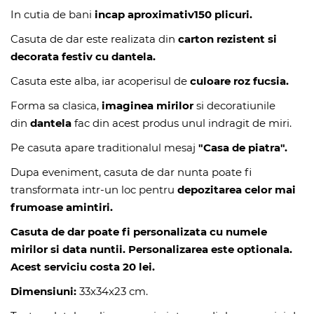
In cutia de bani
incap aproximativ150 plicuri.
Casuta de dar este realizata din
carton rezistent si
decorata festiv cu dantela.
Casuta este alba, iar acoperisul de
culoare roz fucsia.
Forma sa clasica,
imaginea mirilor
si decoratiunile
din
dantela
fac din acest produs unul indragit de miri.
Pe casuta apare traditionalul mesaj
"Casa de piatra".
Dupa eveniment, casuta de dar nunta poate fi
transformata intr-un loc pentru
depozitarea celor mai
frumoase amintiri.
Casuta de dar poate fi personalizata cu numele
mirilor si data nuntii.
Personalizarea este optionala.
Acest serviciu costa 20 lei.
Dimensiuni:
33x34x23 cm.