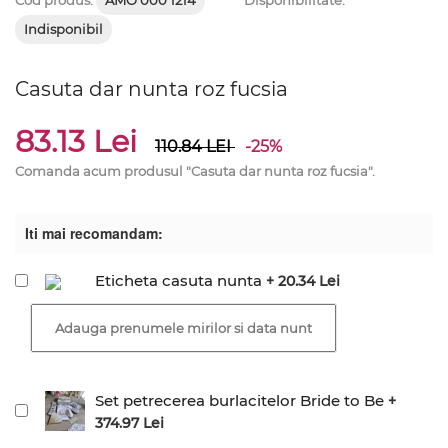
Cod produs:
AMO 000 1214
Disponibilitate:
Indisponibil
Casuta dar nunta roz fucsia
83.13 Lei
110.84
LEI
-25%
Comanda acum produsul "Casuta dar nunta roz fucsia".
Iti mai recomandam:
Eticheta casuta nunta
+ 20.34 Lei
Set petrecerea burlacitelor Bride to Be
+
374.97 Lei