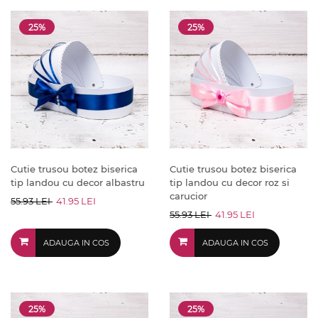
25%
25%
Cutie trusou botez biserica
Cutie trusou botez biserica
tip landou cu decor albastru
tip landou cu decor roz si
carucior
55.93 LEI
41.95 LEI
55.93 LEI
41.95 LEI
ADAUGA IN COS
ADAUGA IN COS
25%
25%