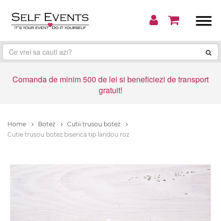
Comanda de minim 500 de lei si beneficiezi de transport
gratuit!
Home
Botez
Cutii trusou botez
Cutie trusou botez biserica tip landou roz