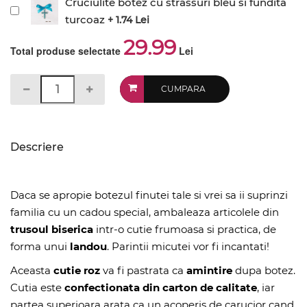
Cruciulite botez cu strassuri bleu si fundita
turcoaz
+ 1.74 Lei
29.99
Total produse selectate
Lei
CUMPARA
Descriere
Daca se apropie botezul finutei tale si vrei sa ii suprinzi
familia cu un cadou special, ambaleaza articolele din
trusoul biserica
intr-o cutie frumoasa si practica, de
forma unui
landou
. Parintii micutei vor fi incantati!
Aceasta
cutie roz
va fi pastrata ca
amintire
dupa botez.
Cutia este
confectionata din carton de calitate
, iar
partea superioara arata ca un acoperis de carucior cand