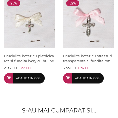
25%
52%
Cruciulite botez cu pietricica
Cruciulite botez cu strassuri
roz si fundita ivory cu buline
transparente si fundita roz
2.03 LEI
1.52 LEI
3.65 LEI
1.74 LEI
ADAUGA IN COS
ADAUGA IN COS
S-AU MAI CUMPARAT SI...