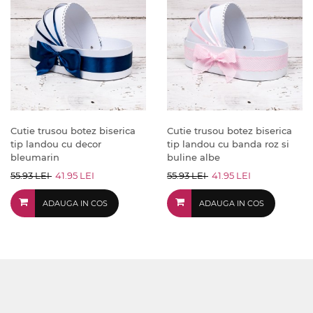
Cutie trusou botez biserica
Cutie trusou botez biserica
tip landou cu decor
tip landou cu banda roz si
bleumarin
buline albe
55.93 LEI
41.95 LEI
55.93 LEI
41.95 LEI
ADAUGA IN COS
ADAUGA IN COS