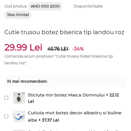
Cod produs:
AMO 000 2000
Disponibilitate:
Stoc limitat
Cutie trusou botez biserica tip landou roz
29.99 Lei
45.76
LEI
-34%
Comanda acum produsul "Cutie trusou botez biserica tip
landou roz".
Iti mai recomandam:
Sticluta mir botez Maica Domnului
+ 22.12
Lei
Cutiuta mot botez decor albastru si buline
albe
+ 37.37 Lei