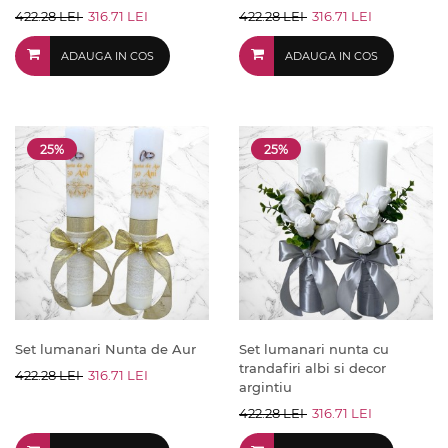
422.28 LEI
316.71 LEI
422.28 LEI
316.71 LEI
ADAUGA IN COS
ADAUGA IN COS
25%
25%
Set lumanari Nunta de Aur
Set lumanari nunta cu
trandafiri albi si decor
422.28 LEI
316.71 LEI
argintiu
422.28 LEI
316.71 LEI