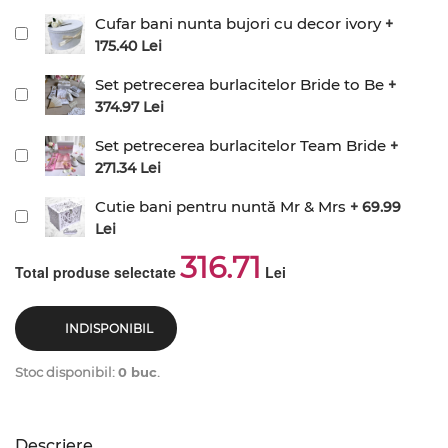
Cufar bani nunta bujori cu decor ivory
+
175.40 Lei
Set petrecerea burlacitelor Bride to Be
+
374.97 Lei
Set petrecerea burlacitelor Team Bride
+
271.34 Lei
Cutie bani pentru nuntă Mr & Mrs
+ 69.99
Lei
316.71
Total produse selectate
Lei
INDISPONIBIL
Stoc disponibil:
0 buc
.
Descriere