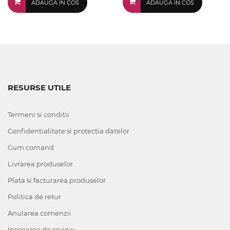
ADAUGA IN COS
ADAUGA IN COS
RESURSE UTILE
Termeni si conditii
Confidentialitate si protectia datelor
Cum comand
Livrarea produselor
Plata si facturarea produselor
Politica de retur
Anularea comenzii
Inscrierea de review