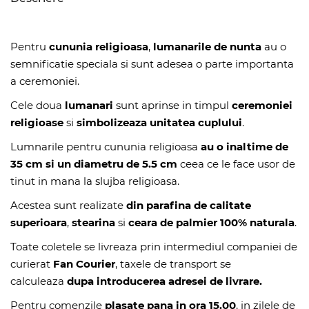
Pentru
cununia religioasa
,
lumanarile
de nunta
au o
semnificatie speciala si sunt adesea o parte importanta
a ceremoniei.
Cele doua
lumanari
sunt aprinse in timpul
ceremoniei
religioase
si
simbolizeaza unitatea cuplului
.
Lumnarile pentru cununia religioasa
au o inaltime de
35 cm si un diametru de 5.5 cm
ceea ce le face usor de
tinut in mana la slujba religioasa.
Acestea sunt realizate
din parafina de calitate
superioara
,
stearina
si
ceara de palmier 100% naturala
.
Toate coletele se livreaza prin intermediul companiei de
curierat
Fan Courier
, taxele de transport se
calculeaza
dupa introducerea adresei de livrare.
Pentru comenzile
plasate pana in ora 15.00
, in zilele de