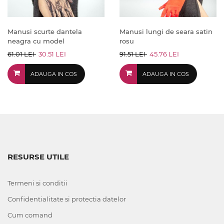
Manusi scurte dantela
Manusi lungi de seara satin
neagra cu model
rosu
61.01 LEI
30.51 LEI
91.51 LEI
45.76 LEI
ADAUGA IN COS
ADAUGA IN COS
RESURSE UTILE
Termeni si conditii
Confidentialitate si protectia datelor
Cum comand