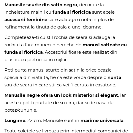
Manusile scurte din satin negru
, decorate la
incheietura mainii cu
funda si floricica
sunt acele
accesorii feminine
care adauga o nota in plus de
rafinament la tinuta de gala a unei doamne.
Completeaza-ti cu stil rochia de seara si adauga la
rochia ta fara maneci o pereche de
manusi satinate cu
funda si floricica
. Accesoriul floare este realizat din
plastic, cu pietricica in mijloc.
Poti purta manusi scurte din satin la orice ocazie
speciala din viata ta, fie ca este vorba despre o
nunta
sau de seara in care stii ca vei fi ceruta in casatorie.
Manusile negre ofera un look misterior si elegant
, iar
acestea pot fi purtate de soacra, dar si de nasa de
botez/cununie.
Lungime
: 22 cm. Manusile sunt in
marime universala
.
Toate coletele se livreaza prin intermediul companiei de