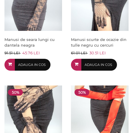
Manusi de seara lungi cu
Manusi scurte de ocazie din
dantela neagra
tulle negru cu cercuri
91.51 LEI
45.76 LEI
61.01 LEI
30.51 LEI
ADAUGA IN COS
ADAUGA IN COS
50%
50%