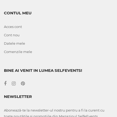
CONTUL MEU
Acces cont
Cont nou
Datele mele
Comenzile mele
BINE AI VENIT IN LUMEA SELFEVENTS!
NEWSLETTER
Abonează-te la newsletter-ul nostru pentru a fi la curent cu
toate noutățile și promoțiile din Magazinul SelfeEvents.