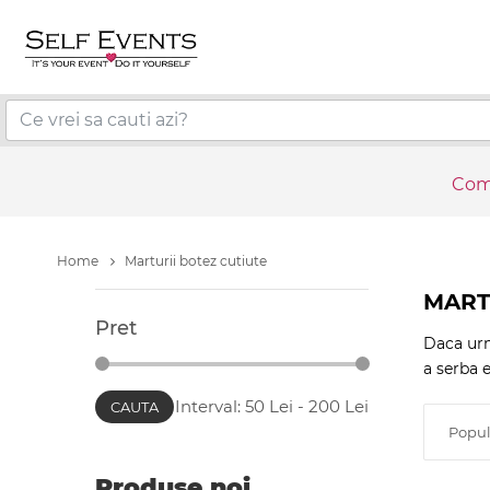
Coma
Home
Marturii botez cutiute
MART
Pret
Daca urme
a serba e
Interval:
50
Lei -
200
Lei
CAUTA
Popul
Produse noi