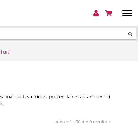
tuit!
sa inviti cateva rude si prieteni la restaurant pentru
z.
Afisare 1 – 30 din 0 rezultate