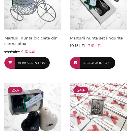
Marturii nunta biciclete din
Marturii nunta set lingurite
sarma alba
10.15 LEI
7.61 LEI
5.58 LEI
4.19 LEI
ADAUGA IN COS
ADAUGA IN COS
25%
24%