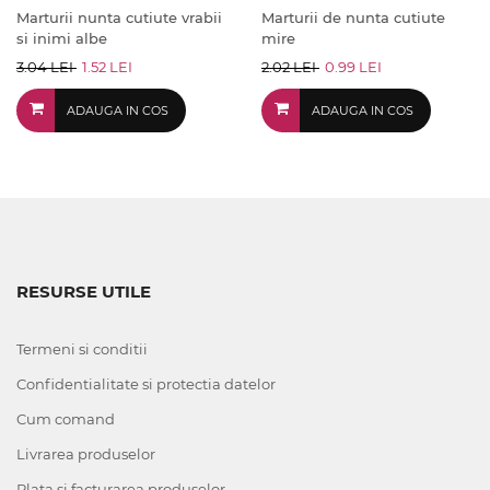
Marturii nunta cutiute vrabii
Marturii de nunta cutiute
si inimi albe
mire
3.04 LEI
1.52 LEI
2.02 LEI
0.99 LEI
ADAUGA IN COS
ADAUGA IN COS
RESURSE UTILE
Termeni si conditii
Confidentialitate si protectia datelor
Cum comand
Livrarea produselor
Plata si facturarea produselor