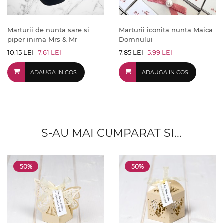
Marturii de nunta sare si
Marturii iconita nunta Maica
piper inima Mrs & Mr
Domnului
10.15 LEI
7.61 LEI
7.85 LEI
5.99 LEI
ADAUGA IN COS
ADAUGA IN COS
S-AU MAI CUMPARAT SI...
50%
50%