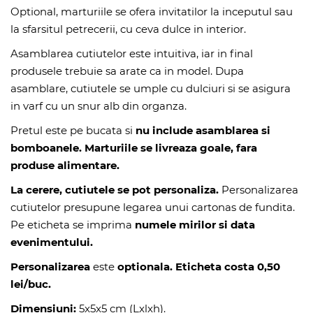
Optional, marturiile se ofera invitatilor la inceputul sau
la sfarsitul petrecerii, cu ceva dulce in interior.
Asamblarea cutiutelor este intuitiva, iar in final
produsele trebuie sa arate ca in model. Dupa
asamblare, cutiutele se umple cu dulciuri si se asigura
in varf cu un snur alb din organza.
Pretul este pe bucata si
nu include asamblarea si
bomboanele.
Marturiile se livreaza
goale,
fara
produse alimentare
.
La cerere, cutiutele se pot personaliza.
Personalizarea
cutiutelor presupune legarea unui cartonas de fundita.
Pe eticheta se imprima
numele mirilor si data
evenimentului.
Personalizarea
este
optionala. Eticheta costa 0,50
lei/buc.
Dimensiuni:
5x5x5 cm (Lxlxh).