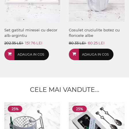
Set gatitul miresei cu decor
Cosulet cruciulite botez cu
alb-argintiu
floricele albe
202.35 LEI
151.76 LEI
80.33 LEI
60.25 LEI
ADAUGA IN COS
ADAUGA IN COS
CELE MAI VANDUTE...
25%
25%