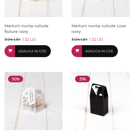
Marturii nunta cutiute
Marturii nunta cutiute Love
fluture ivory
ivory
3.04 LEI
1.52 LEI
3.04 LEI
1.52 LEI
ADAUGA IN COS
ADAUGA IN COS
50%
51%