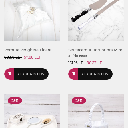
Pernuta verighete Floare
Set tacamuri tort nunta Mire
si Mireasa
90.50 LEI
67.88 LEI
131.16 LEI
98.37 LEI
ADAUGA IN COS
ADAUGA IN COS
25%
25%