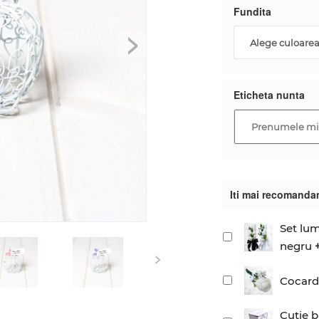
Fundita
>
Alege culoarea 
Eticheta nunta
Iti mai recomanda
Set lum
negru
+
>
Cocarde
Cutie b