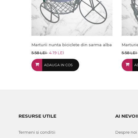
Marturii nunta biciclete din sarma alba
Marturi
5.58 LEI
4.19 LEI
5.58 LEI
ADAUGA IN COS
A
RESURSE UTILE
AI NEVOI
Termeni si conditii
Despre noi