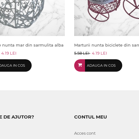
e nunta mar din sarmulita alba
Marturii nunta biciclete din sa
4.19 LEI
5.58 LEI
4.19 LEI
DAUGA IN COS
ADAUGA IN COS
E DE AJUTOR?
CONTUL MEU
Acces cont