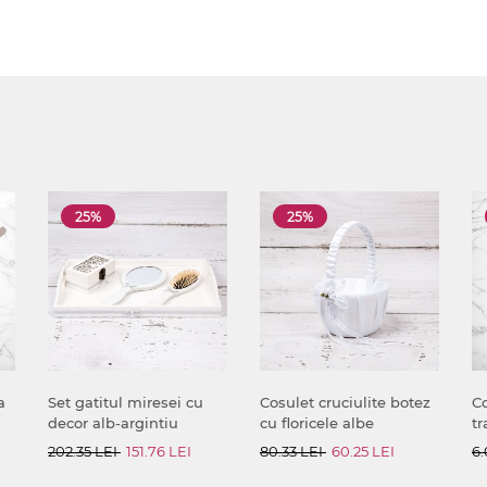
25%
25%
a
Set gatitul miresei cu
Cosulet cruciulite botez
Co
decor alb-argintiu
cu floricele albe
tr
202.35 LEI
151.76 LEI
80.33 LEI
60.25 LEI
6.