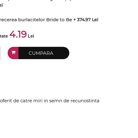
ei
recerea burlacitelor Bride to Be
+ 374.97 Lei
4.19
ctate
Lei
CUMPARA
 oferit de catre miri in semn de recunostinta