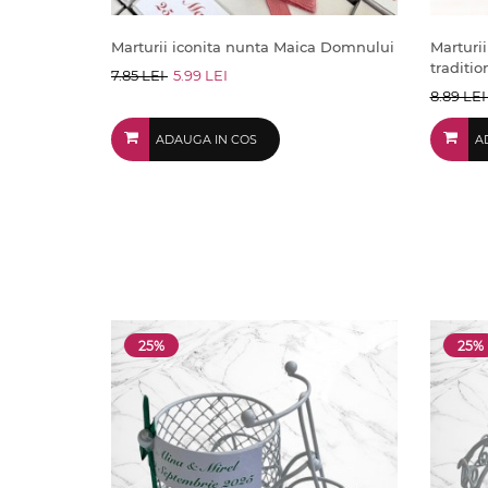
Marturii iconita nunta Maica Domnului
Marturi
traditio
7.85 LEI
5.99 LEI
8.89 LE
ADAUGA IN COS
A
25%
25%