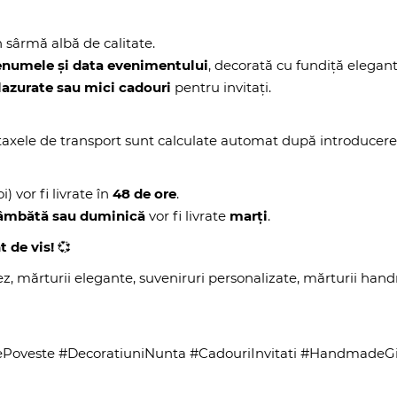
in sârmă albă de calitate.
enumele și data evenimentului
, decorată cu fundiță elegant
azurate sau mici cadouri
pentru invitați.
r taxele de transport sunt calculate automat după introducerea
i) vor fi livrate în
48 de ore
.
 sâmbătă sau duminică
vor fi livrate
marți
.
 de vis!
💞
z, mărturii elegante, suveniruri personalizate, mărturii hand
Poveste #DecoratiuniNunta #CadouriInvitati #HandmadeGift