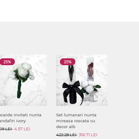
25%
25%
carde invitati nunta
Set lumanari nunta
andafiri ivory
mireasa roscata cu
decor alb
09 LEI
4.57 LEI
422.28 LEI
316.71 LEI