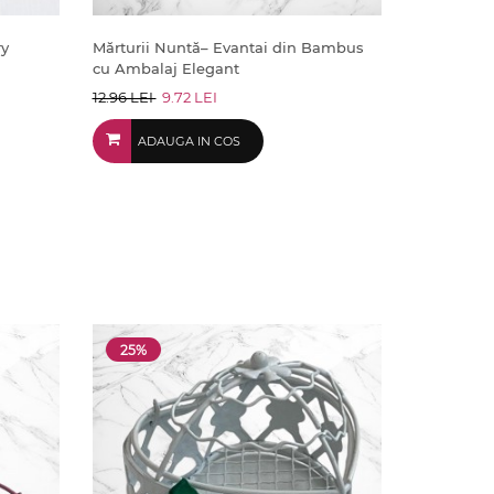
ry
Mărturii Nuntă– Evantai din Bambus
cu Ambalaj Elegant
12.96 LEI
9.72 LEI
ADAUGA IN COS
25%