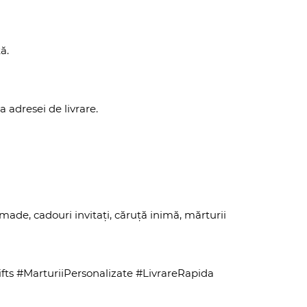
ă.
 adresei de livrare.
made, cadouri invitați, căruță inimă, mărturii
s #MarturiiPersonalizate #LivrareRapida