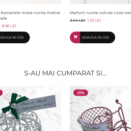
i borcanele miere nunta motive
Marturii nunta cutiute Love ivo
nale
3.04 LEI
1.52 LEI
I
8.36 LEI
DAUGA IN COS
ADAUGA IN COS
S-AU MAI CUMPARAT SI...
25%