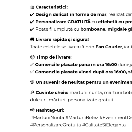
🎀
Caracteristici:
✔️
Design delicat în formă de măr
, realizat d
✔️
Personalizare GRATUITĂ
cu
etichetă cu pr
✔️ Poate fi umplută cu
bomboane, migdale gl
🚚
Livrare rapidă și sigură!
Toate coletele se livrează prin
Fan Courier
, ia
📦
Timp de livrare:
✅
Comenzile plasate până în ora 16:00
(luni-jo
✅
Comenzile plasate vineri după ora 16:00,
🌸
Un suvenir de neuitat pentru un eveniment
🔎
Cuvinte cheie:
mărturii nuntă, mărturii bote
dulciuri, mărturii personalizate gratuit.
📢
Hashtag-uri:
#MarturiiNunta #MarturiiBotez #EvenimentDe
#PersonalizareGratuita #CalitateSiEleganta