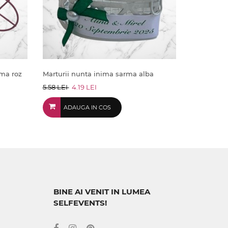
rma roz
Marturii nunta inima sarma alba
5.58 LEI
4.19 LEI
ADAUGA IN COS
BINE AI VENIT IN LUMEA
SELFEVENTS!