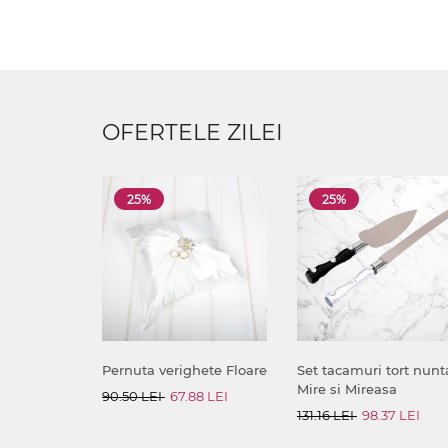
OFERTELE ZILEI
25%
25%
Pernuta verighete Floare
Set tacamuri tort nunt
Mire si Mireasa
90.50 LEI
67.88 LEI
131.16 LEI
98.37 LEI