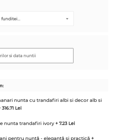
funditei...
m:
anari nunta cu trandafiri albi si decor alb si
 316.71 Lei
 nunta trandafiri ivory
+ 7.23 Lei
ani pentru nuntă - elegantă și practică
+