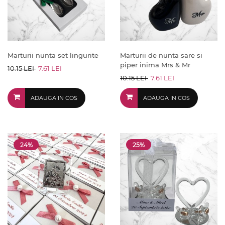
Marturii nunta set lingurite
Marturii de nunta sare si
piper inima Mrs & Mr
10.15 LEI
7.61 LEI
10.15 LEI
7.61 LEI
ADAUGA IN COS
ADAUGA IN COS
24%
25%