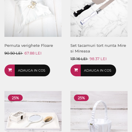
Pernuta verighete Floare
Set tacamuri tort nunta Mire
si Mireasa
90.50 LEI
67.88 LEI
131.16 LEI
98.37 LEI
ADAUGA IN COS
ADAUGA IN COS
25%
25%