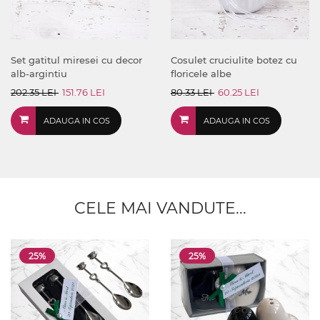
Set gatitul miresei cu decor
Cosulet cruciulite botez cu
alb-argintiu
floricele albe
202.35 LEI
151.76 LEI
80.33 LEI
60.25 LEI
ADAUGA IN COS
ADAUGA IN COS
CELE MAI VANDUTE...
25%
25%