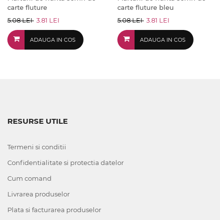
carte fluture
carte fluture bleu
5.08 LEI
3.81 LEI
5.08 LEI
3.81 LEI
ADAUGA IN COS
ADAUGA IN COS
RESURSE UTILE
Termeni si conditii
Confidentialitate si protectia datelor
Cum comand
Livrarea produselor
Plata si facturarea produselor