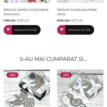
Marturii iconita nunta Maica
Marturii nunta porumbei
Domnului
sticla
7.85 LEI
5.99 LEI
8.94 LEI
6.71 LEI
ADAUGA IN COS
ADAUGA IN COS
S-AU MAI CUMPARAT SI...
25%
25%