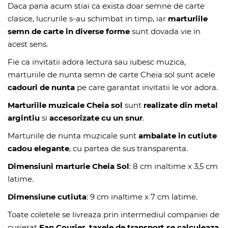
Daca pana acum stiai ca exista doar semne de carte
clasice, lucrurile s-au schimbat in timp, iar
marturiile
semn de carte in diverse forme
sunt dovada vie in
acest sens.
Fie ca invitatii adora lectura sau iubesc muzica,
marturiile de nunta semn de carte Cheia sol sunt acele
cadouri de nunta
pe care garantat invitatii le vor adora.
Marturiile muzicale Cheia
sol
sunt
realizate din metal
argintiu
si
accesorizate cu un snur
.
Marturiile de nunta muzicale sunt
ambalate in cutiute
cadou elegante
, cu partea de sus transparenta.
Dimensiuni marturie Cheia Sol
: 8 cm inaltime x 3,5 cm
latime.
Dimensiune cutiuta
: 9 cm inaltime x 7 cm latime.
Toate coletele se livreaza prin intermediul companiei de
curierat
Fan Courier, taxele de transport se calculeaza