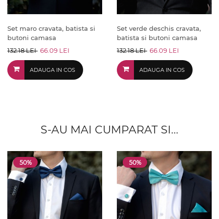
Set maro cravata, batista si
Set verde deschis cravata,
butoni camasa
batista si butoni camasa
132.18 LEI
66.09 LEI
132.18 LEI
66.09 LEI
ADAUGA IN COS
ADAUGA IN COS
S-AU MAI CUMPARAT SI...
50%
50%