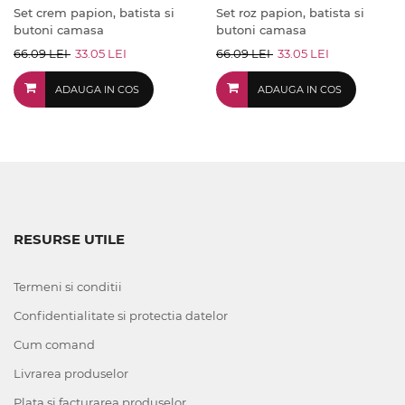
Set crem papion, batista si
Set roz papion, batista si
butoni camasa
butoni camasa
66.09 LEI
33.05 LEI
66.09 LEI
33.05 LEI
ADAUGA IN COS
ADAUGA IN COS
RESURSE UTILE
Termeni si conditii
Confidentialitate si protectia datelor
Cum comand
Livrarea produselor
Plata si facturarea produselor