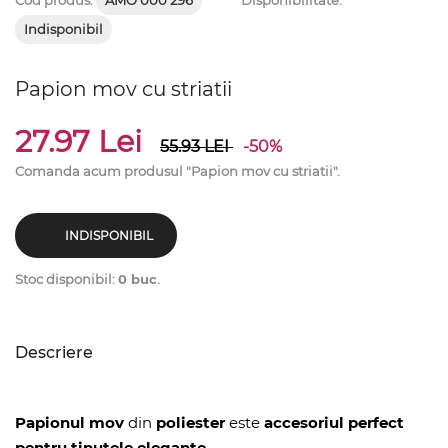
Cod produs:
AMO 000 296
Disponibilitate:
Indisponibil
Papion mov cu striatii
27.97 Lei
55.93
LEI
-50%
Comanda acum produsul "Papion mov cu striatii".
INDISPONIBIL
Stoc disponibil:
0 buc
.
Descriere
Papionul mov
din
poliester
este
accesoriul perfect
pentru tinutele elegante.