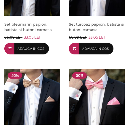
Set bleumarin papion,
Set turcoaz papion, batista si
batista si butoni camasa
butoni camasa
66.09 LEI
33.05 LEI
66.09 LEI
33.05 LEI
ADAUGA IN COS
ADAUGA IN COS
50%
50%