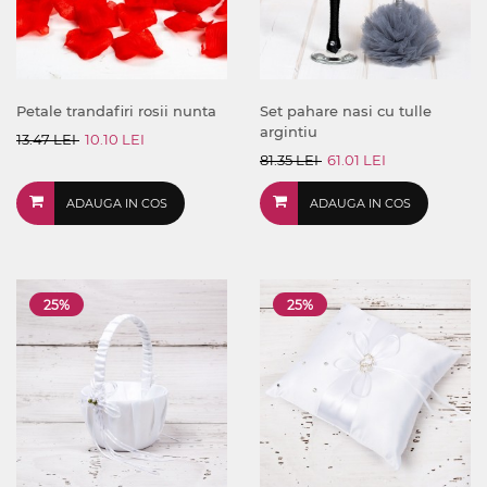
Petale trandafiri rosii nunta
Set pahare nasi cu tulle
argintiu
13.47 LEI
10.10 LEI
81.35 LEI
61.01 LEI
ADAUGA IN COS
ADAUGA IN COS
25%
25%