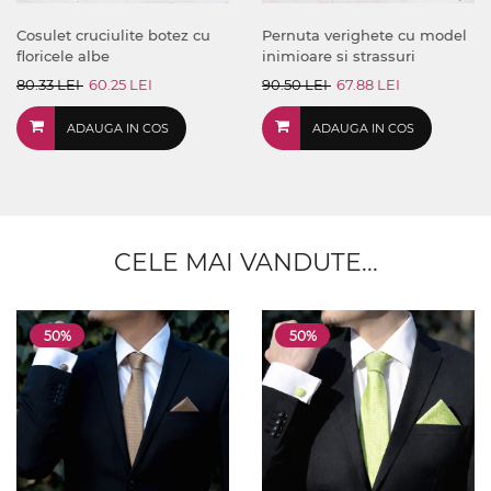
Cosulet cruciulite botez cu
Pernuta verighete cu model
floricele albe
inimioare si strassuri
80.33 LEI
60.25 LEI
90.50 LEI
67.88 LEI
ADAUGA IN COS
ADAUGA IN COS
CELE MAI VANDUTE...
50%
50%