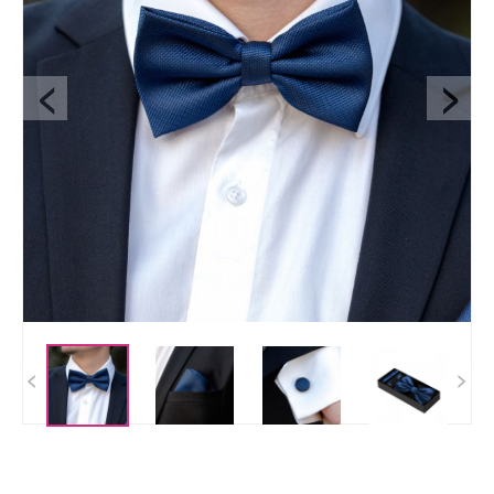
<
>
<
>