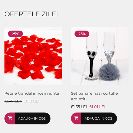
OFERTELE ZILEI
25%
25%
Petale trandafiri rosii nunta
Set pahare nasi cu tulle
argintiu
13.47 LEI
10.10 LEI
81.35 LEI
61.01 LEI
ADAUGA IN COS
ADAUGA IN COS