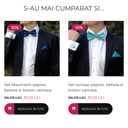
S-AU MAI CUMPARAT SI...
50%
50%
Set bleumarin papion,
Set turcoaz papion, batista si
batista si butoni camasa
butoni camasa
66.09 LEI
33.05 LEI
66.09 LEI
33.05 LEI
ADAUGA IN COS
ADAUGA IN COS