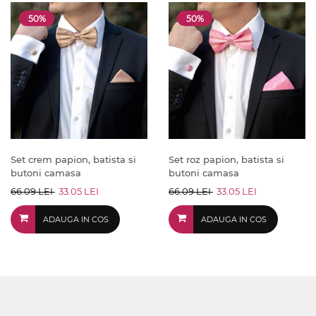
50%
50%
Set crem papion, batista si
Set roz papion, batista si
butoni camasa
butoni camasa
66.09 LEI
33.05 LEI
66.09 LEI
33.05 LEI
ADAUGA IN COS
ADAUGA IN COS