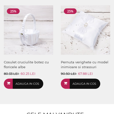
25%
25%
Cosulet cruciulite botez cu
Pernuta verighete cu model
floricele albe
inimioare si strassuri
80.33 LEI
60.25 LEI
90.50 LEI
67.88 LEI
ADAUGA IN COS
ADAUGA IN COS