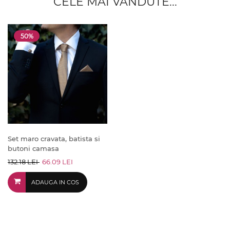
CELE MAI VANDUTE...
50%
Set maro cravata, batista si
butoni camasa
132.18 LEI
66.09 LEI
ADAUGA IN COS