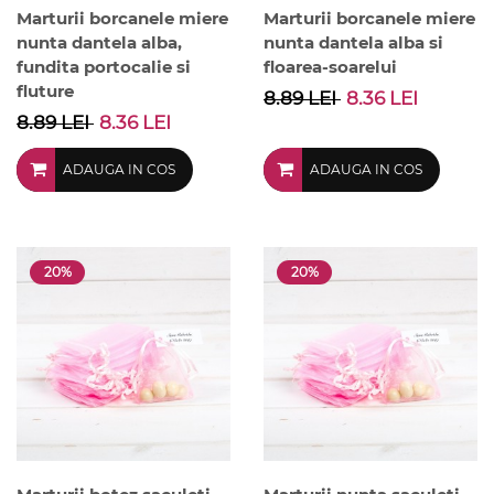
Marturii borcanele miere
Marturii borcanele miere
nunta dantela alba,
nunta dantela alba si
fundita portocalie si
floarea-soarelui
fluture
8.89 LEI
8.36 LEI
8.89 LEI
8.36 LEI
ADAUGA IN COS
ADAUGA IN COS
20%
20%