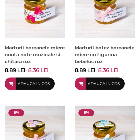
Marturii borcanele miere
Marturii botez borcanele
nunta note muzicale si
miere cu figurina
chitara roz
bebelus roz
8.89 LEI
8.36 LEI
8.89 LEI
8.36 LEI
ADAUGA IN COS
ADAUGA IN COS
6%
6%