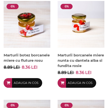
6%
6%
Marturii botez borcanele
Marturii borcanele miere
miere cu fluture rosu
nunta cu dantela alba si
fundita rosie
8.89 LEI
8.36 LEI
8.89 LEI
8.36 LEI
ADAUGA IN COS
ADAUGA IN COS
6%
6%