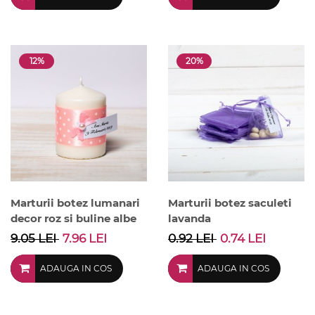
12%
20%
Marturii botez lumanari
Marturii botez saculeti
decor roz si buline albe
lavanda
9.05 LEI
7.96 LEI
0.92 LEI
0.74 LEI
ADAUGA IN COS
ADAUGA IN COS