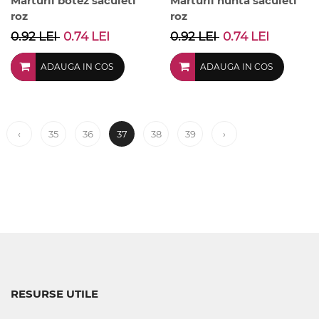
Marturii botez saculeti
Marturii nunta saculeti
roz
roz
0.92 LEI
0.74 LEI
0.92 LEI
0.74 LEI
ADAUGA IN COS
ADAUGA IN COS
‹
35
36
37
38
39
›
RESURSE UTILE