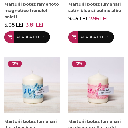
Marturii botez rame foto
Marturii botez lumanari
magnetice trenulet
satin bleu si buline albe
baieti
9.05 LEI
7.96 LEI
5.08 LEI
3.81 LEI
ADAUGA IN COS
ADAUGA IN COS
12%
12%
Marturii botez lumanari
Marturii botez lumanari
It s a boy bleu
cu decor roz It s a girl