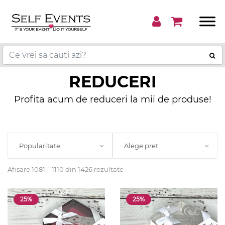
REDUCERI
Profita acum de reduceri la mii de produse!
Popularitate
Alege pret
Afisare 1081 – 1110 din 1426 rezultate
25%
25%