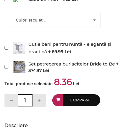
Culori saculeti...
Cutie bani pentru nuntă - elegantă și
practică
+ 69.99 Lei
Set petrecerea burlacitelor Bride to Be
+
374.97 Lei
8.36
Total produse selectate
Lei
CUMPARA
Descriere