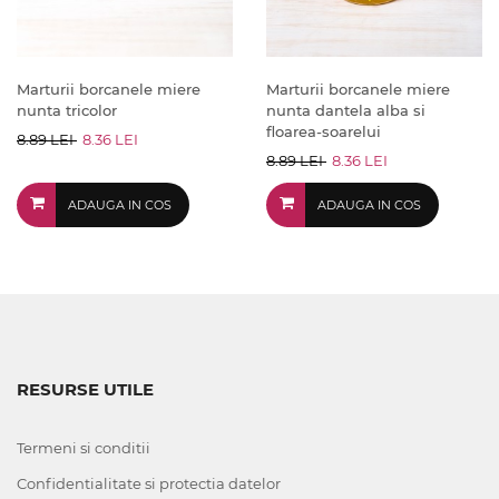
Marturii borcanele miere
Marturii borcanele miere
nunta tricolor
nunta dantela alba si
floarea-soarelui
8.89 LEI
8.36 LEI
8.89 LEI
8.36 LEI
ADAUGA IN COS
ADAUGA IN COS
RESURSE UTILE
Termeni si conditii
Confidentialitate si protectia datelor