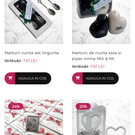
Marturii nunta set lingurite
Marturii de nunta sare si
piper inima Mrs & Mr
10.15 LEI
7.61 LEI
10.15 LEI
7.61 LEI
ADAUGA IN COS
ADAUGA IN COS
24%
25%