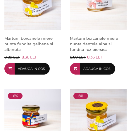
Marturii borcanele miere
Marturii borcanele miere
nunta fundita galbena si
nunta dantela alba si
albinuta
fundita roz piersica
8.89 LEI
8.36 LEI
8.89 LEI
8.36 LEI
ADAUGA IN COS
ADAUGA IN COS
6%
6%