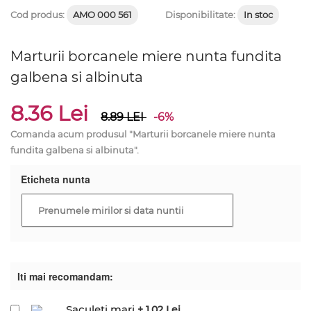
Cod produs:
AMO 000 561
Disponibilitate:
In stoc
Marturii borcanele miere nunta fundita
galbena si albinuta
8.36 Lei
8.89
LEI
-6%
Comanda acum produsul "Marturii borcanele miere nunta
fundita galbena si albinuta".
Eticheta nunta
Iti mai recomandam:
Saculeti mari
+ 1.02 Lei