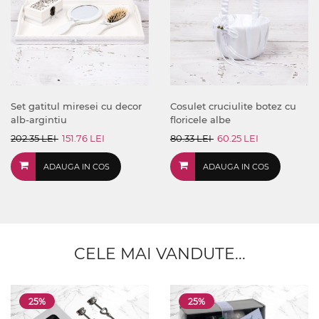
Set gatitul miresei cu decor
Cosulet cruciulite botez cu
alb-argintiu
floricele albe
202.35 LEI
151.76 LEI
80.33 LEI
60.25 LEI
ADAUGA IN COS
ADAUGA IN COS
CELE MAI VANDUTE...
25%
25%