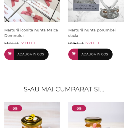
Marturii iconita nunta Maica
Marturii nunta porumbei
Domnului
sticla
7.85 LEI
5.99 LEI
8.94 LEI
6.71 LEI
ADAUGA IN COS
ADAUGA IN COS
S-AU MAI CUMPARAT SI...
6%
6%