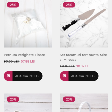
25%
25%
Pernuta verighete Floare
Set tacamuri tort nunta Mire
si Mireasa
90.50 LEI
67.88 LEI
131.16 LEI
98.37 LEI
ADAUGA IN COS
ADAUGA IN COS
25%
25%