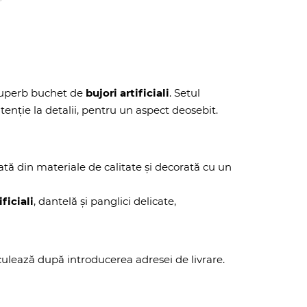
 superb buchet de
bujori artificiali
. Setul
atenție la detalii, pentru un aspect deosebit.
zată din materiale de calitate și decorată cu un
ificiali
, dantelă și panglici delicate,
lculează după introducerea adresei de livrare.