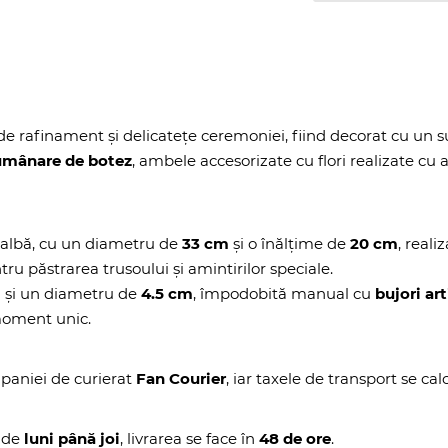
de rafinament și delicatețe ceremoniei, fiind decorat cu un
umânare de botez
, ambele accesorizate cu flori realizate cu 
 albă, cu un diametru de
33 cm
și o înălțime de
20 cm
, reali
ntru păstrarea trusoului și amintirilor speciale.
m
și un diametru de
4.5 cm
, împodobită manual cu
bujori art
moment unic.
mpaniei de curierat
Fan Courier
, iar taxele de transport se ca
, de
luni până joi
, livrarea se face în
48 de ore
.