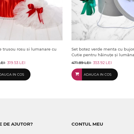
ie trusou rosu si lumanare cu
Set botez verde menta cu bujor
Cutie pentru hăinuțe și lumân
LEI
319.53 LEI
471.89 LEI
353.92 LEI
DAUGA IN COS
ADAUGA IN COS
E DE AJUTOR?
CONTUL MEU