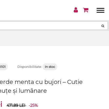
!
0101
Disponibilitate:
In stoc
erde menta cu bujori – Cutie
nuțe și lumânare
ei
471.89
LEI
-25%