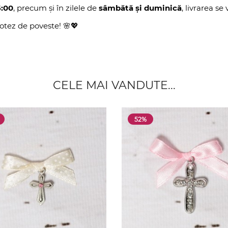
6:00
, precum și în zilele de
sâmbătă și duminică
, livrarea se
otez de poveste! 🌸💖
CELE MAI VANDUTE...
52%