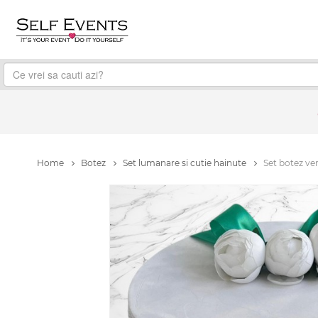
Home
Botez
Set lumanare si cutie hainute
Set botez ve