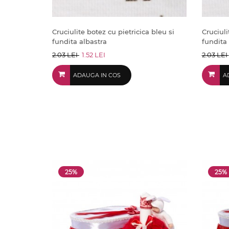
Cruciulite botez cu pietricica bleu si
Cruciuli
fundita albastra
fundita 
2.03 LEI
1.52 LEI
2.03 LEI
ADAUGA IN COS
A
25%
25%