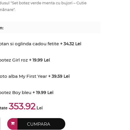
ul "Set botez verde menta cu bujori – Cutie
mânare".
m:
ptan si oglinda cadou fetite
+ 34.32 Lei
otez Girl roz
+ 19.99 Lei
to alba My First Year
+ 39.59 Lei
botez Boy bleu
+ 19.99 Lei
353.92
ctate
Lei
CUMPARA