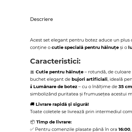
Descriere
Acest set elegant pentru botez aduce un plus 
conține o
cutie specială pentru hăinuțe
și o
l
Caracteristici:
🎀
Cutie pentru hăinuțe
– rotundă, de culoare
buchet elegant de
bujori artificiali
, ideală pe
🕯️
Lumânare de botez
– cu o înălțime de
35 c
simbolizând puritatea și frumusețea acestui 
🚚
Livrare rapidă și sigură!
Toate coletele se livrează prin intermediul co
📦
Timp de livrare:
✅ Pentru comenzile plasate până în ora
16:00