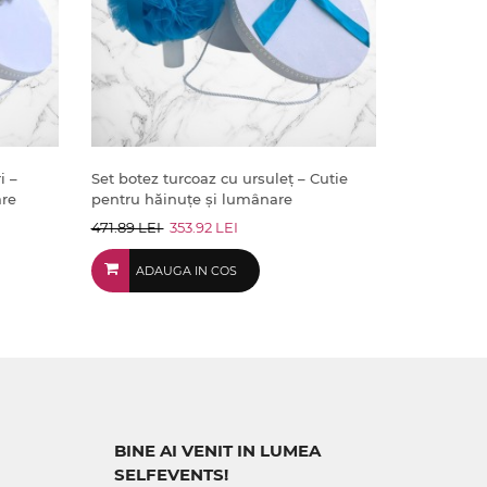
i –
Set botez turcoaz cu ursuleț – Cutie
are
pentru hăinuțe și lumânare
471.89 LEI
353.92 LEI
ADAUGA IN COS
BINE AI VENIT IN LUMEA
SELFEVENTS!