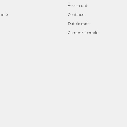
Acces cont
anie
Cont nou
Datele mele
Comenzile mele