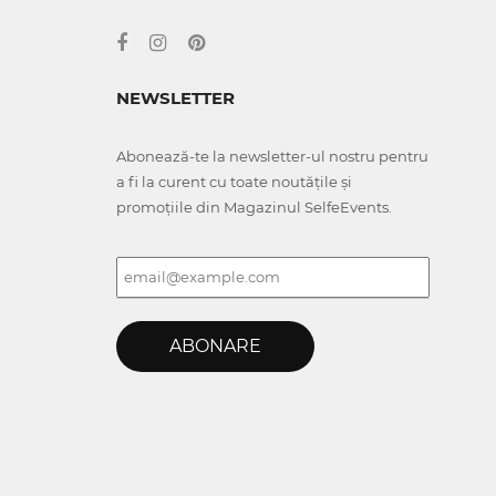
NEWSLETTER
Abonează-te la newsletter-ul nostru pentru
a fi la curent cu toate noutățile și
promoțiile din Magazinul SelfeEvents.
ABONARE