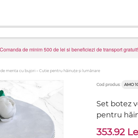
Comanda de minim 500 de lei si beneficiezi de transport gratuit
rde menta cu bujori – Cutie pentru hăinuțe și lumânare
Cod produs:
AMO 1
Set botez v
pentru hăi
353.92 L