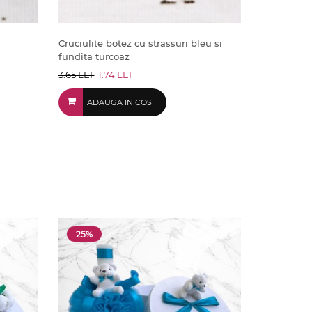
Cruciulite botez cu strassuri bleu si
fundita turcoaz
3.65 LEI
1.74 LEI
ADAUGA IN COS
25%