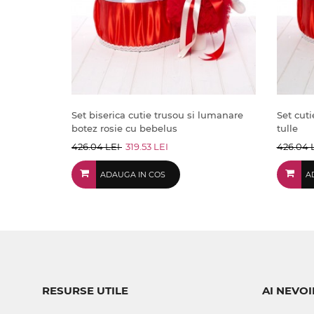
Set biserica cutie trusou si lumanare
Set cut
botez rosie cu bebelus
tulle
426.04 LEI
319.53 LEI
426.04 
ADAUGA IN COS
A
RESURSE UTILE
AI NEVOI