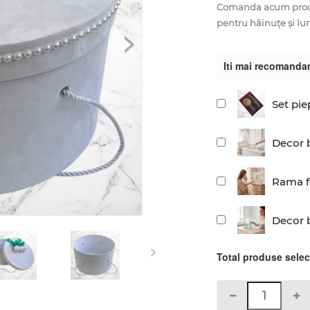
Comanda acum produs
pentru hăinuțe și lu
>
Iti mai recomanda
Set pie
Decor b
Rama fo
Decor 
>
Total produse sele