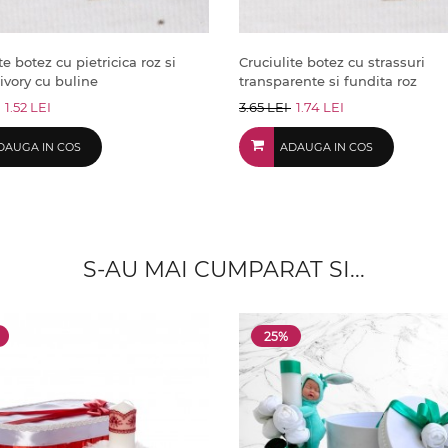
te botez cu pietricica roz si
Cruciulite botez cu strassuri
ivory cu buline
transparente si fundita roz
1.52 LEI
3.65 LEI
1.74 LEI
DAUGA IN COS
ADAUGA IN COS
S-AU MAI CUMPARAT SI...
25%