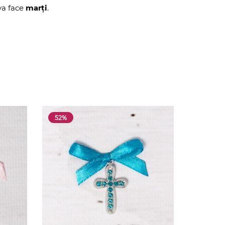
 va face
marți
.
52%