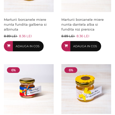
Marturii borcanele miere
Marturii borcanele miere
nunta fundita galbena si
nunta dantela alba si
albinuta
fundita roz piersica
8.89 LEI
8.36 LEI
8.89 LEI
8.36 LEI
ADAUGA IN COS
ADAUGA IN COS
6%
6%