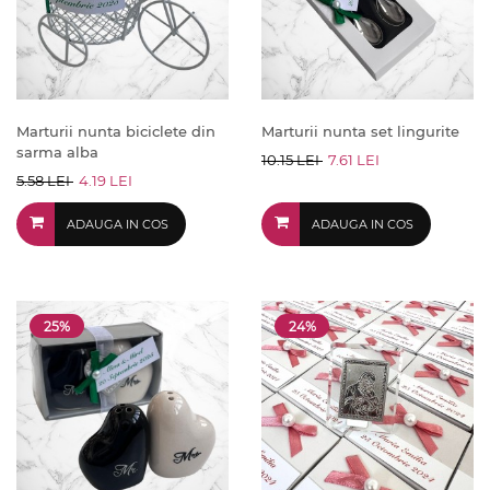
Marturii nunta biciclete din
Marturii nunta set lingurite
sarma alba
10.15 LEI
7.61 LEI
5.58 LEI
4.19 LEI
ADAUGA IN COS
ADAUGA IN COS
25%
24%