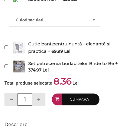
Culori saculeti...
Cutie bani pentru nuntă - elegantă și
practică
+ 69.99 Lei
Set petrecerea burlacitelor Bride to Be
+
374.97 Lei
8.36
Total produse selectate
Lei
CUMPARA
Descriere