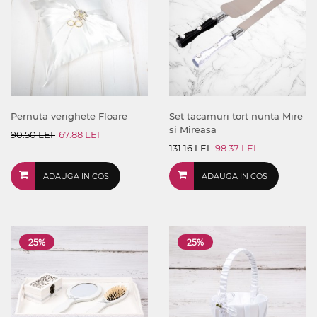
Pernuta verighete Floare
Set tacamuri tort nunta Mire
si Mireasa
90.50 LEI
67.88 LEI
131.16 LEI
98.37 LEI
ADAUGA IN COS
ADAUGA IN COS
25%
25%