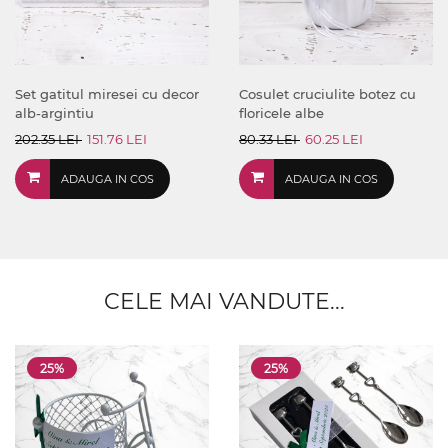
Set gatitul miresei cu decor
Cosulet cruciulite botez cu
alb-argintiu
floricele albe
202.35 LEI
151.76 LEI
80.33 LEI
60.25 LEI
ADAUGA IN COS
ADAUGA IN COS
CELE MAI VANDUTE...
25%
25%