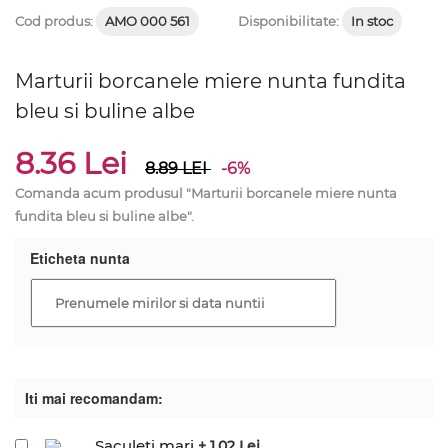
Cod produs:
AMO 000 561
Disponibilitate:
In stoc
Marturii borcanele miere nunta fundita
bleu si buline albe
8.36 Lei
8.89
LEI
-6%
Comanda acum produsul "Marturii borcanele miere nunta
fundita bleu si buline albe".
Eticheta nunta
Iti mai recomandam:
Saculeti mari
+ 1.02 Lei