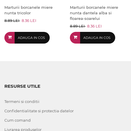
Marturii borcanele miere
Marturii borcanele miere
nunta tricolor
nunta dantela alba si
floarea-soarelui
8.89 LEI
8.36 LEI
8.89 LEI
8.36 LEI
ADAUGA IN COS
ADAUGA IN COS
RESURSE UTILE
Termeni si conditii
Confidentialitate si protectia datelor
Cum comand
Livrarea produselor