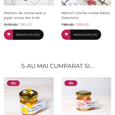
Marturii de nunta sare si
Marturii iconita nunta Maica
piper inima Mrs & Mr
Domnului
10.15 LEI
7.61 LEI
7.85 LEI
5.99 LEI
ADAUGA IN COS
ADAUGA IN COS
S-AU MAI CUMPARAT SI...
6%
6%