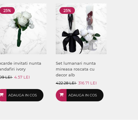
25%
25%
carde invitati nunta
Set lumanari nunta
andafiri ivory
mireasa roscata cu
decor alb
09 LEI
4.57 LEI
422.28 LEI
316.71 LEI
ADAUGA IN COS
ADAUGA IN COS