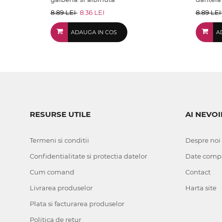
8.89 LEI
8.36 LEI
8.89 LE
ADAUGA IN COS
A
RESURSE UTILE
AI NEVOI
Termeni si conditii
Despre noi
Confidentialitate si protectia datelor
Date comp
Cum comand
Contact
Livrarea produselor
Harta site
Plata si facturarea produselor
Politica de retur