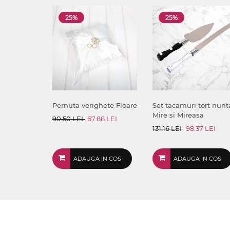
25%
25%
Pernuta verighete Floare
Set tacamuri tort nunt
Mire si Mireasa
90.50 LEI
67.88 LEI
131.16 LEI
98.37 LEI
ADAUGA IN COS
ADAUGA IN COS