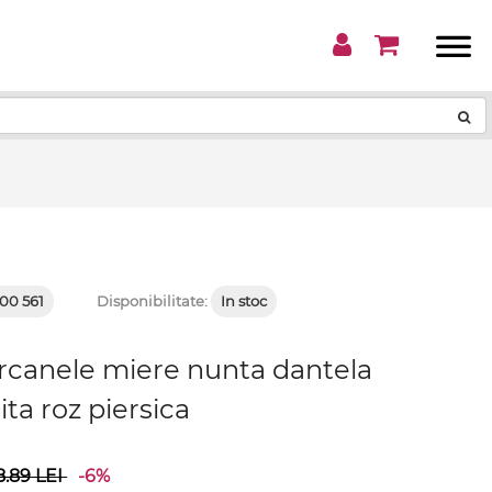
!
00 561
Disponibilitate:
In stoc
orcanele miere nunta dantela
ita roz piersica
8.89
LEI
-6%