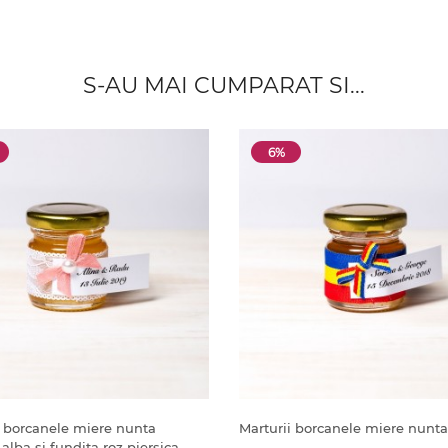
S-AU MAI CUMPARAT SI...
6%
i borcanele miere nunta
Marturii borcanele miere nunta 
alba si fundita roz piersica