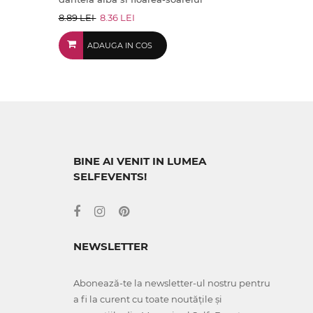
8.89 LEI
8.36 LEI
ADAUGA IN COS
BINE AI VENIT IN LUMEA
SELFEVENTS!
NEWSLETTER
Abonează-te la newsletter-ul nostru pentru
a fi la curent cu toate noutățile și