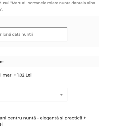
ul "Marturii borcanele miere nunta dantela alba
".
m:
i mari
+ 1.02 Lei
.
ani pentru nuntă - elegantă și practică
+
ei