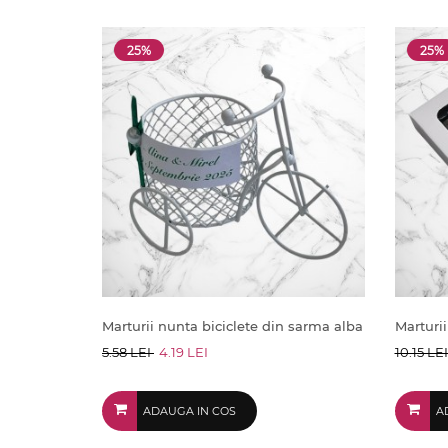
25%
25%
Marturii nunta biciclete din sarma alba
Marturii
5.58 LEI
4.19 LEI
10.15 LE
ADAUGA IN COS
A