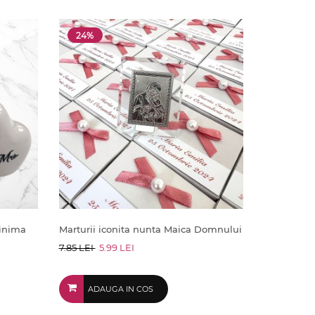
24%
 inima
Marturii iconita nunta Maica Domnului
7.85 LEI
5.99 LEI
ADAUGA IN COS