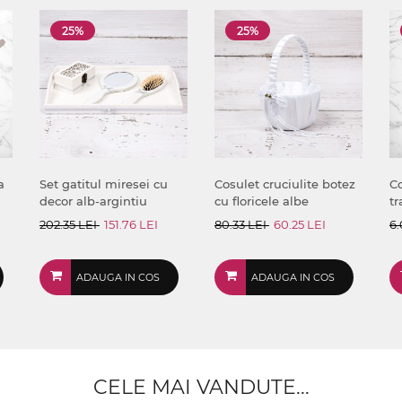
25%
25%
a
Set gatitul miresei cu
Cosulet cruciulite botez
Co
decor alb-argintiu
cu floricele albe
tr
202.35 LEI
151.76 LEI
80.33 LEI
60.25 LEI
6.
ADAUGA IN COS
ADAUGA IN COS
CELE MAI VANDUTE...