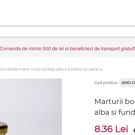
Comanda de minim 500 de lei si beneficiezi de transport gratuit
 borcanele miere nunta dantela alba si fundita roz piersica
Cod produs:
AMO 0
Marturii b
alba si fund
8.36 Lei