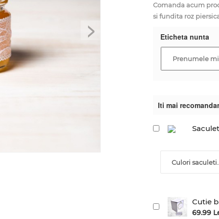
Comanda acum produs
si fundita roz piersica
>
Eticheta nunta
Iti mai recomanda
Saculet
Culori saculeti..
Cutie b
69.99 L