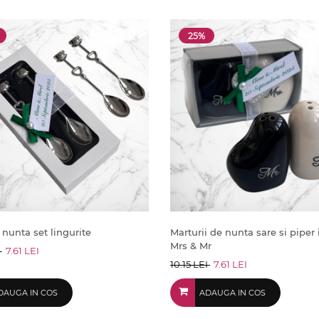
25%
 nunta set lingurite
Marturii de nunta sare si piper
Mrs & Mr
I
7.61 LEI
10.15 LEI
7.61 LEI
DAUGA IN COS
ADAUGA IN COS