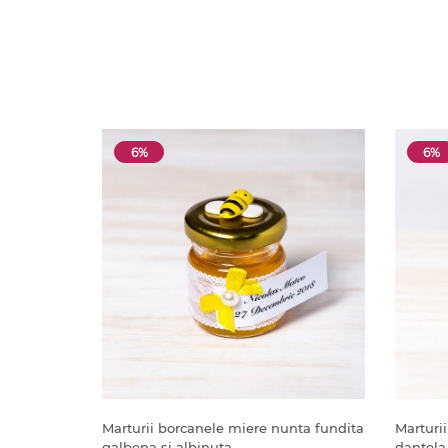
6%
6%
Marturii borcanele miere nunta fundita
Marturi
galbena si albinuta
dantela 