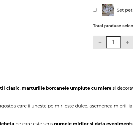
Set pet
Total produse sele
il clasic
,
marturiile
borcanele umplute cu miere
si decora
gostea care ii uneste pe miri este dulce, asemenea mierii, ia
icheta
pe care este scris
numele mirilor si data evenimentu