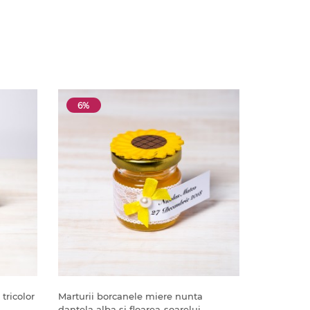
6%
tricolor
Marturii borcanele miere nunta
dantela alba si floarea-soarelui