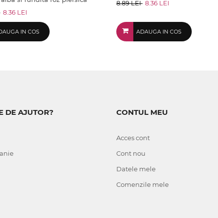
8.89 LEI
8.36 LEI
I
8.36 LEI
DAUGA IN COS
ADAUGA IN COS
E DE AJUTOR?
CONTUL MEU
Acces cont
anie
Cont nou
Datele mele
Comenzile mele