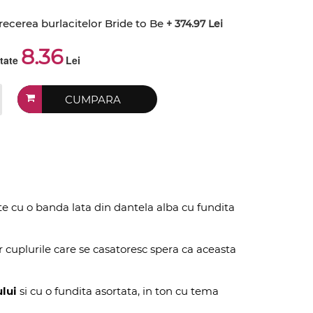
recerea burlacitelor Bride to Be
+ 374.97 Lei
8.36
ctate
Lei
CUMPARA
te cu o banda lata din dantela alba cu fundita
r cuplurile care se casatoresc spera ca aceasta
lui
si cu o fundita asortata, in ton cu tema