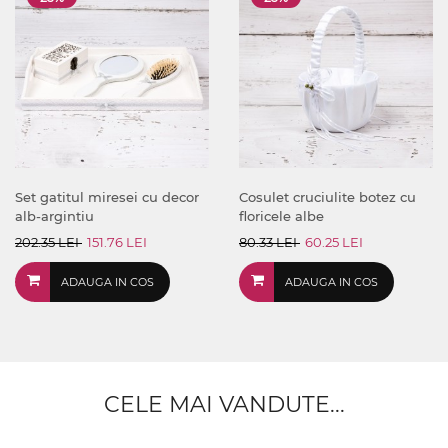
Set gatitul miresei cu decor
Cosulet cruciulite botez cu
alb-argintiu
floricele albe
202.35 LEI
151.76 LEI
80.33 LEI
60.25 LEI
ADAUGA IN COS
ADAUGA IN COS
CELE MAI VANDUTE...