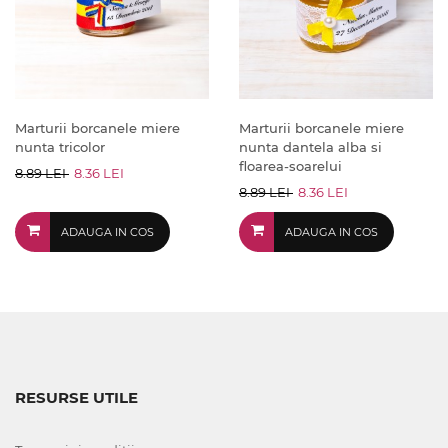
Marturii borcanele miere
Marturii borcanele miere
nunta tricolor
nunta dantela alba si
floarea-soarelui
8.89 LEI
8.36 LEI
8.89 LEI
8.36 LEI
ADAUGA IN COS
ADAUGA IN COS
RESURSE UTILE