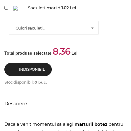
Saculeti mari
+ 1.02 Lei
Culori saculeti...
8.36
Total produse selectate
Lei
INDISPONIBIL
Stoc disponibil:
0 buc
.
Descriere
Daca a venit momentul sa alegi
marturii botez
pentru