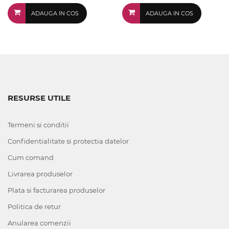
ADAUGA IN COS
ADAUGA IN COS
RESURSE UTILE
Termeni si conditii
Confidentialitate si protectia datelor
Cum comand
Livrarea produselor
Plata si facturarea produselor
Politica de retur
Anularea comenzii