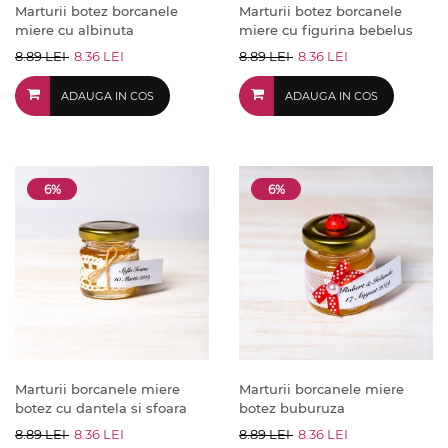
Marturii botez borcanele
Marturii botez borcanele
miere cu albinuta
miere cu figurina bebelus
8.89 LEI
8.36 LEI
8.89 LEI
8.36 LEI
ADAUGA IN COS
ADAUGA IN COS
6%
6%
Marturii borcanele miere
Marturii borcanele miere
botez cu dantela si sfoara
botez buburuza
8.89 LEI
8.36 LEI
8.89 LEI
8.36 LEI