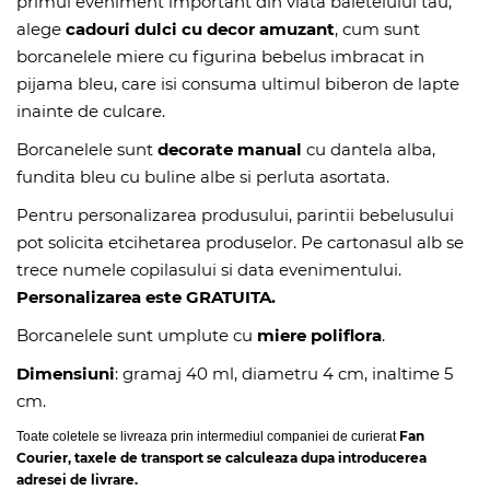
primul eveniment important din viata baietelului tau,
alege
cadouri dulci cu decor amuzant
, cum sunt
borcanelele miere cu figurina bebelus imbracat in
pijama bleu, care isi consuma ultimul biberon de lapte
inainte de culcare.
Borcanelele sunt
decorate manual
cu dantela alba,
fundita bleu cu buline albe si perluta asortata.
Pentru personalizarea produsului, parintii bebelusului
pot solicita etcihetarea produselor. Pe cartonasul alb se
trece numele copilasului si data evenimentului.
Personalizarea este GRATUITA.
Borcanelele sunt umplute cu
miere poliflora
.
Dimensiuni
: gramaj 40 ml, diametru 4 cm, inaltime 5
cm.
Fan
Toate coletele se livreaza prin intermediul companiei de curierat
Courier, taxele de transport se calculeaza dupa introducerea
adresei de livrare.