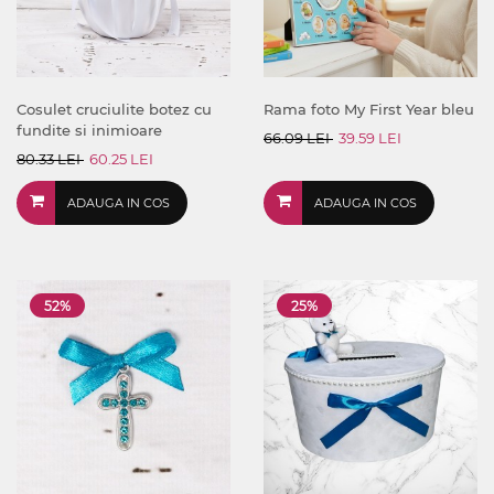
Cosulet cruciulite botez cu
Rama foto My First Year bleu
fundite si inimioare
66.09 LEI
39.59 LEI
80.33 LEI
60.25 LEI
ADAUGA IN COS
ADAUGA IN COS
52%
25%