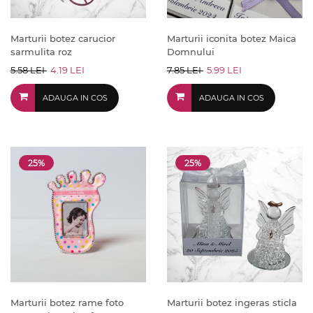
Marturii botez carucior
Marturii iconita botez Maica
sarmulita roz
Domnului
5.58 LEI
4.19 LEI
7.85 LEI
5.99 LEI
ADAUGA IN COS
ADAUGA IN COS
25%
25%
Marturii botez rame foto
Marturii botez ingeras sticla