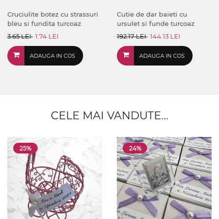
Cruciulite botez cu strassuri
Cutie de dar baieti cu
bleu si fundita turcoaz
ursulet si funde turcoaz
3.65 LEI
1.74 LEI
192.17 LEI
144.13 LEI
ADAUGA IN COS
ADAUGA IN COS
CELE MAI VANDUTE...
25%
24%