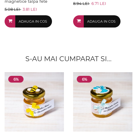
magnetice talpa fete
8.94 LEI
6.71 LEI
5.08 LEI
3.81 LEI
ADAUGA IN COS
ADAUGA IN COS
S-AU MAI CUMPARAT SI...
6%
6%