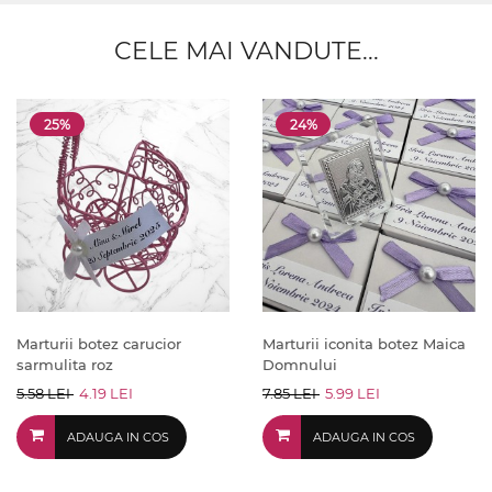
CELE MAI VANDUTE...
25%
24%
Marturii botez carucior
Marturii iconita botez Maica
sarmulita roz
Domnului
5.58 LEI
4.19 LEI
7.85 LEI
5.99 LEI
ADAUGA IN COS
ADAUGA IN COS