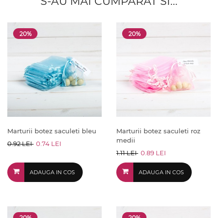
S-AU MAI CUMPARAT SI...
20%
20%
Marturii botez saculeti bleu
Marturii botez saculeti roz
medii
0.92 LEI
0.74 LEI
1.11 LEI
0.89 LEI
ADAUGA IN COS
ADAUGA IN COS
20%
20%