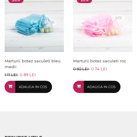
Marturii botez saculeti bleu
Marturii botez saculeti roz
medii
0.92 LEI
0.74 LEI
1.11 LEI
0.89 LEI
ADAUGA IN COS
ADAUGA IN COS