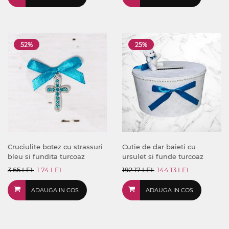
52%
25%
Cruciulite botez cu strassuri
Cutie de dar baieti cu
bleu si fundita turcoaz
ursulet si funde turcoaz
3.65 LEI
1.74 LEI
192.17 LEI
144.13 LEI
ADAUGA IN COS
ADAUGA IN COS