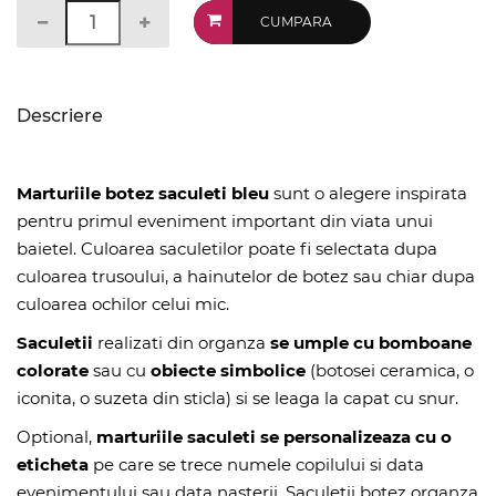
CUMPARA
Descriere
Marturiile botez saculeti bleu
sunt o alegere inspirata
pentru primul eveniment important din viata unui
baietel. Culoarea saculetilor poate fi selectata dupa
culoarea trusoului, a hainutelor de botez sau chiar dupa
culoarea ochilor celui mic.
Saculetii
realizati din organza
se umple cu bomboane
colorate
sau cu
obiecte simbolice
(botosei ceramica, o
iconita, o suzeta din sticla) si se leaga la capat cu snur.
Optional,
marturiile saculeti se personalizeaza cu o
eticheta
pe care se trece numele copilului si data
evenimentului sau data nasterii. Saculetii botez organza