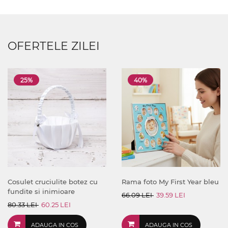
OFERTELE ZILEI
25%
40%
Cosulet cruciulite botez cu
Rama foto My First Year bleu
fundite si inimioare
66.09 LEI
39.59 LEI
80.33 LEI
60.25 LEI
ADAUGA IN COS
ADAUGA IN COS