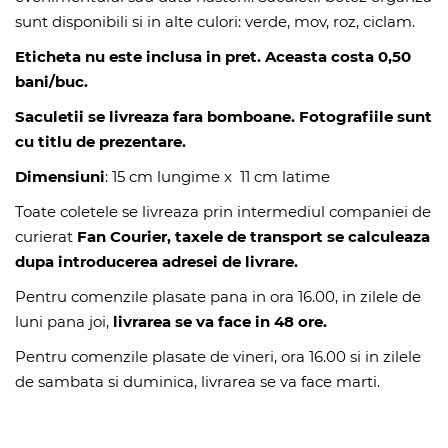
sunt disponibili si in alte culori: verde, mov, roz, ciclam.
Eticheta nu este inclusa in pret.
Aceasta costa 0,50
bani/buc.
Saculetii se livreaza fara bomboane. Fotografiile sunt
cu titlu de prezentare.
Dimensiuni
: 15 cm lungime x 11 cm latime
Toate coletele se livreaza prin intermediul companiei de
curierat
Fan Courier, taxele de transport se calculeaza
dupa introducerea adresei de livrare.
Pentru comenzile plasate pana in ora 16.00, in zilele de
luni pana joi,
livrarea se va face in 48 ore.
Pentru comenzile plasate de vineri, ora 16.00 si in zilele
de sambata si duminica, livrarea se va face marti.