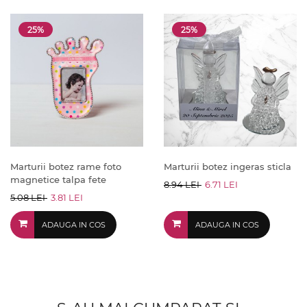
25%
25%
Marturii botez rame foto
Marturii botez ingeras sticla
magnetice talpa fete
8.94 LEI
6.71 LEI
5.08 LEI
3.81 LEI
ADAUGA IN COS
ADAUGA IN COS