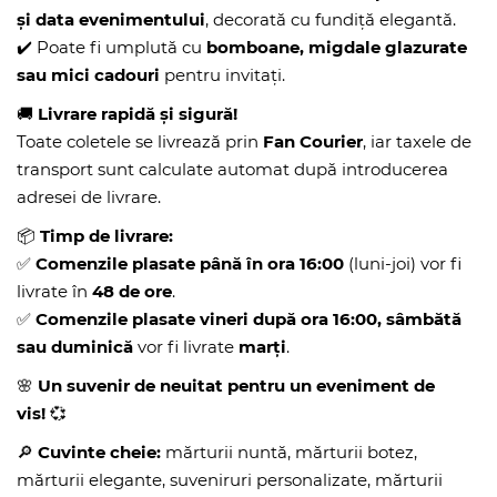
și data evenimentului
, decorată cu fundiță elegantă.
✔️ Poate fi umplută cu
bomboane, migdale glazurate
sau mici cadouri
pentru invitați.
🚚
Livrare rapidă și sigură!
Toate coletele se livrează prin
Fan Courier
, iar taxele de
transport sunt calculate automat după introducerea
adresei de livrare.
📦
Timp de livrare:
✅
Comenzile plasate până în ora 16:00
(luni-joi) vor fi
livrate în
48 de ore
.
✅
Comenzile plasate vineri după ora 16:00, sâmbătă
sau duminică
vor fi livrate
marți
.
🌸
Un suvenir de neuitat pentru un eveniment de
vis!
💞
🔎
Cuvinte cheie:
mărturii nuntă, mărturii botez,
mărturii elegante, suveniruri personalizate, mărturii