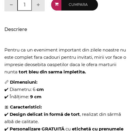
CUMPARA
Descriere
Pentru ca un eveniment important din zilele noastre nu
este complet fara cadouri pentru invitati, mirii vor face o
impresie deosebita oaspetilor daca le ofera marturii
nunta
tort bleu din sarma impletita.
📏
Dimensiuni:
✔️ Diametru: 6
cm
✔️ Înălțime:
9 cm
🎀
Caracteristici:
✔️
Design delicat în formă de tort
, realizat din sârmă
albă de calitate.
✔️
Personalizare GRATUITĂ
cu
etichetă cu prenumele