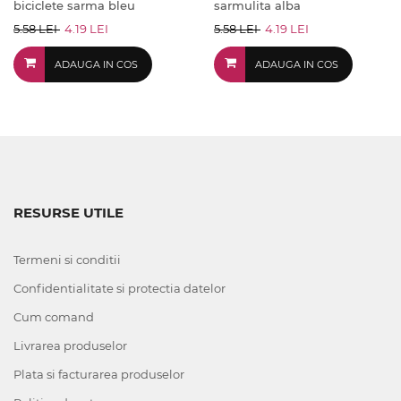
biciclete sarma bleu
sarmulita alba
5.58 LEI
4.19 LEI
5.58 LEI
4.19 LEI
ADAUGA IN COS
ADAUGA IN COS
RESURSE UTILE
Termeni si conditii
Confidentialitate si protectia datelor
Cum comand
Livrarea produselor
Plata si facturarea produselor