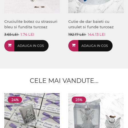
Cruciulite botez cu strassuri
Cutie de dar baieti cu
bleu si fundita turcoaz
ursulet si funde turcoaz
3.65 LEI
1.74 LEI
192.17 LEI
144.13 LEI
ADAUGA IN COS
ADAUGA IN COS
CELE MAI VANDUTE...
24%
25%