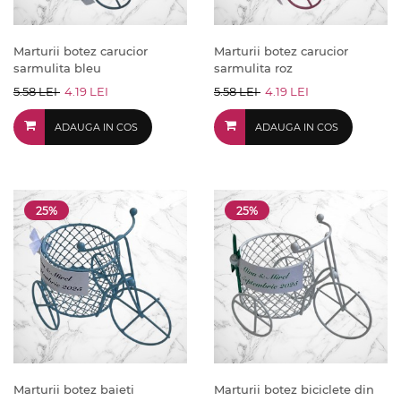
Marturii botez carucior
Marturii botez carucior
sarmulita bleu
sarmulita roz
5.58 LEI
4.19 LEI
5.58 LEI
4.19 LEI
ADAUGA IN COS
ADAUGA IN COS
25%
25%
Marturii botez baieti
Marturii botez biciclete din