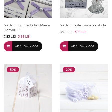
Marturii iconita botez Maica
Marturii botez ingeras sticla
Domnului
8.94 LEI
6.71 LEI
7.85 LEI
5.99 LEI
ADAUGA IN COS
ADAUGA IN COS
50%
20%