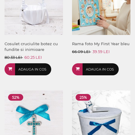
Cosulet cruciulite botez cu
Rama foto My First Year bleu
fundite si inimioare
66.09 LEI
39.59 LEI
80.33 LEI
60.25 LEI
ADAUGA IN COS
ADAUGA IN COS
52%
25%