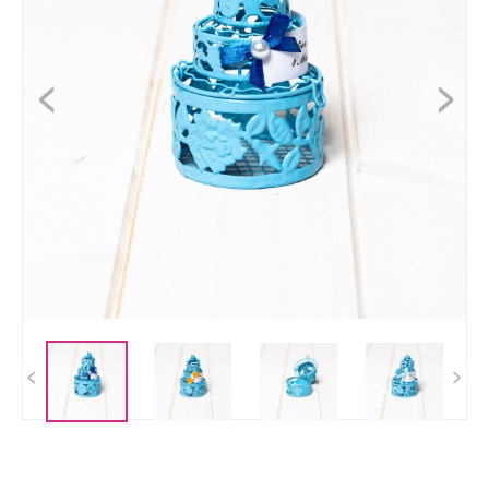
<
>
<
>