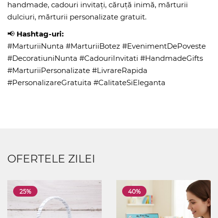
handmade, cadouri invitați, căruță inimă, mărturii
dulciuri, mărturii personalizate gratuit.
📢
Hashtag-uri:
#MarturiiNunta #MarturiiBotez #EvenimentDePoveste
#DecoratiuniNunta #CadouriInvitati #HandmadeGifts
#MarturiiPersonalizate #LivrareRapida
#PersonalizareGratuita #CalitateSiEleganta
OFERTELE ZILEI
25%
40%