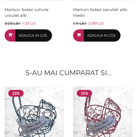
Marturii botez cutiute
Marturii botez saculeti albi
ursulet alb
medii
3.05 LEI
1.53 LEI
1.11 LEI
0.89 LEI
ADAUGA IN COS
ADAUGA IN COS
S-AU MAI CUMPARAT SI...
25%
25%