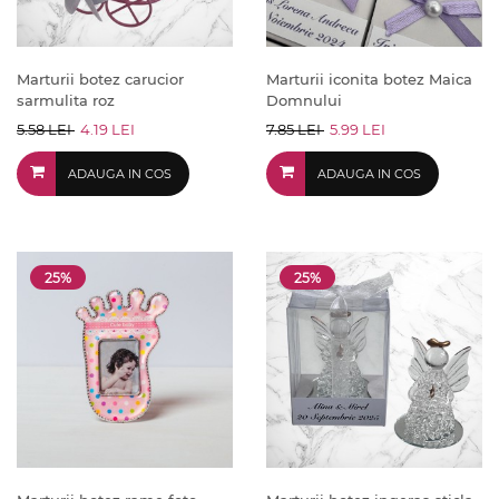
Marturii botez carucior
Marturii iconita botez Maica
sarmulita roz
Domnului
5.58 LEI
4.19 LEI
7.85 LEI
5.99 LEI
ADAUGA IN COS
ADAUGA IN COS
25%
25%