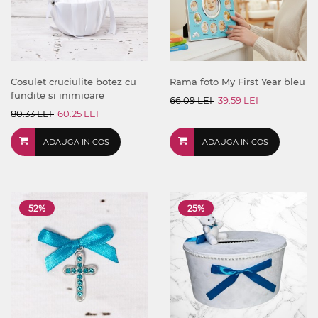
Cosulet cruciulite botez cu
Rama foto My First Year bleu
fundite si inimioare
66.09 LEI
39.59 LEI
80.33 LEI
60.25 LEI
ADAUGA IN COS
ADAUGA IN COS
52%
25%