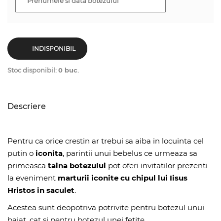
INDISPONIBIL
Stoc disponibil:
0 buc
.
Descriere
Pentru ca orice crestin ar trebui sa aiba in locuinta cel
putin o
iconita
, parintii unui bebelus ce urmeaza sa
primeasca
taina botezului
pot oferi invitatilor prezenti
la eveniment
marturii iconite cu chipul lui Iisus
Hristos in saculet
.
Acestea sunt deopotriva potrivite pentru botezul unui
baiat, cat si pentru botezul unei fetite.