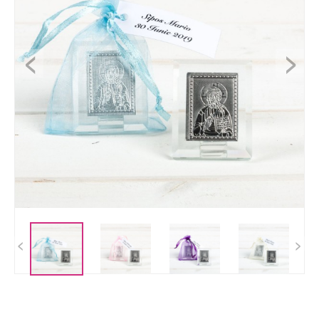
<
>
<
>