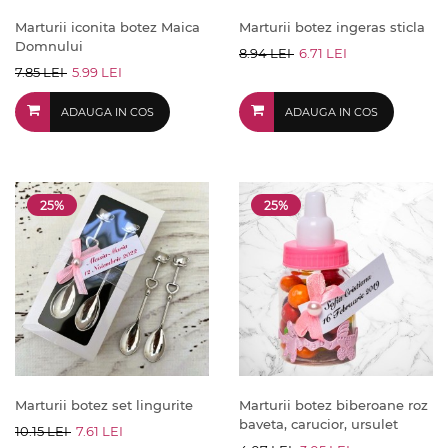
Marturii iconita botez Maica
Marturii botez ingeras sticla
Domnului
8.94 LEI
6.71 LEI
7.85 LEI
5.99 LEI
ADAUGA IN COS
ADAUGA IN COS
25%
25%
Marturii botez set lingurite
Marturii botez biberoane roz
baveta, carucior, ursulet
10.15 LEI
7.61 LEI