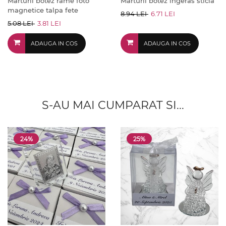
Marturii botez rame foto
Marturii botez ingeras sticla
magnetice talpa fete
8.94 LEI
6.71 LEI
5.08 LEI
3.81 LEI
ADAUGA IN COS
ADAUGA IN COS
S-AU MAI CUMPARAT SI...
24%
25%