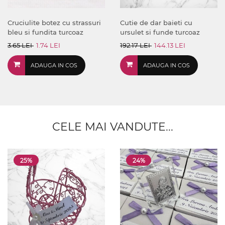
Cruciulite botez cu strassuri
Cutie de dar baieti cu
bleu si fundita turcoaz
ursulet si funde turcoaz
3.65 LEI
1.74 LEI
192.17 LEI
144.13 LEI
ADAUGA IN COS
ADAUGA IN COS
CELE MAI VANDUTE...
25%
24%