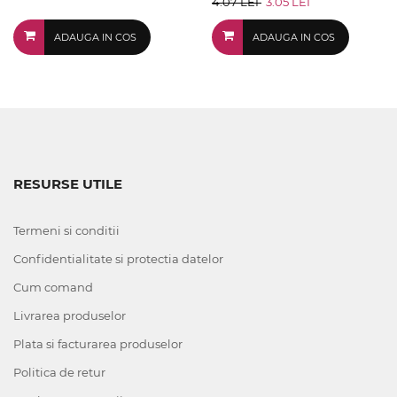
4.07 LEI
3.05 LEI
ADAUGA IN COS
ADAUGA IN COS
RESURSE UTILE
Termeni si conditii
Confidentialitate si protectia datelor
Cum comand
Livrarea produselor
Plata si facturarea produselor
Politica de retur