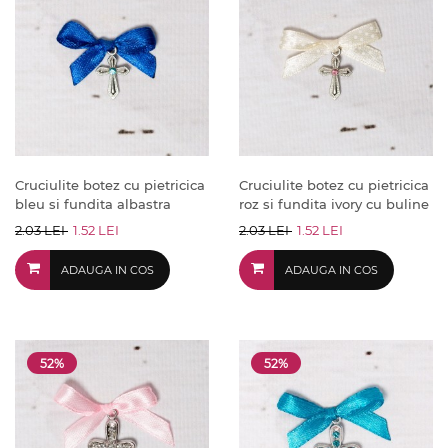
Cruciulite botez cu pietricica
Cruciulite botez cu pietricica
bleu si fundita albastra
roz si fundita ivory cu buline
2.03 LEI
1.52 LEI
2.03 LEI
1.52 LEI
ADAUGA IN COS
ADAUGA IN COS
52%
52%