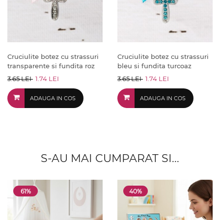
Cruciulite botez cu strassuri
Cruciulite botez cu strassuri
transparente si fundita roz
bleu si fundita turcoaz
3.65 LEI
1.74 LEI
3.65 LEI
1.74 LEI
ADAUGA IN COS
ADAUGA IN COS
S-AU MAI CUMPARAT SI...
61%
40%