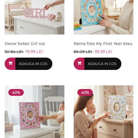
Decor botez Girl roz
Rama foto My First Year bleu
50.84 LEI
19.99 LEI
66.09 LEI
39.59 LEI
ADAUGA IN COS
ADAUGA IN COS
40%
40%