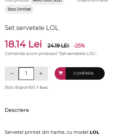
Cod produs:
AMO 000 5021
Disponibilitate:
Stoc limitat
Set servetele LOL
18.14 Lei
24.19
LEI
-25%
Comanda acum produsul "Set servetele LOL".
CUMPARA
Stoc disponibil:
1 buc
.
Descriere
Servetel printat din hartie, cu model
LOL