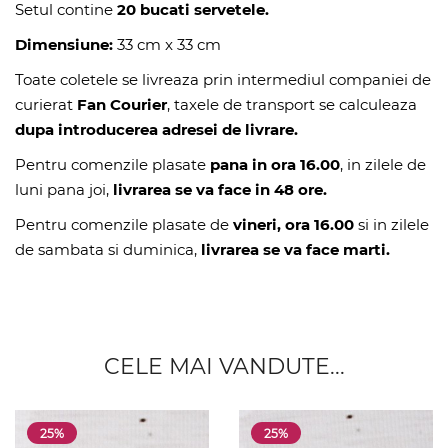
Setul contine
20 bucati servetele.
Dimensiune:
33 cm x 33 cm
Toate coletele se livreaza prin intermediul companiei de
curierat
Fan Courier
, taxele de transport se calculeaza
dupa introducerea adresei de livrare.
Pentru comenzile plasate
pana in ora 16.00
, in zilele de
luni pana joi,
livrarea se va face in 48 ore.
Pentru comenzile plasate de
vineri, ora 16.00
si in zilele
de sambata si duminica,
livrarea se va face marti.
CELE MAI VANDUTE...
25%
25%