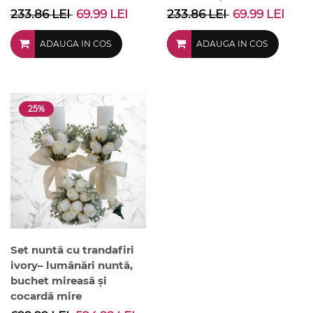
233.86 LEI
69.99 LEI
233.86 LEI
69.99 LEI
ADAUGA IN COS
ADAUGA IN COS
25%
Set nuntă cu trandafiri
ivory– lumânări nuntă,
buchet mireasă și
cocardă mire