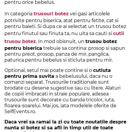
pentru orice bebelus.
In categoria
trusouri botez
vei gasi articolele
potrivite pentru biserica, atat pentru fetite, cat si
pentru baieti. Si dupa ce ai selectat un trusou botez
pentru finutul sau finuta ta, nu uita sa cauti si
cutii
trusou botez
. In mod obisnuit, un
trusou botez
pentru biserica
trebuie sa contina: prosop si sapun
pentru preot, prosop, panza de mir, panglica,
paturica pentru bebelus si sticluta pentru mir.
Optional, setul mai poate contine si o
cutiuta
pentru prima suvita
a bebelusului, daca nu o
comanzi separat. Trusourile traditionale sunt
brodate cu desene sugestive sau cu litere. Alaturi
de copiii imbracati in straie populare, adesea
trusourile sunt decorate cu banda tricolor, iuta,
floarea-soarelui. Mai jos, iata modelele oferite de
SelfEvents.ro.
Daca vrei sa ramai la zi cu toate noutatile despre
nunta si botez si sa afli in timp util de toate