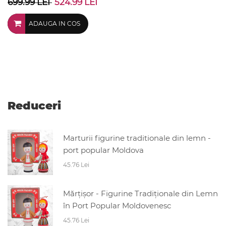
699.99 LEI
524.99 LEI
ADAUGA IN COS
Reduceri
Marturii figurine traditionale din lemn -
port popular Moldova
45.76 Lei
Mărțișor - Figurine Tradiționale din Lemn
în Port Popular Moldovenesc
45.76 Lei