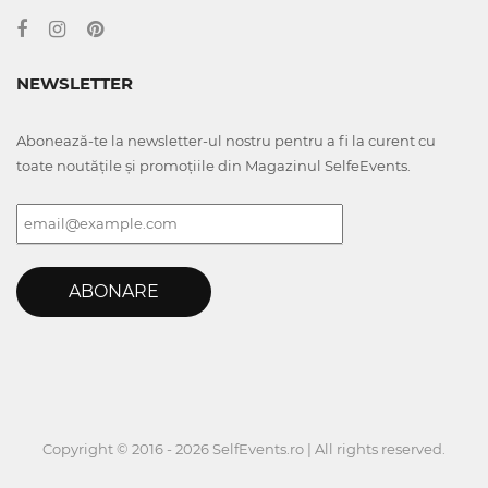
NEWSLETTER
Abonează-te la newsletter-ul nostru pentru a fi la curent cu
toate noutățile și promoțiile din Magazinul SelfeEvents.
ABONARE
Copyright © 2016 - 2026 SelfEvents.ro | All rights reserved.