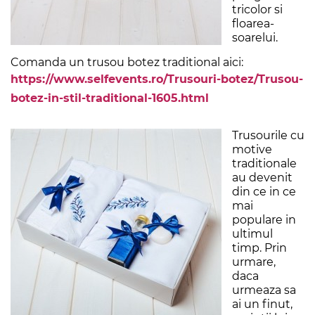
tricolor si
floarea-
soarelui.
Comanda un trusou botez traditional aici:
https://www.selfevents.ro/Trusouri-botez/Trusou-
botez-in-stil-traditional-1605.html
Trusourile cu
motive
traditionale
au devenit
din ce in ce
mai
populare in
ultimul
timp. Prin
urmare,
daca
urmeaza sa
ai un finut,