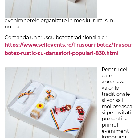
evenimnetele organizate in mediul rural si nu
numai.
Comanda un trusou botez traditional aici:
https://www.selfevents.ro/Trusouri-botez/Trusou-
botez-rustic-cu-dansatori-populari-830.html
Pentru cei
care
apreciaza
valorile
traditionale
si vor sa ii
molipseasca
si pe invitatii
prezenti la
primul
eveniment
important