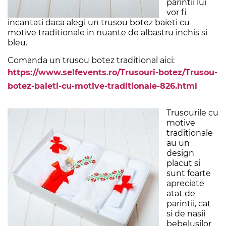
parintii lui
vor fi
incantati daca alegi un trusou botez baieti cu
motive traditionale in nuante de albastru inchis si
bleu.
Comanda un trusou botez traditional aici:
https://www.selfevents.ro/Trusouri-botez/Trusou-
botez-baieti-cu-motive-traditionale-826.html
Trusourile cu
motive
traditionale
au un
design
placut si
sunt foarte
apreciate
atat de
parintii, cat
si de nasii
bebelusilor