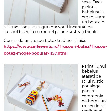
sexe. Daca
parintii
bebelusului
organizeaza
un botez in
stil traditional, cu siguranta vor fi incantati de
trusoul biserica cu model palarie si steag tricolor.
Comanda un trusou botez traditional aici:
https://www.selfevents.ro/Trusouri-botez/Trusou-
botez-model-popular-1157.html
Parintii unui
bebelus
atasati de
stilul rustic
pot alege
pentru
ceremonia
de botez un
trusou in stil
traditional