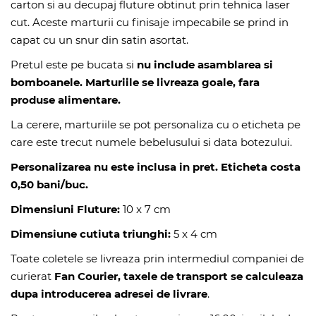
carton si au decupaj fluture obtinut prin tehnica laser
cut. Aceste marturii cu finisaje impecabile se prind in
capat cu un snur din satin asortat.
Pretul este pe bucata si
nu include asamblarea si
bomboanele.
Marturiile se livreaza
goale,
fara
produse alimentare
.
La cerere, marturiile se pot personaliza cu o eticheta pe
care este trecut numele bebelusului si data botezului.
Personalizarea nu este inclusa in pret
.
Eticheta costa
0,50 bani/buc.
Dimensiuni Fluture:
10 x 7 cm
Dimensiune cutiuta triunghi:
5 x 4 cm
Toate coletele se livreaza prin intermediul companiei de
curierat
Fan Courier, taxele de transport se calculeaza
dupa introducerea adresei de livrare
.