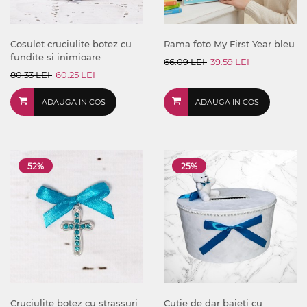
Cosulet cruciulite botez cu
Rama foto My First Year bleu
fundite si inimioare
66.09 LEI
39.59 LEI
80.33 LEI
60.25 LEI
ADAUGA IN COS
ADAUGA IN COS
52%
25%
Cruciulite botez cu strassuri
Cutie de dar baieti cu