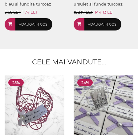
bleu si fundita turcoaz
ursulet si funde turcoaz
3.65 LEI
1.74 LEI
192.17 LEI
144.13 LEI
ADAUGA IN COS
ADAUGA IN COS
CELE MAI VANDUTE...
25%
24%