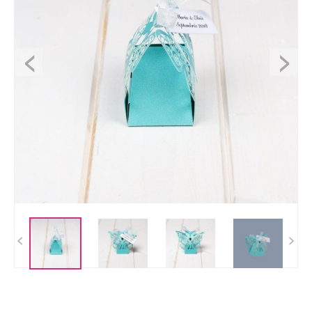
<
>
<
>