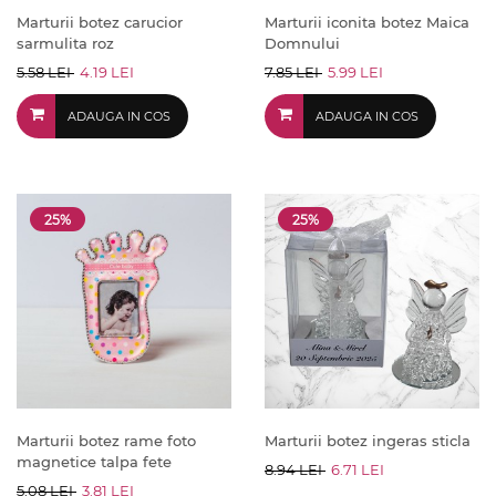
Marturii botez carucior
Marturii iconita botez Maica
sarmulita roz
Domnului
5.58 LEI
4.19 LEI
7.85 LEI
5.99 LEI
ADAUGA IN COS
ADAUGA IN COS
25%
25%
Marturii botez rame foto
Marturii botez ingeras sticla
magnetice talpa fete
8.94 LEI
6.71 LEI
5.08 LEI
3.81 LEI