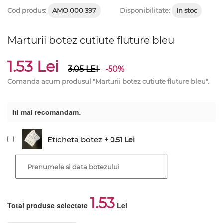
Cod produs:
AMO 000 397
Disponibilitate:
In stoc
Marturii botez cutiute fluture bleu
1.53 Lei
3.05
LEI
-50%
Comanda acum produsul "Marturii botez cutiute fluture bleu".
Iti mai recomandam:
Eticheta botez
+ 0.51 Lei
1.53
Total produse selectate
Lei