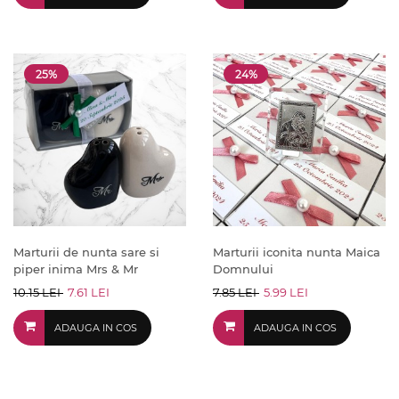
25%
24%
Marturii de nunta sare si
Marturii iconita nunta Maica
piper inima Mrs & Mr
Domnului
10.15 LEI
7.61 LEI
7.85 LEI
5.99 LEI
ADAUGA IN COS
ADAUGA IN COS