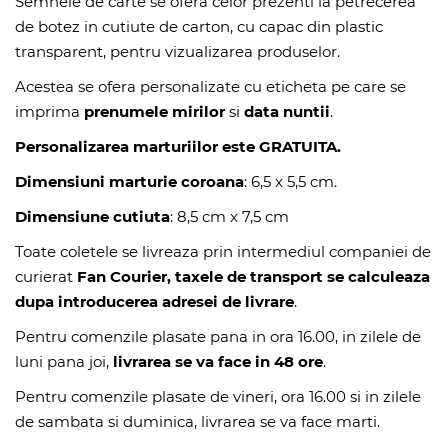
Semnele de carte se ofera celor prezenti la petrecerea
de botez in cutiute de carton, cu capac din plastic
transparent, pentru vizualizarea produselor.
Acestea se ofera personalizate cu eticheta pe care se
imprima
prenumele mirilor
si
data nuntii
.
Personalizarea marturiilor este GRATUITA.
Dimensiuni marturie coroana
: 6,5 x 5,5 cm.
Dimensiune cutiuta
: 8,5 cm x 7,5 cm
Toate coletele se livreaza prin intermediul companiei de
curierat
Fan Courier, taxele de transport se calculeaza
dupa introducerea adresei de livrare
.
Pentru comenzile plasate pana in ora 16.00, in zilele de
luni pana joi,
livrarea se va face in 48 ore
.
Pentru comenzile plasate de vineri, ora 16.00 si in zilele
de sambata si duminica, livrarea se va face marti.