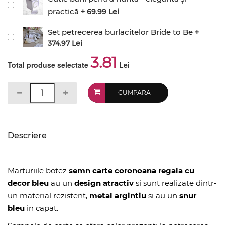
practică
+ 69.99 Lei
Set petrecerea burlacitelor Bride to Be
+
374.97 Lei
3.81
Total produse selectate
Lei
CUMPARA
Descriere
Marturiile botez
semn carte coronoana regala cu
decor bleu
au un
design atractiv
si sunt realizate dintr-
un material rezistent,
metal argintiu
si au un
snur
bleu
in capat.