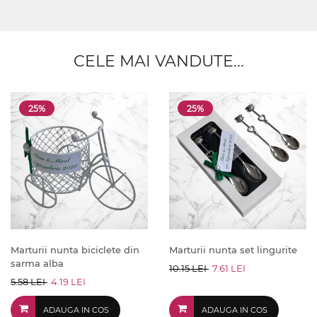
CELE MAI VANDUTE...
25%
25%
Marturii nunta biciclete din
Marturii nunta set lingurite
sarma alba
10.15 LEI
7.61 LEI
5.58 LEI
4.19 LEI
ADAUGA IN COS
ADAUGA IN COS