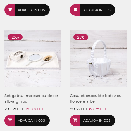
ADAUGA IN COS
ADAUGA IN COS
25%
25%
Set gatitul miresei cu decor
Cosulet cruciulite botez cu
alb-argintiu
floricele albe
202.35 LEI
151.76 LEI
80.33 LEI
60.25 LEI
ADAUGA IN COS
ADAUGA IN COS