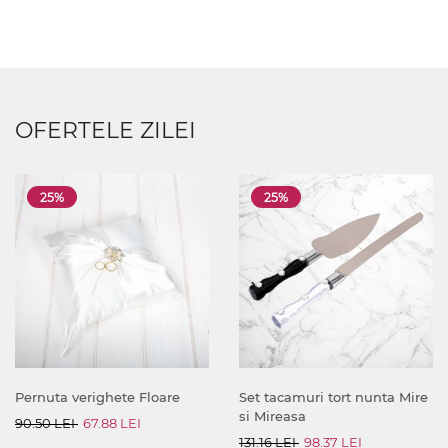
OFERTELE ZILEI
25%
25%
Pernuta verighete Floare
Set tacamuri tort nunta Mire
si Mireasa
90.50 LEI
67.88 LEI
131.16 LEI
98.37 LEI